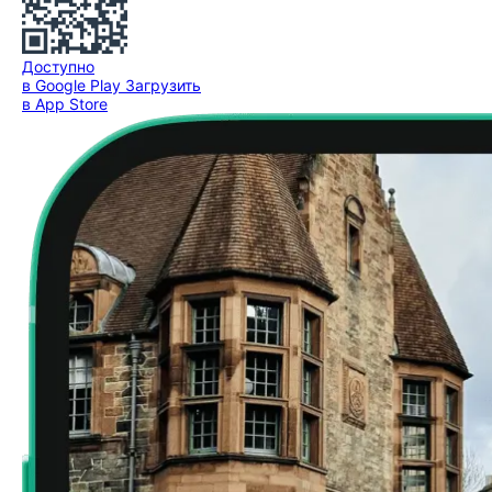
Доступно
в Google Play
Загрузить
в App Store