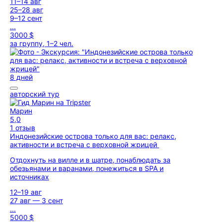
11–14 авг
25–28 авг
9–12 сент
...
3000 $
за группу, 1–2 чел.
8 дней
авторский тур
Марин
5,0
1 отзыв
Индонезийские острова только для вас: релакс,
активности и встреча с верховной жрицей
Отдохнуть на вилле и в шатре, понаблюдать за
обезьянами и варанами, понежиться в SPA и
источниках
12–19 авг
27 авг — 3 сент
...
5000 $