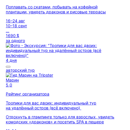
Поплавать со скатами, побывать на кофейной
плантации, увидеть драконов и рисовые террасы
16–24 авг
10–18 сент
...
1690 $
за одного
4 дня
авторский тур
Марин
5,0
Рейтинг организатора
Тропики для вас двоих: индивидуальный тур
на удалённый остров (всё включено)
Отдохнуть в глэмпинге только для взрослых, увидеть
комодских «драконов» и посетить SPA в пещере