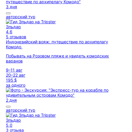
3 дня
авторский тур
Эльдар
4,6
5 отзывов
Индонезийский вояж: путешествие по архипелагу
Комодо
Побывать на Розовом пляже и увидеть комодских
варанов
9–11 авг
20–22 авг
195 $
за одного
2 дня
авторский тур
Эльдар
5,0
3 отзыва