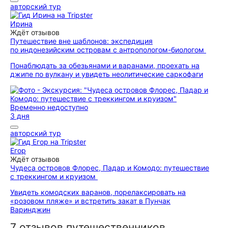
авторский тур
Ирина
Ждёт отзывов
Путешествие вне шаблонов: экспедиция
по индонезийским островам с антропологом-биологом
Понаблюдать за обезьянами и варанами, проехать на
джипе по вулкану и увидеть неолитические саркофаги
Временно недоступно
3 дня
авторский тур
Егор
Ждёт отзывов
Чудеса островов Флорес, Падар и Комодо: путешествие
с треккингом и круизом
Увидеть комодских варанов, порелаксировать на
«розовом пляже» и встретить закат в Пунчак
Варинджин
7 отзывов путешественников