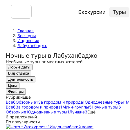
Экскурсии
Туры
Главная
Все туры
Индонезия
Лабуханбаджо
Ночные туры в Лабуханбаджо
Необычные туры от местных жителей
Любые даты
Вид отдыха
Длительность
Цена
Фильтры
Рубрики
Ещё
Все
6
Обзорные
1
За городом и природа
1
Однодневные туры
1
М
Все
6
За городом и природа
1
Мини-группы
5
Ночные туры
6
Обзорные
1
Однодневные туры
1
Лучшие
3
Ещё
6 предложений
По популярности