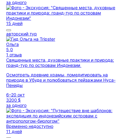
за одного
15 дней
авторский тур
Ольга
5,0
1 отзыв
Священные места, духовные практики и природа:
гранд-тур по островам Индонезии
Осмотреть древние храмы, помедитировать на
природе в Убуде и полюбоваться пейзажами Нуса-
Пениды
6–20 окт
3200 $
за одного
Временно недоступно
11 дней