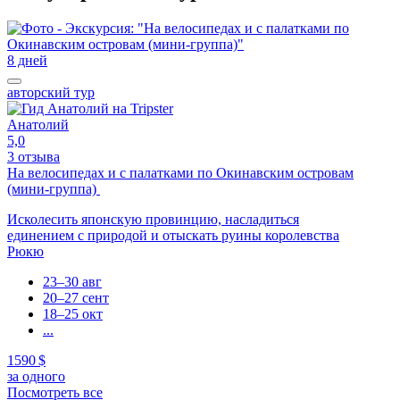
8 дней
авторский тур
Анатолий
5,0
3 отзыва
На велосипедах и с палатками по Окинавским островам
(мини-группа)
Исколесить японскую провинцию, насладиться
единением с природой и отыскать руины королевства
Рюкю
23–30 авг
20–27 сент
18–25 окт
...
1590 $
за одного
Посмотреть все