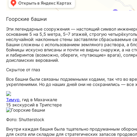
Гоорские башни
Эти легендарные сооружения — настоящий символ инженерно
основание 5 на 5,5 метра, 5–7 этажей, строгую четырёхуго
неслучайной: наклонные стены заставляли сбрасываемые св
Башни сложены с использованием земляного раствора, а бло
бойницы искусно вписаны и почти не видны снаружи, а на с
и лабиринтов (возможно, обереги, «путающие» врага), соля
доисламских верований.
Скрытое от глаз
Все башни были связаны подземными ходами, так что во вр
укреплениями. Но до наших дней они не сохранились — все 
Тимур
, гид в Махачкале
15 экскурсий в Трипстере
Фото: Shutterstock
Внутри каждая башня была тщательно продуманным оборон
для скота или складом для стратегических запасов продово