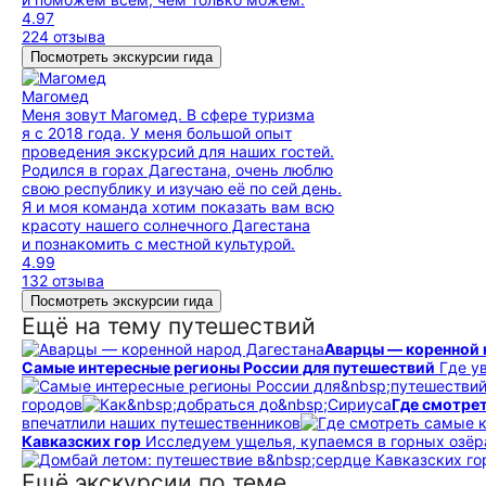
4.97
224 отзыва
Посмотреть экскурсии гида
Магомед
Меня зовут Магомед. В сфере туризма
я с 2018 года. У меня большой опыт
проведения экскурсий для наших гостей.
Родился в горах Дагестана, очень люблю
свою республику и изучаю её по сей день.
Я и моя команда хотим показать вам всю
красоту нашего солнечного Дагестана
и познакомить с местной культурой.
4.99
132 отзыва
Посмотреть экскурсии гида
Ещё на тему путешествий
Аварцы — коренной 
Самые интересные регионы России для путешествий
Где у
городов
Где смотре
впечатлили наших путешественников
Кавказских гор
Исследуем ущелья, купаемся в горных озёр
Ещё экскурсии по теме