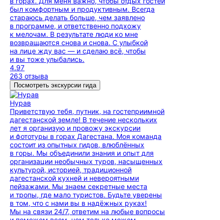
в горах. Для меня важно, чтобы отдых гостей
был комфортным и продуктивным. Всегда
стараюсь делать больше, чем заявлено
в программе, и ответственно подхожу
к мелочам. В результате люди ко мне
возвращаются снова и снова. С улыбкой
на лице жду вас — и сделаю всё, чтобы
и вы тоже улыбались.
4.97
263 отзыва
Посмотреть экскурсии гида
Нурав
Приветствую тебя, путник, на гостеприимной
дагестанской земле! В течение нескольких
лет я организую и провожу экскурсии
и фототуры в горах Дагестана. Моя команда
состоит из опытных гидов, влюблённых
в горы. Мы объединили знания и опыт для
организации необычных туров, насыщенных
культурой, историей, традиционной
дагестанской кухней и невероятными
пейзажами. Мы знаем секретные места
и тропы, где мало туристов. Будьте уверены
в том, что с нами вы в надёжных руках!
Мы на связи 24/7, ответим на любые вопросы
и поможем всем, чем только можем.