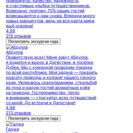
приоритеты: качество, надёжность
и счастливые улыбки путешественников.
Возможно, поэтому 70% наших гостей
возвращаются к нам снова. Впереди много
новых маршрутов, ведь не вся карта мира
ещё освоена!
4.99
219 отзывов
Посмотреть экскурсии гида
Абдулла
Приветствую всех! Меня зовут Абдулла,
я родился и вырос в Дагестане, в посёлке
Дубки. Мы с командой проводим поездки
по всей республике. Моя задача — показать
красоту природы и колорит нашего горного
края. Увлекаюсь скалолазанием, стрельбой
из лука и радую гостей ароматным кофе
на природе. Гостеприимство, тепло
и внимание — «три кита» всех путешествий
со мной. До встречи в Дагестане!
4.98
213 отзывов
Посмотреть экскурсии гида
Гаджи