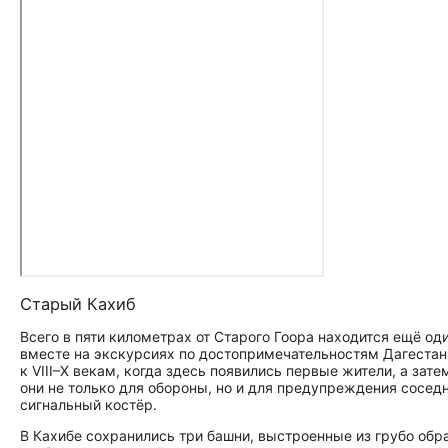
Старый Кахиб
Всего в пяти километрах от Старого Гоора находится ещё о
вместе на экскурсиях по до­сто­при­ме­ча­тель­но­стям Дагеста
к VIII–X векам, когда здесь появились первые жители, а з
они не только для обороны, но и для предупреждения сосед
сигнальный костёр.
В Кахибе сохранились три башни, выстроенные из грубо обр