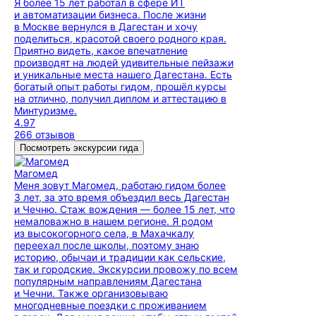
Я более 15 лет работал в сфере ИТ
и автоматизации бизнеса. После жизни
в Москве вернулся в Дагестан и хочу
поделиться, красотой своего родного края.
Приятно видеть, какое впечатление
производят на людей удивительные пейзажи
и уникальные места нашего Дагестана. Есть
богатый опыт работы гидом, прошёл курсы
на отлично, получил диплом и аттестацию в
Минтуризме.
4.97
266 отзывов
Посмотреть экскурсии гида
Магомед
Меня зовут Магомед, работаю гидом более
3 лет, за это время объездил весь Дагестан
и Чечню. Стаж вождения — более 15 лет, что
немаловажно в нашем регионе. Я родом
из высокогорного села, в Махачкалу
переехал после школы, поэтому знаю
историю, обычаи и традиции как сельские,
так и городские. Экскурсии провожу по всем
популярным направлениям Дагестана
и Чечни. Также организовываю
многодневные поездки с проживанием