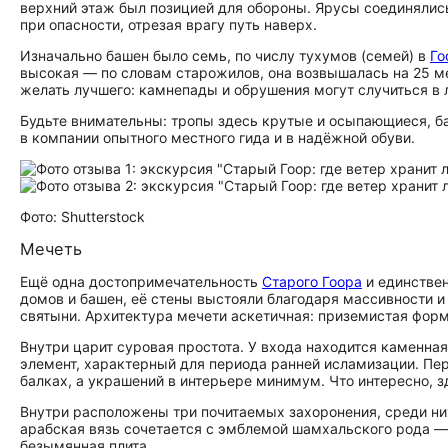
верхний этаж был позицией для обороны. Ярусы соединялис
при опасности, отрезая врагу путь наверх.
Изначально башен было семь, по числу тухумов (семей) в
Го
высокая — по словам старожилов, она возвышалась на 25 м
желать лучшего: камнепады и обрушения могут случиться в 
Будьте внимательны:
тропы здесь крутые и осыпающиеся, ба
в компании опытного местного гида и в надёжной обуви.
Фото: Shutterstock
Мечеть
Ещё одна до­сто­при­ме­ча­тель­но­сть
Старого Гоора
и единствен
домов и башен, её стены выстояли благодаря массивности и
святыни. Архитектура мечети аскетичная: приземистая фор
Внутри царит суровая простота. У входа находится каменн
элемент, характерный для периода ранней исламизации. Пе
балках, а украшений в интерьере минимум. Что интересно,
Внутри расположены три почитаемых захоронения, среди них
арабская вязь сочетается с эмблемой шамхальского рода —
безымянная плита.