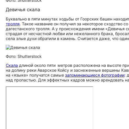
Фото: Shutterstock
Девичья скала
Буквально в пяти минутах ходьбы от Гоорских башен находи
тролля
. Такое название он получил за некоторое сходство 
дагестанского тролля. А у происхождения имени «Девичья ск
страдая от несчастной любви или нежеланного брака, бросал
села злые духи обратили в камень. Считается даже, что оди
Фото: Shutterstock
Скала
длиной около пяти метров расположена на высоте пр
на долину реки Аварское Койсу и заснеженные вершины Кав
на «языке» получатся самые
запоминающиеся фотографии
: 
над пропастью. Для эффектных кадров можно арендовать н