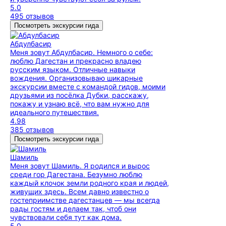
5.0
495 отзывов
Посмотреть экскурсии гида
Абдулбасир
Меня зовут Абдулбасир. Немного о себе:
люблю Дагестан и прекрасно владею
русским языком. Отличные навыки
вождения. Организовываю шикарные
экскурсии вместе с командой гидов, моими
друзьями из посёлка Дубки, расскажу,
покажу и узнаю всё, что вам нужно для
идеального путешествия.
4.98
385 отзывов
Посмотреть экскурсии гида
Шамиль
Меня зовут Шамиль. Я родился и вырос
среди гор Дагестана. Безумно люблю
каждый клочок земли родного края и людей,
живущих здесь. Всем давно известно о
гостеприимстве дагестанцев — мы всегда
рады гостям и делаем так, чтоб они
чувствовали себя тут как дома.
5.0