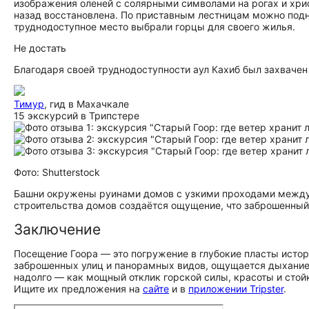
изображения оленей с солярными символами на рогах и хрис
назад восстановлена. По приставным лестницам можно подня
труднодоступное место выбрали горцы для своего жилья.
Не достать
Благодаря своей труднодоступности аул Кахиб был захваче
Тимур
, гид в Махачкале
15 экскурсий в Трипстере
Фото: Shutterstock
Башни окружены руинами домов с узкими проходами между ни
строительства домов создаётся ощущение, что заброшенный 
Заключение
Посещение Гоора — это погружение в глубокие пласты истори
заброшенных улиц и панорамных видов, ощущается дыхание в
надолго — как мощный отклик горской силы, красоты и стой
Ищите их предложения на
сайте
и в
приложении Tripster
.