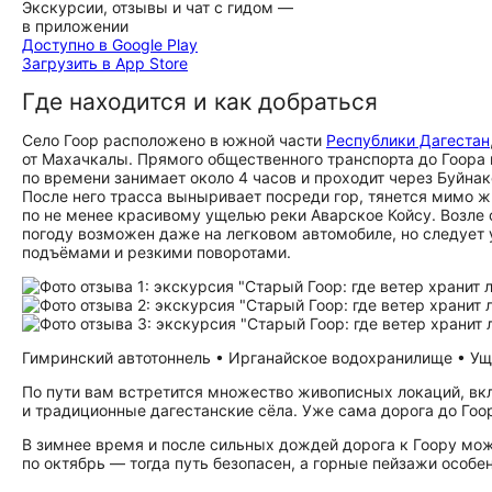
Экскурсии, отзывы и чат с гидом —
в приложении
Доступно в Google Play
Загрузить в App Store
Где находится и как добраться
Село Гоор расположено в южной части
Республики Дагестан
от Махачкалы. Прямого общественного транспорта до Гоора 
по времени занимает около 4 часов и проходит через Буйна
После него трасса выныривает посреди гор, тянется мимо
по не менее красивому ущелью реки Аварское Койсу. Возле 
погоду возможен даже на легковом автомобиле, но следует 
подъёмами и резкими поворотами.
Гимринский автотоннель • Ирганайское водохранилище • Уще
По пути вам встретится множество живописных локаций, в
и традиционные дагестанские сёла. Уже сама дорога до Гоо
В зимнее время и после сильных дождей дорога к Гоору мо
по октябрь — тогда путь безопасен, а горные пейзажи особе