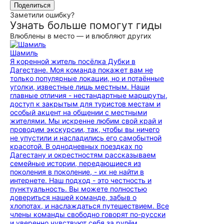
Поделиться
Заметили ошибку?
Узнать больше помогут гиды
Влюблены в место — и влюбляют других
Шамиль
Я коренной житель посёлка Дубки в
Дагестане. Моя команда покажет вам не
только популярные локации, но и потаённые
уголки, известные лишь местным. Наши
главные отличия - нестандартные маршруты,
доступ к закрытым для туристов местам и
особый акцент на общении с местными
жителями. Мы искренне любим свой край и
проводим экскурсии, так, чтобы вы ничего
не упустили и насладились его самобытной
красотой. В однодневных поездках по
Дагестану и окрестностям рассказываем
семейные истории, передающиеся из
поколения в поколение, - их не найти в
интернете. Наш подход - это честность и
пунктуальность. Вы можете полностью
довериться нашей команде, забыв о
хлопотах, и наслаждаться путешествием. Все
члены команды свободно говорят по-русски
и уверенно чувствуют себя за рулём.