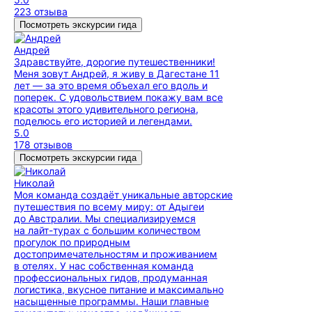
223 отзыва
Посмотреть экскурсии гида
Андрей
Здравствуйте, дорогие путешественники!
Меня зовут Андрей, я живу в Дагестане 11
лет — за это время объехал его вдоль и
поперек. С удовольствием покажу вам все
красоты этого удивительного региона,
поделюсь его историей и легендами.
5.0
178 отзывов
Посмотреть экскурсии гида
Николай
Моя команда создаёт уникальные авторские
путешествия по всему миру: от Адыгеи
до Австралии. Мы специализируемся
на лайт-турах с большим количеством
прогулок по природным
достопримечательностям и проживанием
в отелях. У нас собственная команда
профессиональных гидов, продуманная
логистика, вкусное питание и максимально
насыщенные программы. Наши главные