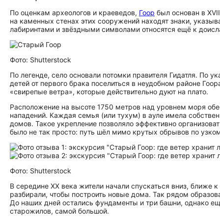
По оценкам археологов и краеведов,
Гоор
был основан в XVI
на каменных стенах этих сооружений находят знаки, указыва
лабиринтами и звёздными символами относятся ещё к доис
Фото: Shutterstock
По легенде, село основали потомки правителя Гидатля. По у
детей от первого брака поселиться в неудобном районе Гоора
«свирепые ветра», которые действительно дуют на плато.
Расположение на высоте 1750 метров над уровнем моря об
нападений. Каждая семья (или тухум) в ауле имела собств
домов. Такое укрепление позволяло эффективно организоват
было не так просто: путь шёл мимо крутых обрывов по узко
Фото: Shutterstock
В середине XX века жители начали спускаться вниз, ближе к
разбирали, чтобы построить новые дома. Так рядом образова
До наших дней остались фундаменты и три башни, однако ещ
старожилов, самой большой.