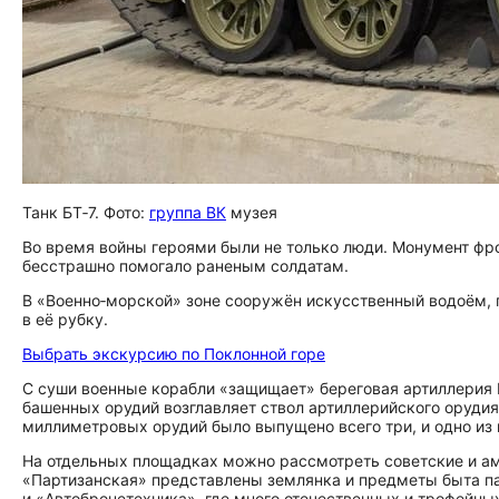
Танк БТ‑7. Фото:
группа ВК
музея
Во время войны героями были не только люди. Монумент фр
бесстрашно помогало раненым солдатам.
В «Военно‑морской» зоне сооружён искусственный водоём, 
в её рубку.
Выбрать экскурсию по Поклонной горе
С суши военные корабли «защищает» береговая артиллерия 
башенных орудий возглавляет ствол артиллерийского орудия
миллиметровых орудий было выпущено всего три, и одно из ни
На отдельных площадках можно рассмотреть советские и ам
«Партизанская» представлены землянка и предметы быта п
и «Автобронетехника», где много отечественных и трофейных