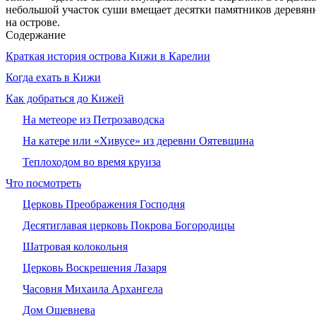
небольшой участок суши вмещает десятки памятников деревянн
на острове.
Содержание
Краткая история острова Кижи в Карелии
Когда ехать в Кижи
Как добраться до Кижей
На метеоре из Петрозаводска
На катере или «Хивусе» из деревни Оятевщина
Теплоходом во время круиза
Что посмотреть
Церковь Преображения Господня
Десятиглавая церковь Покрова Богородицы
Шатровая колокольня
Церковь Воскрешения Лазаря
Часовня Михаила Архангела
Дом Ошевнева