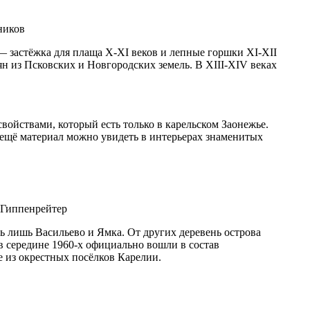
ников
 — застёжка для плаща X-XI веков и лепные горшки XI-XII
ян из Псковских и Новгородских земель. В XIII-XIV веках
ойствами, который есть только в карельском Заонежье.
 ещё материал можно увидеть в интерьерах знаменитых
. Гиппенрейтер
ь лишь Васильево и Ямка. От других деревень острова
в середине 1960‑х официально вошли в состав
 из окрестных посёлков Карелии.