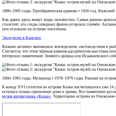
1880–1905 годы. Преображенская церковь • 1926 год. Кижский 
Как давно здесь живут люди, неизвестно. Самые ранние архео
столетий: это следы северных финно-угорских племён. Актив
они основали на острове поселения.
Экскурсии в Карелии
Кижане активно занимались земледелием, скотоводством и рыб
Считается, что этим чёрным камнем-адсорбентом выстлана поч
питерских памятников: Зимнего дворца или Исаакиевского соб
1960–1965 годы. Мельница • 1978–1979 годы. Раньше на остров
К концу XVI столетия на острове Кижи насчитывалось уже 14 
остались только единичные дома и храмы. Все памятники русс
музея‑заповедника «Кижи»
. Территорию острова на Онежском 