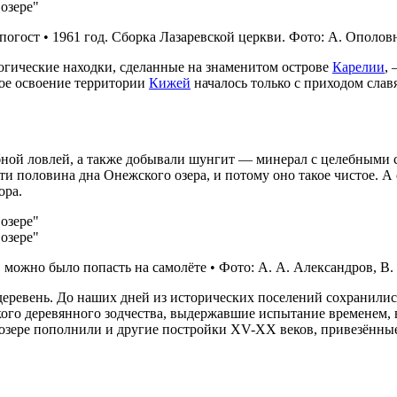
погост • 1961 год. Сборка Лазаревской церкви. Фото: А. Ополов
логические находки, сделанные на знаменитом острове
Карелии
,
ное освоение территории
Кижей
началось только с приходом слав
ной ловлей, а также добывали шунгит — минерал с целебными св
ти половина дна Онежского озера, и потому оно такое чистое. А
ора.
 можно было попасть на самолёте • Фото: А. А. Александров, В
деревень. До наших дней из исторических поселений сохранилис
кого деревянного зодчества, выдержавшие испытание временем, 
озере пополнили и другие постройки XV-XX веков, привезённые