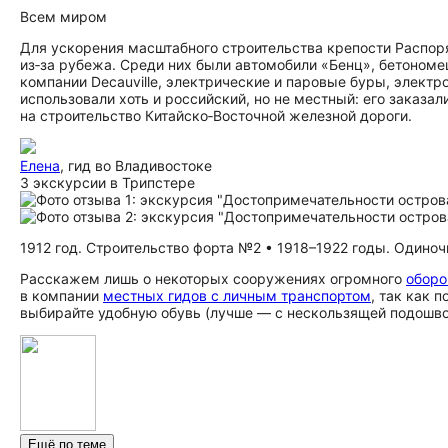
Всем миром
Для ускорения масштабного строительства крепости Распор
из‑за рубежа. Среди них были автомобили «Бенц», бетоном
компании Decauville, электрические и паровые буры, электр
использовали хоть и российский, но не местный: его заказа
на строительство Китайско‑Восточной железной дороги.
Елена
, гид во Владивостоке
3 экскурсии в Трипстере
1912 год. Строительство форта №2 • 1918–1922 годы. Одино
Расскажем лишь о некоторых сооружениях огромного
оборо
в компании
местных гидов с личным транспортом
, так как 
выбирайте удобную обувь (лучше — с нескользящей подошвой
Ещё по теме