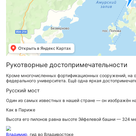
Рукотворные до­сто­при­ме­ча­тель­но­сти
Кроме многочисленных фортификационных сооружений, на о
федерального университета. Ещё одна яркая до­сто­при­ме­ча
Русский мост
Один из самых известных в нашей стране — он изображён н
Как в Париже
Высота его пилонов равна высоте Эйфелевой башни — 324 м
Владимир
, гид во Владивостоке