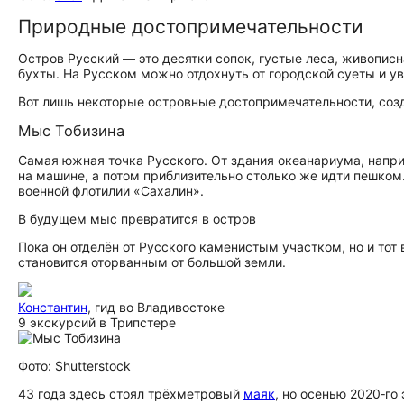
Природные до­сто­при­ме­ча­тель­но­сти
Остров Русский — это десятки сопок, густые леса, живопис
бухты. На Русском можно отдохнуть от городской суеты и у
Вот лишь некоторые островные до­сто­при­ме­ча­тель­но­сти, с
Мыс Тобизина
Самая южная точка Русского. От здания океанариума, наприм
на машине, а потом приблизительно столько же идти пешко
военной флотилии «Сахалин».
В будущем мыс превратится в остров
Пока он отделён от Русского каменистым участком, но и тот 
становится оторванным от большой земли.
Константин
, гид во Владивостоке
9 экскурсий в Трипстере
Фото: Shutterstock
43 года здесь стоял трёхметровый
маяк
, но осенью 2020‑го 