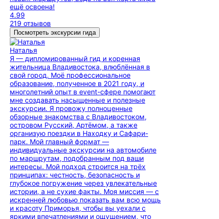
ещё освоена!
4.99
219 отзывов
Посмотреть экскурсии гида
Наталья
Я — дипломированный гид и коренная
жительница Владивостока, влюблённая в
свой город. Моё профессиональное
образование, полученное в 2021 году, и
многолетний опыт в event-сфере помогают
мне создавать насыщенные и полезные
экскурсии. Я провожу полноценные
обзорные знакомства с Владивостоком,
островом Русский, Артёмом, а также
организую поездки в Находку и Сафари-
парк. Мой главный формат —
индивидуальные экскурсии на автомобиле
по маршрутам, подобранным под ваши
интересы. Мой подход строится на трёх
принципах: честность, безопасность и
глубокое погружение через увлекательные
истории, а не сухие факты. Моя миссия — с
искренней любовью показать вам всю мощь
и красоту Приморья, чтобы вы уехали с
яркими впечатлениями и ощущением, что