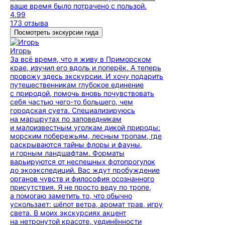
ваше время было потрачено с пользой.
4.99
173 отзыва
Посмотреть экскурсии гида
Игорь
За всё время, что я живу в Приморском
крае, изучил его вдоль и поперёк. А теперь
провожу здесь экскурсии. И хочу подарить
путешественникам глубокое единение
с природой, помочь вновь почувствовать
себя частью чего-то большего, чем
городская суета. Специализируюсь
на маршрутах по заповедникам
и малоизвестным уголкам дикой природы:
морским побережьям, лесным тропам, где
раскрываются тайны флоры и фауны,
и горным ландшафтам. Форматы
варьируются от неспешных фотопрогулок
до экоэкспедиций. Вас ждут пробуждение
органов чувств и философия осознанного
присутствия. Я не просто веду по тропе,
а помогаю заметить то, что обычно
ускользает: шёпот ветра, аромат трав, игру
света. В моих экскурсиях акцент
на нетронутой красоте, уединённости