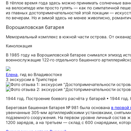
В тёплое время года здесь можно принимать солнечные ванн
на велосипеде или просто гулять — как по симпатичной пеше
из главных до­сто­при­ме­ча­тель­но­стей этой локации — иск
по вечерам. Но и зимой здесь не менее живописно, романтич
Ворошиловская батарея
Мемориальный комплекс в южной части острова. От океанар
Кинолокация
В 1985 году на Ворошиловской батарее снимался эпизод ис
военнослужащие 122‑го отдельного башенного артиллерийског
Елена
, гид во Владивостоке
3 экскурсии в Трипстере
1944 год. Построение боевого расчёта у батарей • 1944 год
Береговая башенная батарея № 981 была основана
в первой 
увенчанные 305‑мм артиллерийскими установками, снятыми
подземного сооружения. На первом уровне личный состав жи
1200 зарядов, а на третьем — склад с 600 снарядами, кото