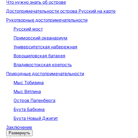
Что нужно знать об острове
До­сто­при­ме­ча­тель­но­сти острова Русский на карте
Рукотворные до­сто­при­ме­ча­тель­но­сти
Русский мост
Приморский океанариум
Университетская набережная
Ворошиловская батарея
Владивостокская крепость
Природные до­сто­при­ме­ча­тель­но­сти
Мыс Тобизина
Мыс Вятлина
Остров Папенберга
Бухта Бабкина
Бухта Новый Джигит
Заключение
Развернуть