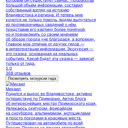
которым он существует сейчас. Проработав
большой объём информации, составил
собственный взгляд на историю
Владивостока и региона. И теперь мне
хочется не только помочь людям выпутаться
из противоречивых сведений о нём,
представив его картину более понятной,
но и познакомить со своим мнением
об образе города «не благодаря, а вопреки».
Главное мое отличие от других гидов —
в интерпретации информации. Экскурсия —
это сказка, основанная на реальных
событиях. Какой будет эта сказка — зависит
только от гида.
5.0
368 отзывов
Посмотреть экскурсии гида
Михаил
Родился и вырос во Владивостоке, активно
путешествую по Приморью. Автор блога
об интереснейших местах Приморского края.
Увлекаюсь скитуром, фрирайдом
на сноуборде, альпинизмом, мотоциклами
и просто походами в красивые места.
Путешествовал на автомобиле по всей
России. Проехал на личном автомобиле