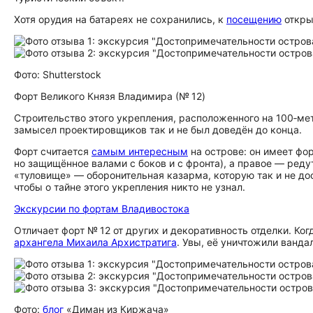
Хотя орудия на батареях не сохранились, к
посещению
откры
Фото: Shutterstock
Форт Великого Князя Владимира (№ 12)
Строительство этого укрепления, расположенного на 100‑ме
замысел проектировщиков так и не был доведён до конца.
Форт считается
самым интересным
на острове: он имеет фо
но защищённое валами с боков и с фронта), а правое — реду
«туловище» — оборонительная казарма, которую так и не дос
чтобы о тайне этого укрепления никто не узнал.
Экскурсии по фортам Владивостока
Отличает форт № 12 от других и декоративность отделки. Ко
архангела Михаила Архистратига
. Увы, её уничтожили ванда
Фото:
блог
«Диман из Киржача»