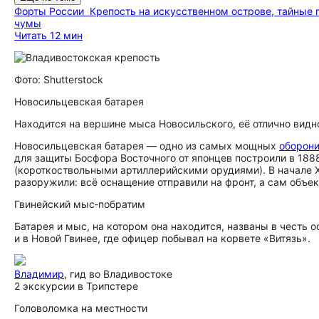
Форты России
Крепость на искусственном острове, тайные 
чумы
Читать 12 мин
Фото: Shutterstock
Новосильцевская батарея
Находится на вершине мыса Новосильского, её отлично видно
Новосильцевская батарея — одно из самых мощных
оборон
для защиты Босфора Восточного от японцев построили в 18
(короткоствольными артиллерийскими орудиями). В начале X
разоружили: всё оснащение отправили на фронт, а сам объек
Гвинейский мыс‑побратим
Батарея и мыс, на котором она находится, названы в честь
и в Новой Гвинее, где офицер побывал на корвете «Витязь».
Владимир
, гид во Владивостоке
2 экскурсии в Трипстере
Головоломка на местности