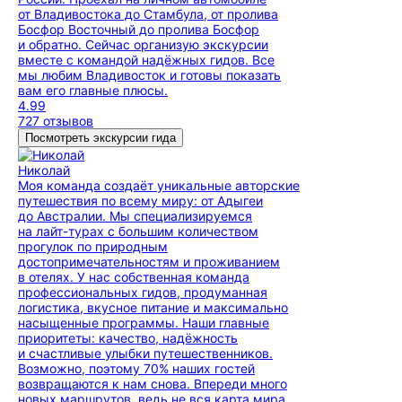
от Владивостока до Стамбула, от пролива
Босфор Восточный до пролива Босфор
и обратно. Сейчас организую экскурсии
вместе с командой надёжных гидов. Все
мы любим Владивосток и готовы показать
вам его главные плюсы.
4.99
727 отзывов
Посмотреть экскурсии гида
Николай
Моя команда создаёт уникальные авторские
путешествия по всему миру: от Адыгеи
до Австралии. Мы специализируемся
на лайт-турах с большим количеством
прогулок по природным
достопримечательностям и проживанием
в отелях. У нас собственная команда
профессиональных гидов, продуманная
логистика, вкусное питание и максимально
насыщенные программы. Наши главные
приоритеты: качество, надёжность
и счастливые улыбки путешественников.
Возможно, поэтому 70% наших гостей
возвращаются к нам снова. Впереди много
новых маршрутов, ведь не вся карта мира