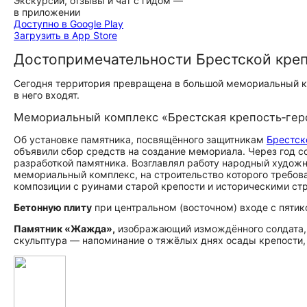
Экскурсии, отзывы и чат с гидом —
в приложении
Доступно в Google Play
Загрузить в App Store
До­сто­при­меча­тель­но­сти Брестской кре
Сегодня территория превращена в большой мемориальный к
в него входят.
Мемориальный комплекс «Брестская крепость‑гер
Об установке памятника, посвящённого защитникам
Брестск
объявили сбор средств на создание мемориала. Через год с
разработкой памятника. Возглавлял работу народный художн
мемориальный комплекс, на строительство которого требов
композиции с руинами старой крепости и историческими стро
Бетонную плиту
при центральном (восточном) входе с пятик
Памятник «Жажда»,
изображающий измождённого солдата, п
скульптура — напоминание о тяжёлых днях осады крепости, к