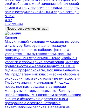
этой любовью к моей живописной, синеокой
земле я и хочу поделиться с вами, поведать
вам и исторические факты и седые легенды
о ней.
4.97
182 отзыва
Посмотреть экскурсии гида
Кирилл
Миссия нашей команды — оживить историю
и культуру Беларуси, делая каждую
прогулку не просто набором фактов, а
увлекательным путешествием, полным
открытий. Мы стремимся к тому, чтобы вы
увозили с собой яркие впечатления, чувство
причастности и желание вернуться. Наши
гиды — профессионалы, любящие Беларусь.
Мы предлагаем как классические обзорные
экскурсии, так и эксклюзивные путешествия.
Глубокие знания и уникальный подход
позволяют нам создавать авторские
маршруты, которые открывают Беларусь с
новой стороны. Мы сочетаем академические
знания с лёгкостью и доступностью и
превращаем сложную историю в
захватывающий рассказ. Надеемся на