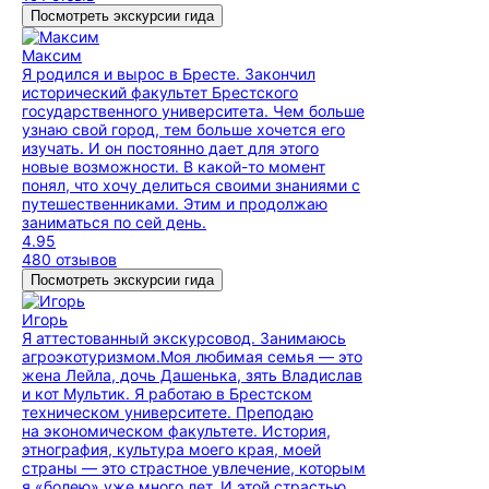
Посмотреть экскурсии гида
Максим
Я родился и вырос в Бресте. Закончил
исторический факультет Брестского
государственного университета. Чем больше
узнаю свой город, тем больше хочется его
изучать. И он постоянно дает для этого
новые возможности. В какой-то момент
понял, что хочу делиться своими знаниями с
путешественниками. Этим и продолжаю
заниматься по сей день.
4.95
480 отзывов
Посмотреть экскурсии гида
Игорь
Я аттестованный экскурсовод. Занимаюсь
агроэкотуризмом.Моя любимая семья — это
жена Лейла, дочь Дашенька, зять Владислав
и кот Мультик. Я работаю в Брестском
техническом университете. Преподаю
на экономическом факультете. История,
этнография, культура моего края, моей
страны — это страстное увлечение, которым
я «болею» уже много лет. И этой страстью,