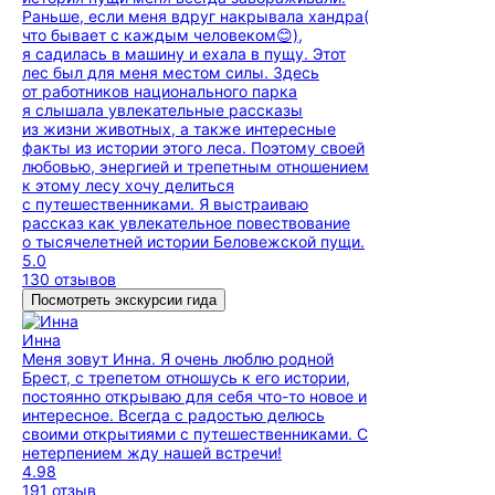
Раньше, если меня вдруг накрывала хандра(
что бывает с каждым человеком😊),
я садилась в машину и ехала в пущу. Этот
лес был для меня местом силы. Здесь
от работников национального парка
я слышала увлекательные рассказы
из жизни животных, а также интересные
факты из истории этого леса. Поэтому своей
любовью, энергией и трепетным отношением
к этому лесу хочу делиться
с путешественниками. Я выстраиваю
рассказ как увлекательное повествование
о тысячелетней истории Беловежской пущи.
5.0
130 отзывов
Посмотреть экскурсии гида
Инна
Меня зовут Инна. Я очень люблю родной
Брест, с трепетом отношусь к его истории,
постоянно открываю для себя что-то новое и
интересное. Всегда с радостью делюсь
своими открытиями с путешественниками. С
нетерпением жду нашей встречи!
4.98
191 отзыв