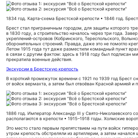
1834 год. Карта‑схема Брестской крепости • 1846 год. Брес
Брест стал приграничным городом, для защиты которого тре
в 1830 году, а строительство началось через три года. Заве
укреплений-островов (Кобринского, Тереспольского, Волынск
оборонительных строений. Правда, даже это не помогло кре
Летом 1915 года тут даже разместили командный пункт вра
в связи с другим фактом: здесь в 1918 году был подписан 
прекратила военные действия.
Экскурсии в Брестскую крепость
В короткий промежуток времени с 1921 по 1939 год Брест с
от войск вермахта, а затем был отвоёван Красной армией и 
1886 год. Император Александр III у Свято-Николаевского с
располагаются в крепости • 1915–1918 годы. Холмские ворот
Это место стало первым препятствием на пути войск гитлеро
утром крепость обстреляли из артиллерии, а затем начался