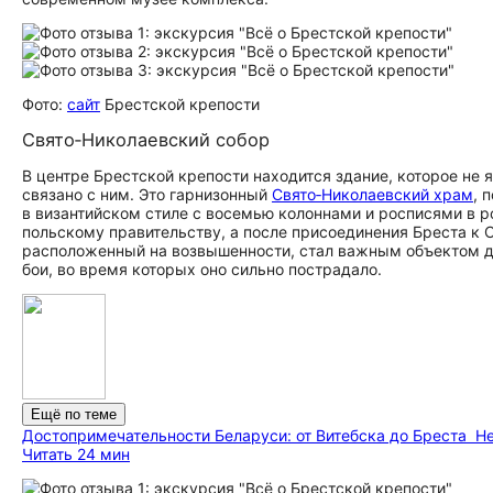
Фото:
сайт
Брестской крепости
Свято‑Николаевский собор
В центре Брестской крепости находится здание, которое н
связано с ним. Это гарнизонный
Свято‑Николаевский храм
, 
в византийском стиле с восемью колоннами и росписями в р
польскому правительству, а после присоединения Бреста к 
расположенный на возвышенности, стал важным объектом дл
бои, во время которых оно сильно пострадало.
Ещё по теме
До­сто­при­ме­ча­тель­но­сти Беларуси: от Витебска до Бреста
Не
Читать 24 мин