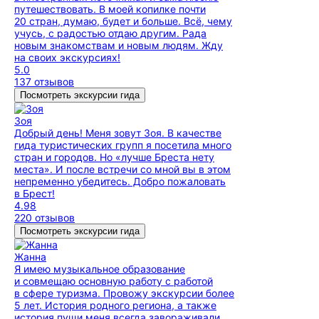
путешествовать. В моей копилке почти
20 стран, думаю, будет и больше. Всё, чему
учусь, с радостью отдаю другим. Рада
новым знакомствам и новым людям. Жду
на своих экскурсиях!
5.0
137 отзывов
Посмотреть экскурсии гида
Зоя
Добрый день! Меня зовут Зоя. В качестве
гида туристических групп я посетила много
стран и городов. Но «лучше Бреста нету
места». И после встречи со мной вы в этом
непременно убедитесь. Добро пожаловать
в Брест!
4.98
220 отзывов
Посмотреть экскурсии гида
Жанна
Я имею музыкальное образование
и совмещаю основную работу с работой
в сфере туризма. Провожу экскурсии более
5 лет. История родного региона, а также
история пущи меня всегда завораживали.