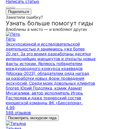
Написать статью
Поделиться
Заметили ошибку?
Узнать больше помогут гиды
Влюблены в место — и влюбляют других
Пётр
Экскурсионной и исследовательской
деятельностью я занимаюсь уже более
20 лет. За это время разработаны десятки
интереснейших маршрутов и открыты новые
факты истории. Являюсь победителем
международного конкурса краеведов
(Москва-2023), обладателем ряда наград
за разработки новых форм проведения
экскурсий. Среди моих довольных клиентов
блогер Юрий Подоляка, комик Азамат
Мусагалиев, автор-исполнитель Игорь
Растеряев и даже тренерский состав
юношеской команды ФК «Барселона».
4.99
588 отзывов
Посмотреть экскурсии гида
Татьяна