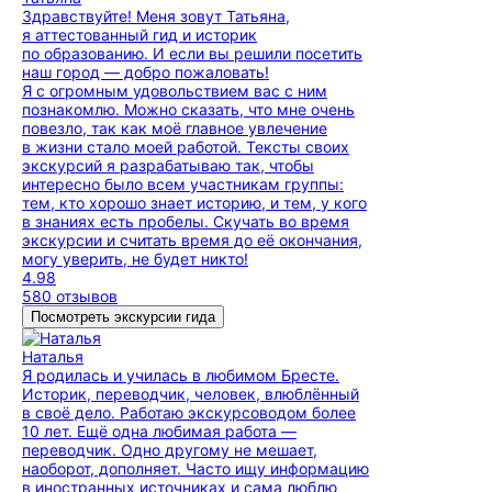
Здравствуйте! Меня зовут Татьяна,
я аттестованный гид и историк
по образованию. И если вы решили посетить
наш город — добро пожаловать!
Я с огромным удовольствием вас с ним
познакомлю. Можно сказать, что мне очень
повезло, так как моё главное увлечение
в жизни стало моей работой. Тексты своих
экскурсий я разрабатываю так, чтобы
интересно было всем участникам группы:
тем, кто хорошо знает историю, и тем, у кого
в знаниях есть пробелы. Скучать во время
экскурсии и считать время до её окончания,
могу уверить, не будет никто!
4.98
580 отзывов
Посмотреть экскурсии гида
Наталья
Я родилась и училась в любимом Бресте.
Историк, переводчик, человек, влюблённый
в своё дело. Работаю экскурсоводом более
10 лет. Ещё одна любимая работа —
переводчик. Одно другому не мешает,
наоборот, дополняет. Часто ищу информацию
в иностранных источниках и сама люблю