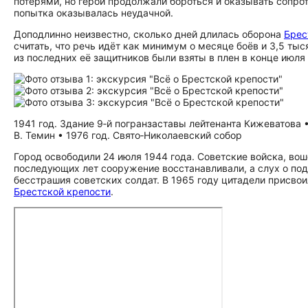
потерями, но герои продолжали бороться и оказывать сопро
попытка оказывалась неудачной.
Доподлинно неизвестно, сколько дней длилась оборона
Брес
считать, что речь идёт как минимум о месяце боёв и 3,5 тыс
из последних её защитников были взяты в плен в конце июля 
1941 год. Здание 9‑й погранзаставы лейтенанта Кижеватова 
В. Темин • 1976 год. Свято‑Николаевский собор
Город освободили 24 июля 1944 года. Советские войска, вош
последующих лет сооружение восстанавливали, а слух о под
бесстрашия советских солдат. В 1965 году цитадели присвои
Брестской крепости
.