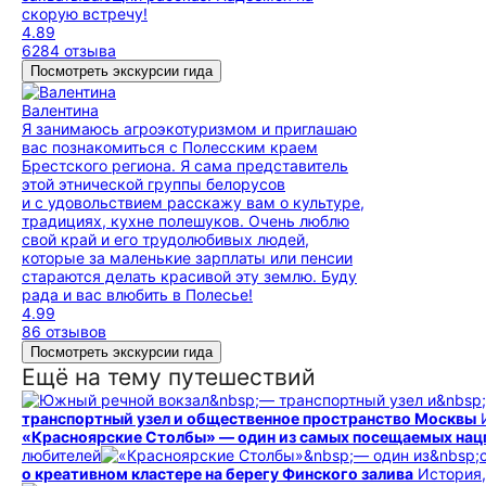
скорую встречу!
4.89
6284 отзыва
Посмотреть экскурсии гида
Валентина
Я занимаюсь агроэкотуризмом и приглашаю
вас познакомиться с Полесским краем
Брестского региона. Я сама представитель
этой этнической группы белорусов
и с удовольствием расскажу вам о культуре,
традициях, кухне полешуков. Очень люблю
свой край и его трудолюбивых людей,
которые за маленькие зарплаты или пенсии
стараются делать красивой эту землю. Буду
рада и вас влюбить в Полесье!
4.99
86 отзывов
Посмотреть экскурсии гида
Ещё на тему путешествий
транспортный узел и общественное пространство Москвы
«Красноярские Столбы» — один из самых посещаемых нац
любителей
о креативном кластере на берегу Финского залива
История,