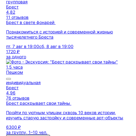
групповая
Брест
4,82
11 отзывов
Брест в свете фонарей
Познакомиться с историей и современной жизнью
тысячелетнего Бреста
пт, 7 авг в 19:00
сб, 8 авг в 19:00
1720 ₽
за одного
1,5 часа
Пешком
индивидуальная
Брест
4,96
76 отзывов
Брест раскрывает свои тайны
Пройти по уютным улицам сквозь 10 веков истории,
изучить старую застройку и современные арт-объекты
6300 ₽
за группу, 1–10 чел.