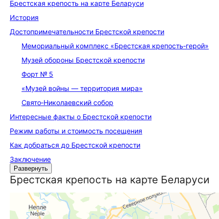
Брестская крепость на карте Беларуси
История
До­сто­при­меча­тель­но­сти Брестской крепости
Мемориальный комплекс «Брестская крепость‑герой»
Музей обороны Брестской крепости
Форт № 5
«Музей войны — территория мира»
Свято‑Николаевский собор
Интересные факты о Брестской крепости
Режим работы и стоимость посещения
Как добраться до Брестской крепости
Заключение
Развернуть
Брестская крепость на карте Беларуси