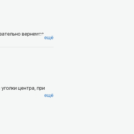
е и с удовольствием
екомендации, где
о самого доброго,
ьный день!
язательно вернемся
ещё
уголки центра, при
ещё