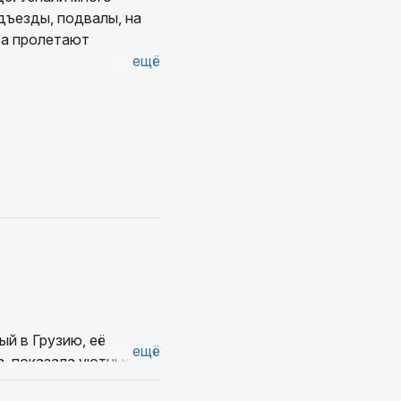
одъезды, подвалы, на
са пролетают
ещё
й в Грузию, её
ещё
а, показала уютные
ересных фактов.