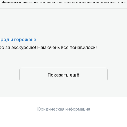
 формате лекции, то есть не надо постоянно думать над
ую и логически выстроенную историю. Однако и на все в
 За экускурсию мы увидели все ключевые точки старого 
, составили представление об истории города, его устрой
 Анна очень понятно и структурировано преподносила и
ойная картина.
ород и горожане
бо за экскурсию! Нам очень все понавилось!
м очень понравилось, что мы заходили в старые парадн
зашли, не увидели остатки фресок на стенах и вообще то, 
си.
Показать ещё
Юридическая информация