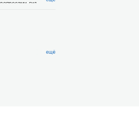
 вопросами, гид
опросы Анна всегда
города, которые
стве и о том, как
нформацию, так что в
ещё
ые. Самостоятельно мы
как выглядят сейчас