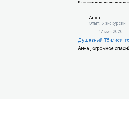
Выстроена экскурсия в
рассказывала связанн
готова была ответить.
Анна
заранее себе отмечали
Опыт: 5 экскурсий
сейчас живёт Тбилиси.
17 мая 2026
голове сложилась стр
Душевный Тбилиси: г
Анна , огромное спаси
Отдельно отмечу — на
ни за что бы в них не 
старинные дома Тбили