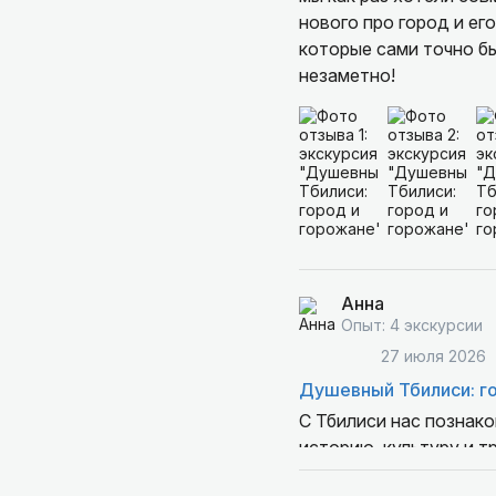
нового про город и ег
которые сами точно бы
незаметно!
Анна
Опыт: 4 экскурсии
27 июля 2026
Душевный Тбилиси: г
С Тбилиси нас познако
историю, культуру и т
уголки, которые слож