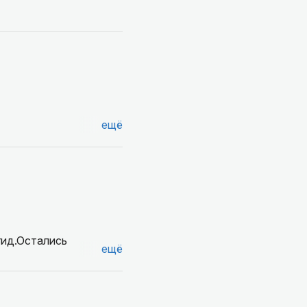
ещё
гид.Остались
ещё