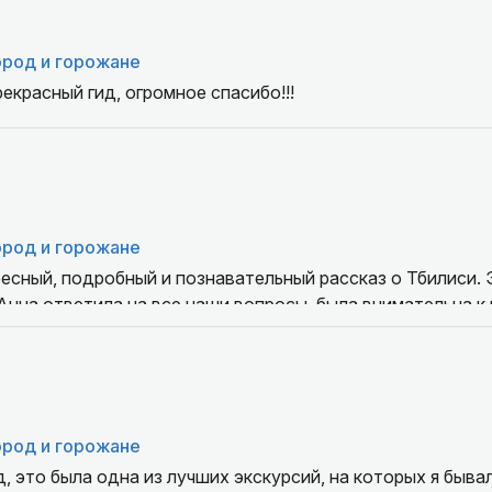
ород и горожане
екрасный гид, огромное спасибо!!!
ород и горожане
есный, подробный и познавательный рассказ о Тбилиси.
 Анна ответила на все наши вопросы, была внимательна к
ем данную экскурсию и Анну , как профессионала в свое
и человека
ород и горожане
, это была одна из лучших экскурсий, на которых я бывал