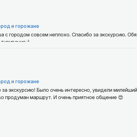
тить, что Анна прекрасно разбирается в грузинском вин
ельческих традициях страны. Она также дала отличные р
товностью ответила на все наши вопросы.
о, интересно и душевно. От всей души желаем Анне всег
ород и горожане
венников и успехов! Большое спасибо за этот замечател
а с городом совсем неплохо. Спасибо за экскурсию. Об
туривания :)
ород и горожане
за экскурсию! Было очень интересно, увидели милейший 
орово продуман маршрут. И очень приятное общение 😍