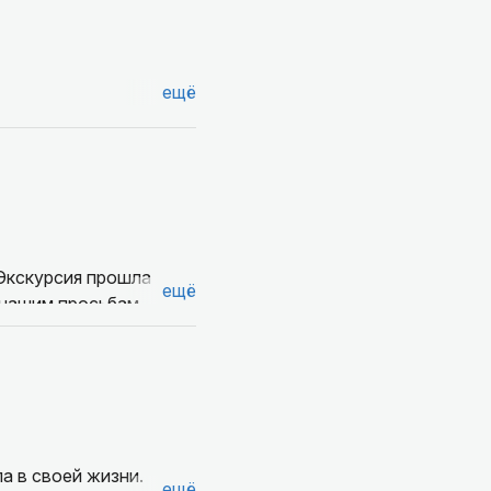
ещё
 Экскурсия прошла
ещё
 нашим просьбам.
м деле и просто
а в своей жизни.
ещё