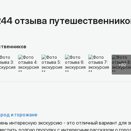
244 отзыва путешественнико
ственников
+92
ород и горожане
ень интересную экскурсию - это отличный вариант для з
местить долгую прогулку с интересным рассказом о город