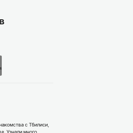
в
накомства с Тбилиси,
е. Узнали много