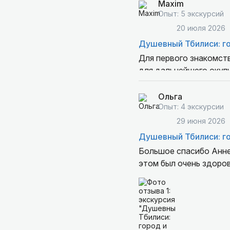
Отдельно хочется отме
Maxim
рассказывает о винод
Опыт: 5 экскурсий
вкусно поесть, и с го
20 июля 2026
Экскурсия прошла легк
Душевный Тбилиси: г
благодарных путешест
Для первого знакомств
для дальнейшего окуль
Ольга
Опыт: 4 экскурсии
29 июня 2026
Душевный Тбилиси: г
Большое спасибо Анне 
этом был очень зд