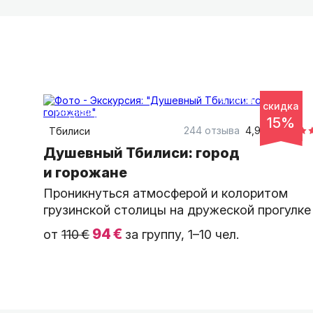
4 часа
пешком
скидка
индивидуальная
15%
244 отзыва
4,93
Тбилиси
Душевный Тбилиси: город
и горожане
Проникнуться атмосферой и колоритом
грузинской столицы на дружеской прогулке
94 €
от
110 €
за группу, 1–10 чел.