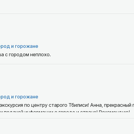
ород и горожане
а с городом неплохо.
ород и горожане
кскурсия по центру старого Тбилиси! Анна, прекрасный 
и подачей информации о городе и стране! Рекомендую!