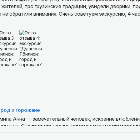
о жителей, про грузинские традиции, увидели дворики, п
 не обратили внимания. Очень советуем экскурсию, 4 ча
ород и горожане
мила Анна — замечательный человек, искренне влюблённы
радиции. Она провела нас по историческим местам город
но найти самостоятельно, и поделилась множеством инт