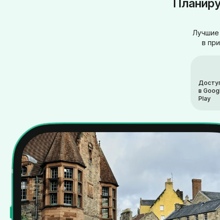
Планиру
Лучшие 
в пр
Досту
в Goog
Play