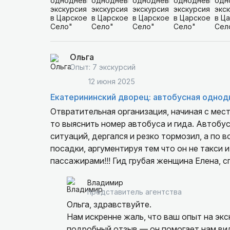
Ольга
Опыт: 7 экскурсий
12 июня 2025
Екатерининский дворец: автобусная однод
Отвратительная организация, начиная с мест
то выяснить номер автобуса и гида. Автобу
ситуаций, дергался и резко тормозил, а по
посадки, аргументируя тем что он не такси 
пассажирами!!! Гид грубая женщина Елена, с
номер на случай экстренной ситуации не да
Владимир
рода Романовых, и преподнесении Екатерины
представитель агентства
средств и душегубительницы крестьянского 
Ольга, здравствуйте.
целом.
Нам искренне жаль, что ваш опыт на эк
Не понравилось на оценку минус ноль, жаль
подробный отзыв — он помогает нам вид