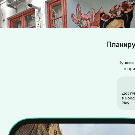
Планиру
Лучшие 
в пр
Досту
в Goog
Play