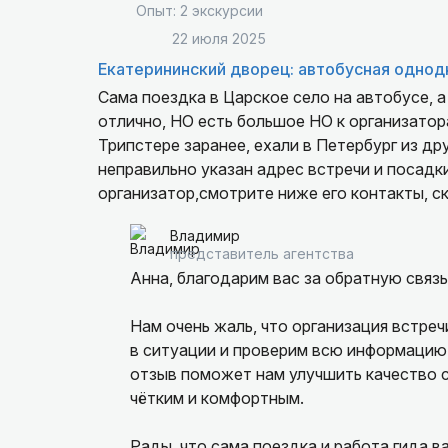
Опыт: 2 экскурсии
22 июля 2025
Екатерининский дворец: автобусная однод
Сама поездка в Царское село на автобусе, а
отлично, НО есть большое НО к организатор
Трипстере заранее, ехали в Петербург из дру
неправильно указан адрес встречи и посадки
организатор,смотрите ниже его контакты, ск
трубки, когда за час с ним пытались связать
Владимир
взяла трубку явно не выспавшаяся барышня 
представитель агентства
другой и время другое, такой марафон на ск
Анна, благодарим вас за обратную связь
куча нервов, слез и раздражения не стоит э
Нам очень жаль, что организация встре
в ситуации и проверим всю информацию
отзыв поможет нам улучшить качество с
чётким и комфортным.
Рады, что сама поездка и работа гида в