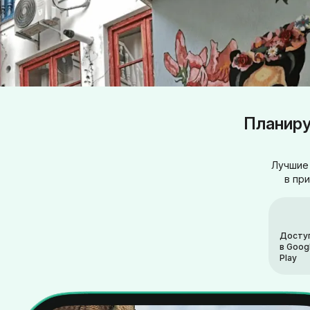
Планиру
Лучшие 
в пр
Досту
в Goog
Play