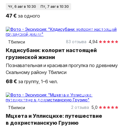
чт, 6 авг в 10:30
пт, 7 авг в 10:30
47 €
за одного
2,5 часа
пешком
индивидуальная
83 отзыва
4,94
Тбилиси
Клдисубани: колорит настоящей
грузинской жизни
Познавательная и красивая прогулка по древнему
Скальному району Тбилиси
68 €
за группу, 1–6 чел.
8 часов
на автомобиле
индивидуальная
2 отзыва
5,0
Тбилиси
Мцхета и Уплисцихе: путешествие
в дохристианскую Грузию