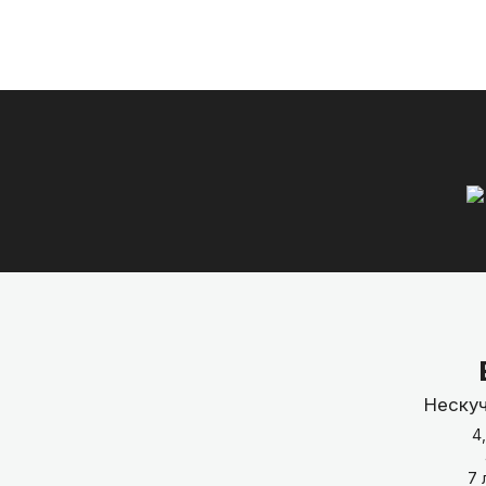
Нескуч
4
7 