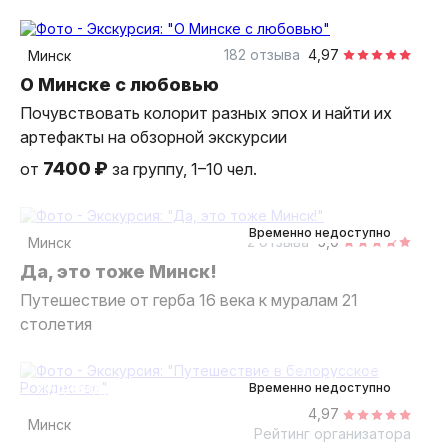
2 часа
пешком
индивидуальная
182 отзыва
4,97
Минск
О Минске с любовью
Почувствовать колорит разных эпох и найти их
артефакты на обзорной экскурсии
7400 ₽
от
за группу, 1–10 чел.
2 часа
пешком
Мини-группа
Временно недоступно
2 отзыва
5,0
Минск
Да, это тоже Минск!
Путешествие от герба 16 века к муралам 21
столетия
2,5 часа
пешком
индивидуальная
Временно недоступно
4,97
Минск
Рейтинг организатора