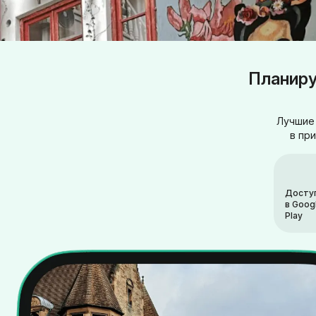
Планиру
Лучшие 
в пр
Досту
в Goog
Play