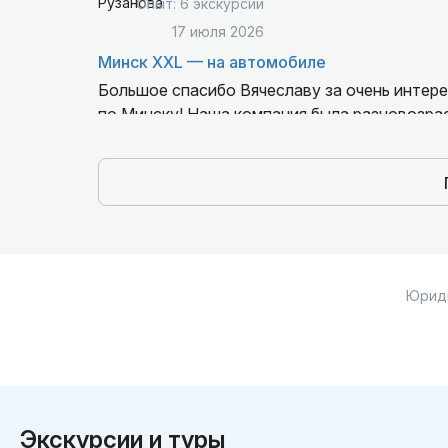
Опыт: 6 экскурсий
17 июля 2026
Минск XXL — на автомобиле
Большое спасибо Вячеславу за очень интер
по Минску! Наша компания была разновозраст
информации Вячеславом зашла абсолютно вс
именно у Вячеслава. Рекомендую от всей ду
Юрид
Экскурсии и туры