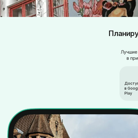
Планиру
Лучшие 
в пр
Досту
в Goog
Play