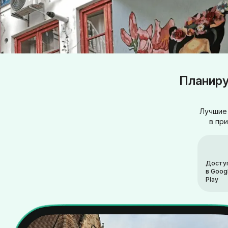
Планиру
Лучшие 
в пр
Досту
в Goog
Play