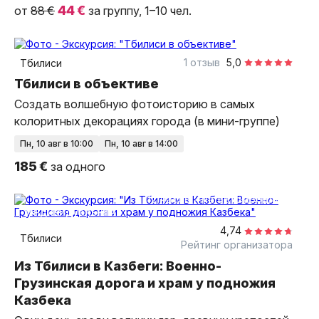
44 €
от
88 €
за группу, 1–10 чел.
1,5 часа
пешком
Мини-группа
1 отзыв
5,0
Тбилиси
Тбилиси в объективе
Создать волшебную фотоисторию в самых
колоритных декорациях города (в мини-группе)
пн, 10 авг в 10:00
пн, 10 авг в 14:00
185 €
за одного
12 часов
на автомобиле
индивидуальная
4,74
Тбилиси
Рейтинг организатора
Из Тбилиси в Казбеги: Военно-
Грузинская дорога и храм у подножия
Казбека