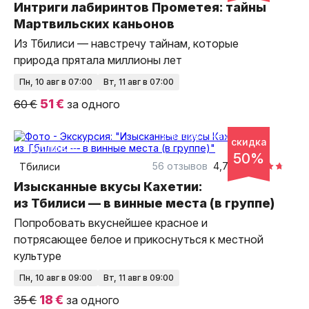
Интриги лабиринтов Прометея: тайны
Мартвильских каньонов
Из Тбилиси — навстречу тайнам, которые
природа прятала миллионы лет
пн, 10 авг в 07:00
вт, 11 авг в 07:00
51 €
60 €
за одного
12 часов
на автобусе
скидка
групповая
50%
56 отзывов
4,73
Тбилиси
Изысканные вкусы Кахетии:
из Тбилиси — в винные места (в группе)
Попробовать вкуснейшее красное и
потрясающее белое и прикоснуться к местной
культуре
пн, 10 авг в 09:00
вт, 11 авг в 09:00
18 €
35 €
за одного