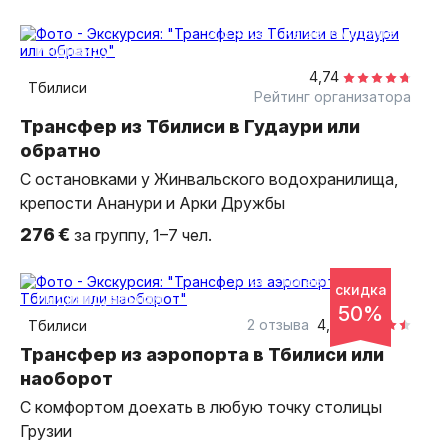
3,5 часа
на автомобиле
индивидуальная
4,74
Тбилиси
Рейтинг организатора
Трансфер из Тбилиси в Гудаури или
обратно
С остановками у Жинвальского водохранилища,
крепости Ананури и Арки Дружбы
276 €
за группу, 1–7 чел.
1 час
на автомобиле
скидка
индивидуальная
50%
2 отзыва
4,5
Тбилиси
Трансфер из аэропорта в Тбилиси или
наоборот
С комфортом доехать в любую точку столицы
Грузии