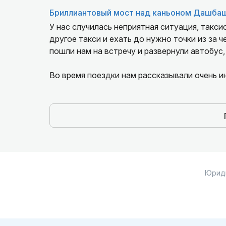
Дорога до Тбилиси заняла около часа. По п
Бриллиантовый мост над каньоном Дашба
Грузии.
У нас случилась неприятная ситуация, такс
Если вы сомневаетесь ехать или нет, то одн
другое такси и ехать до нужно точки из за 
Экскурсия для каждого получится своя. Мне 
пошли нам на встречу и развернули автобус,
индивидуальный. Можно останавливаться по 
природы!
Во время поездки нам рассказывали очень ин
В этот раз каньон был закрыт по погодным 
Все рассказала показала, все было чётко и 
и в нём.
Однозначно рекомендую экскурсию! Без впе
Юрид