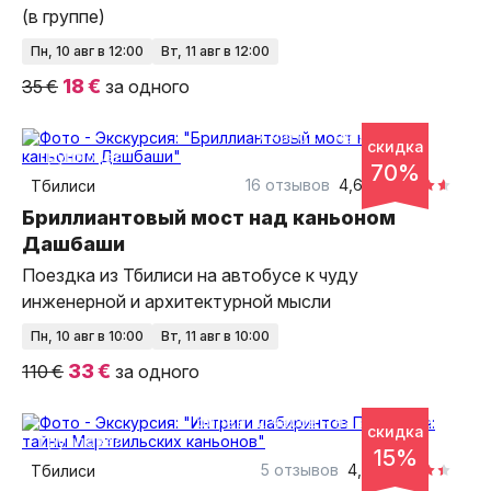
(в группе)
пн, 10 авг в 12:00
вт, 11 авг в 12:00
18 €
35 €
за одного
7 часов
на автобусе
скидка
групповая
70%
16 отзывов
4,62
Тбилиси
Бриллиантовый мост над каньоном
Дашбаши
Поездка из Тбилиси на автобусе к чуду
инженерной и архитектурной мысли
пн, 10 авг в 10:00
вт, 11 авг в 10:00
33 €
110 €
за одного
более 12 часов
на автобусе
скидка
групповая
15%
5 отзывов
4,4
Тбилиси