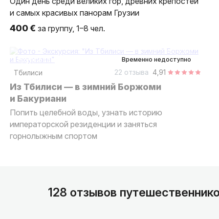
Один день среди великих гор, древних крепостей
и самых красивых панорам Грузии
400 €
за группу, 1–8 чел.
11 часов
на автобусе
групповая
Временно недоступно
22 отзыва
4,91
Тбилиси
Из Тбилиси — в зимний Боржоми
и Бакуриани
Попить целебной воды, узнать историю
императорской резиденции и заняться
горнолыжным спортом
128 отзывов путешественник