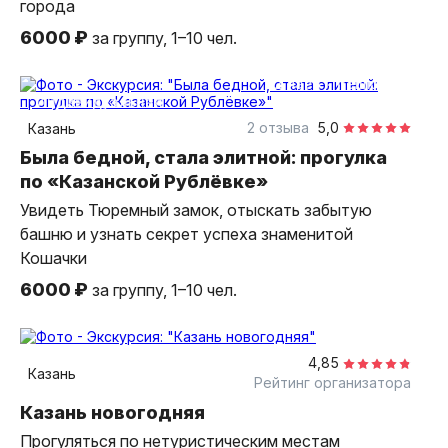
города
6000 ₽
за группу, 1–10 чел.
2 часа
пешком
индивидуальная
2 отзыва
5,0
Казань
Была бедной, стала элитной: прогулка
по «Казанской Рублёвке»
Увидеть Тюремный замок, отыскать забытую
башню и узнать секрет успеха знаменитой
Кошачки
6000 ₽
за группу, 1–10 чел.
2 часа
пешком
индивидуальная
4,85
Казань
Рейтинг организатора
Казань новогодняя
Прогуляться по нетуристическим местам