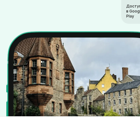
Досту
в Goog
Play