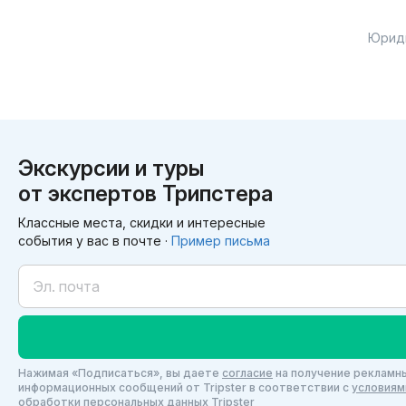
Юрид
Экскурсии и туры
от экспертов Трипстера
Классные места, скидки и интересные
события у вас в почте ·
Пример письма
Нажимая «Подписаться», вы даете
согласие
на получение рекламны
информационных сообщений от Tripster в соответствии c
условиям
обработки персональных данных
Tripster