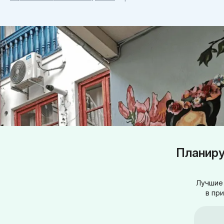
Планиру
Лучшие 
в пр