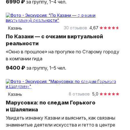
6990 ₽
за группу, 1–4 чел.
1,5 часа
пешком
индивидуальная
30 отзывов
4,67
Казань
По Казани — с очками виртуальной
реальности
«Окно в прошлое» на прогулке по Старому городу
в компании гида
9400 ₽
за группу, 1–5 чел.
2 часа
пешком
индивидуальная
8 отзывов
5,0
Казань
Марусовка: по следам Горького
и Шаляпина
Увидеть изнанку Казани и выяснить, как связаны
знаменитые деятели искусства и гетто в центре