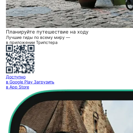
Планируйте путешествие на ходу
Лучшие гиды по всему миру —
в приложении Трипстера
Доступно
в Google Play
Загрузить
в App Store