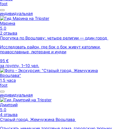
foot
индивидуальная
Марина
5,0
2 отзыва
Прогулка по Вроцлаву: четыре религии — один город
Исследовать район, где бок о бок живут католики,
православные, лютеране и иудеи
95 €
за группу, 1–10 чел.
1,5 часа
foot
индивидуальная
Дмитрий
5,0
4 отзыва
Старый город. Жемчужина Вроцлава
Отыскать немецкие торговые дома, городскую тюрьму