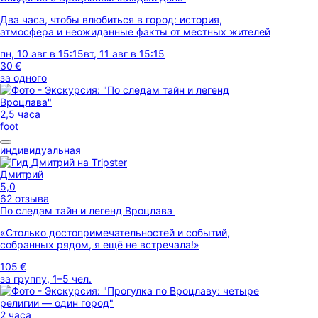
Два часа, чтобы влюбиться в город: история,
атмосфера и неожиданные факты от местных жителей
пн, 10 авг в 15:15
вт, 11 авг в 15:15
30 €
за одного
2,5 часа
foot
индивидуальная
Дмитрий
5,0
62 отзыва
По следам тайн и легенд Вроцлава
«Столько достопримечательностей и событий,
собранных рядом, я ещё не встречала!»
105 €
за группу, 1–5 чел.
2 часа