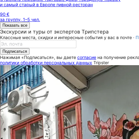
и самый старый в Европе пивной ресторан
90 €
за группу, 1–5 чел.
Показать все
Экскурсии и туры от экспертов Трипстера
Классные места, скидки и интересные события у вас в почте ·
П
Подписаться
Нажимая «Подписаться», вы даете
согласие
на получение рекла
политики обработки персональных данных
Tripster