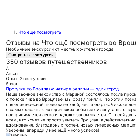
Что ещё посмотреть
Отзывы на Что ещё посмотреть во Вроц
Необычные экскурсии от местных жителей города
Смотреть все экскурсии
350 отзывов путешественников
A
Anton
Опыт: 2 экскурсии
5 июля
Прогулка по Вроцлаву: четыре религии — один город
Наше заочное знакомство с Мариной состоялось после просм
о поиске гида во Вроцлаве, мы сразу поняли, что хотим поз
очень интересной, познавательной, нестандартной и соверш
о самых сложных исторических событиях и запутанных пере
воспринимается легко и надолго запоминается. От всей ду
всем, кто хочет не просто увидеть Вроцлав, а действительн
вдохновения, благодарных гостей, новых интересных маршру
Уверены, впереди у неё ещё много успехов!