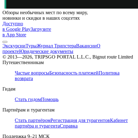
Обзоры необычных мест по всему миру,
новинки и скидки в наших соцсетях
Доступно
в Google Play
Загрузите
в App Store
Экскурсии
Туры
Журнал Трипстера
Вакансии
О
проекте
Юридические документы
© 2013—2026, TRIPSGO PORTAL L.L.C., Bignut route Limited
Путешественникам
Частые вопросы
Безопасность платежей
Политика
возврата
Гидам
Стать гидом
Помощь
Партнёрам и турагентам
Стать партнёром
Регистрация для турагентов
Кабинет
партнёра и турагента
Справка
Поддержка
9–21 МСК