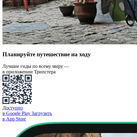
Планируйте путешествие на ходу
Лучшие гиды по всему миру —
в приложении Трипстера
Доступно
в Google Play
Загрузить
в App Store