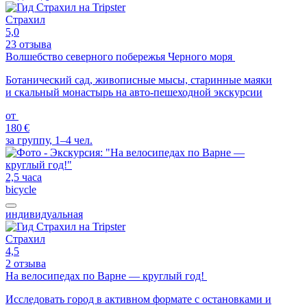
Страхил
5,0
23 отзыва
Волшебство северного побережья Черного моря
Ботанический сад, живописные мысы, старинные маяки
и скальный монастырь на авто-пешеходной экскурсии
от
180 €
за группу, 1–4 чел.
2,5 часа
bicycle
индивидуальная
Страхил
4,5
2 отзыва
На велосипедах по Варне — круглый год!
Исследовать город в активном формате с остановками и