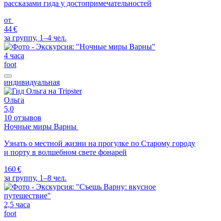
рассказами гида у достопримечательностей
от
44 €
за группу, 1–4 чел.
4 часа
foot
индивидуальная
Ольга
5,0
10 отзывов
Ночные миры Варны
Узнать о местной жизни на прогулке по Старому городу
и порту в волшебном свете фонарей
160 €
за группу, 1–8 чел.
2,5 часа
foot