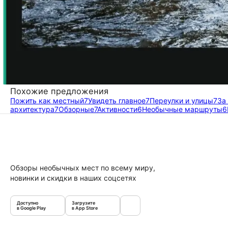
Похожие предложения
Пожить как местный
7
Увидеть главное
7
Переулки и улицы
7
За
архитектура
7
Обзорные
7
Активности
6
Необычные маршруты
6
Обзоры необычных мест по всему миру,
новинки и скидки в наших соцсетях
Доступно
Загрузите
в Google Play
в App Store