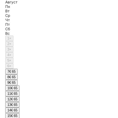
Август
Пн
Вт
Ср
Чт
Пт
Сб
Вс
1
×
2
×
3
×
4
×
5
×
6
×
7
€ 65
8
€ 65
9
€ 65
10
€ 65
11
€ 65
12
€ 65
13
€ 65
14
€ 65
15
€ 65