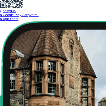
Доступно
в Google Play
Загрузить
в App Store