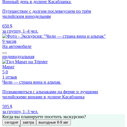
Винный день в долине Касабланка
Путешествие с долгим послевкусием по трём
чилийским винодельням
650 $
за группу, 1–4 чел.
9 часов
На автомобиле
индивидуальная
Марат
5,0
1 отзыв
Чили — страна вина и альпак
Познакомиться с альпаками на ферме и лучшими
чилийскими винами в долине Касабланка
595 $
за группу, 1–3 чел.
Когда вы планируете посетить экскурсию?
сегодня
завтра
выходные 8-9 авг