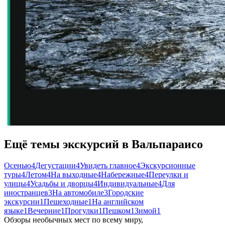
Ещё темы экскурсий в Вальпараисо
Осенью
4
Дегустации
4
Увидеть главное
4
Экскурсионные
туры
4
Летом
4
На выходные
4
Набережные
4
Переулки и
улицы
4
Усадьбы и дворцы
4
Индивидуальные
4
Для
иностранцев
3
На автомобиле
3
Городские
экскурсии
1
Пешеходные
1
На английском
языке
1
Вечерние
1
Прогулки
1
Пешком
1
Зимой
1
Обзоры необычных мест по всему миру,