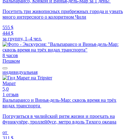
Вальпараисо, Конкон и Винья-дель-Мар за 1 день!
Посетить три живописных прибрежных города и узнать
много интересного о колоритном Чили
555 $
444 $
за группу, 1–4 чел.
8 часов
Пешком
индивидуальная
Марат
5,0
1 отзыв
Вальпараисо и Винья-дель-Мар: сквозь время на трёх
видах транспорта
Погрузиться в чилийский ритм жизни и проехать на
фуникулёре, троллейбусе, метро вдоль Тихого океана
от
311 $