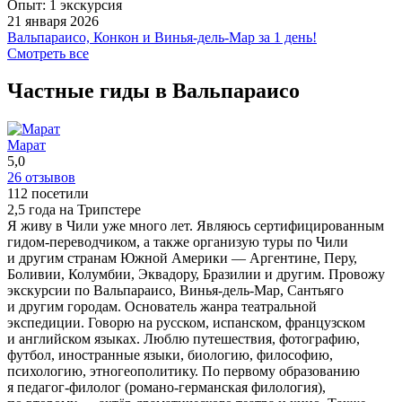
Это был по-настоящему аутентичный тур, который
Опыт: 1 экскурсия
позволил увидеть Чили с совершенно другой стороны.
21 января 2026
Особенно запомнилось посещение фермы альпак, где
Вальпараисо, Конкон и Винья-дель-Мар за 1 день!
можно было познакомиться с этими очаровательными
Мы провели с Маратом отличный день, катаясь между трех
Смотреть все
животными в спокойной, домашней атмосфере. Не менее
прибрежных городов. Марат много знает как про историю
ярким впечатлением стала винодельня: великолепные вина,
региона, так и просто об особенностях повседневной жизни
Частные гиды в Вальпараисо
красивая территория и вкусный обед с местными блюдами
чилийцев.
сделали остановку незабываемой. Завершили поездку
ещё
прогулки по небольшим уютным городкам в окрестностях
Марат
Сантьяго, где чувствуется настоящий колорит и неспешная
5,0
жизнь региона.
26 отзывов
ещё
112 посетили
2,5 года на Трипстере
Я живу в Чили уже много лет. Являюсь сертифицированным
гидом-переводчиком, а также организую туры по Чили
и другим странам Южной Америки — Аргентине, Перу,
Боливии, Колумбии, Эквадору, Бразилии и другим. Провожу
экскурсии по Вальпараисо, Винья-дель-Мар, Сантьяго
и другим городам. Основатель жанра театральной
экспедиции. Говорю на русском, испанском, французском
и английском языках. Люблю путешествия, фотографию,
футбол, иностранные языки, биологию, философию,
психологию, этногеополитику. По первому образованию
я педагог-филолог (романо-германская филология),