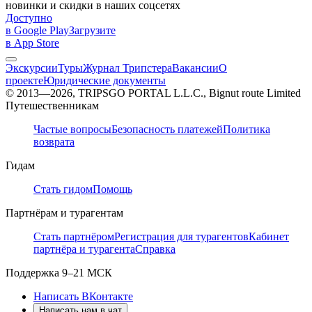
новинки и скидки в наших соцсетях
Доступно
в Google Play
Загрузите
в App Store
Экскурсии
Туры
Журнал Трипстера
Вакансии
О
проекте
Юридические документы
© 2013—2026, TRIPSGO PORTAL L.L.C., Bignut route Limited
Путешественникам
Частые вопросы
Безопасность платежей
Политика
возврата
Гидам
Стать гидом
Помощь
Партнёрам и турагентам
Стать партнёром
Регистрация для турагентов
Кабинет
партнёра и турагента
Справка
Поддержка
9–21 МСК
Написать ВКонтакте
Написать нам в чат