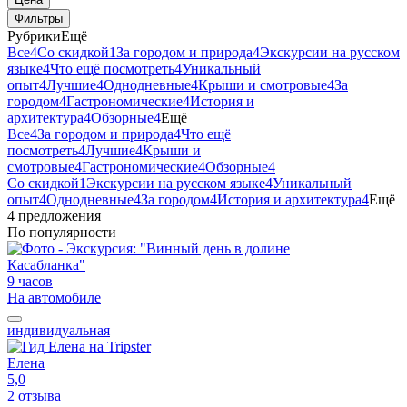
Фильтры
Рубрики
Ещё
Все
4
Со скидкой
1
За городом и природа
4
Экскурсии на русском
языке
4
Что ещё посмотреть
4
Уникальный
опыт
4
Лучшие
4
Однодневные
4
Крыши и смотровые
4
За
городом
4
Гастрономические
4
История и
архитектура
4
Обзорные
4
Ещё
Все
4
За городом и природа
4
Что ещё
посмотреть
4
Лучшие
4
Крыши и
смотровые
4
Гастрономические
4
Обзорные
4
Со скидкой
1
Экскурсии на русском языке
4
Уникальный
опыт
4
Однодневные
4
За городом
4
История и архитектура
4
Ещё
4 предложения
По популярности
9 часов
На автомобиле
индивидуальная
Елена
5,0
2 отзыва