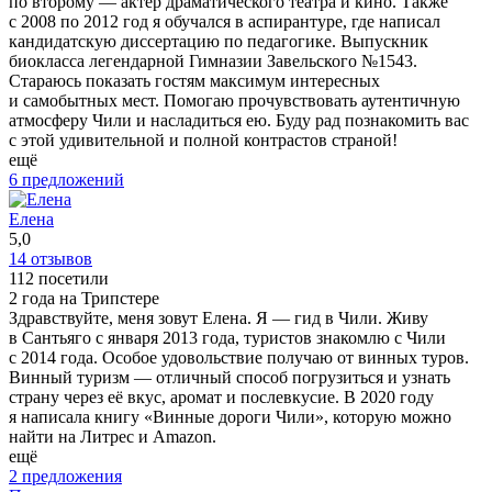
по второму — актёр драматического театра и кино. Также
с 2008 по 2012 год я обучался в аспирантуре, где написал
кандидатскую диссертацию по педагогике. Выпускник
биокласса легендарной Гимназии Завельского №1543.
Стараюсь показать гостям максимум интересных
и самобытных мест. Помогаю прочувствовать аутентичную
атмосферу Чили и насладиться ею. Буду рад познакомить вас
с этой удивительной и полной контрастов страной!
ещё
6 предложений
Елена
5,0
14 отзывов
112 посетили
2 года на Трипстере
Здравствуйте, меня зовут Елена. Я — гид в Чили. Живу
в Сантьяго с января 2013 года, туристов знакомлю с Чили
с 2014 года. Особое удовольствие получаю от винных туров.
Винный туризм — отличный способ погрузиться и узнать
страну через её вкус, аромат и послевкусие. В 2020 году
я написала книгу «Винные дороги Чили», которую можно
найти на Литрес и Amazon.
ещё
2 предложения