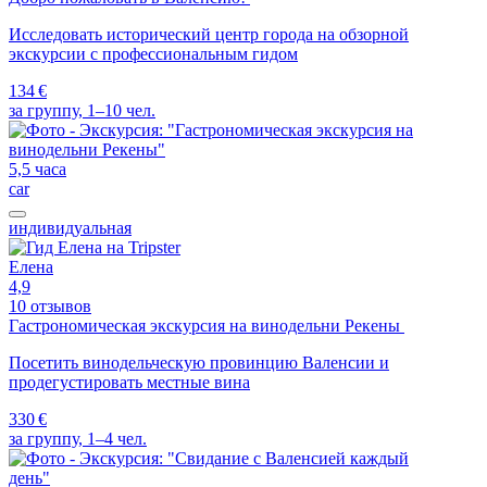
Исследовать исторический центр города на обзорной
экскурсии с профессиональным гидом
134 €
за группу, 1–10 чел.
5,5 часа
car
индивидуальная
Елена
4,9
10 отзывов
Гастрономическая экскурсия на винодельни Рекены
Посетить винодельческую провинцию Валенсии и
продегустировать местные вина
330 €
за группу, 1–4 чел.