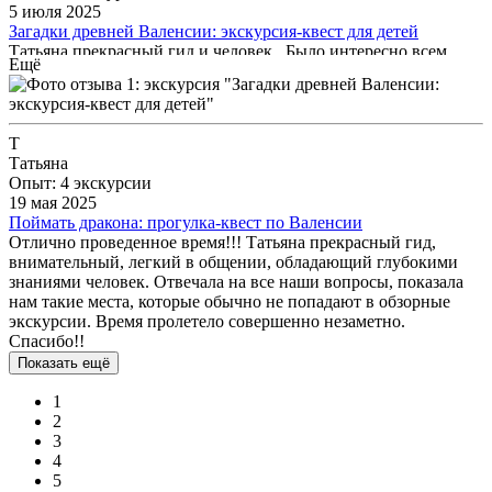
5 июля 2025
Загадки древней Валенсии: экскурсия-квест для детей
Татьяна прекрасный гид и человек . Было интересно всем ,
Ещё
влюбились Валенсию и обязательно приедем еще , было
интересно и познавательно . Очень рекомендую 🤩
Т
Татьяна
Опыт: 4 экскурсии
19 мая 2025
Поймать дракона: прогулка-квест по Валенсии
Отлично проведенное время!!! Татьяна прекрасный гид,
внимательный, легкий в общении, обладающий глубокими
знаниями человек. Отвечала на все наши вопросы, показала
нам такие места, которые обычно не попадают в обзорные
экскурсии. Время пролетело совершенно незаметно.
Спасибо!!
Показать ещё
1
2
3
4
5