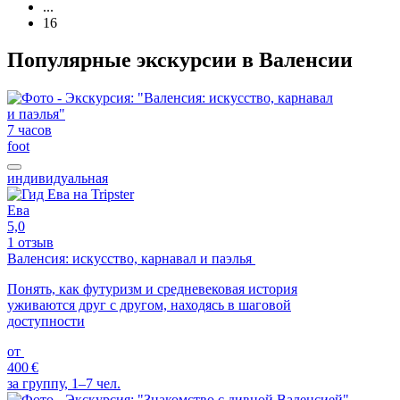
...
16
Популярные экскурсии в Валенсии
7 часов
foot
индивидуальная
Ева
5,0
1 отзыв
Валенсия: искусство, карнавал и паэлья
Понять, как футуризм и средневековая история
уживаются друг с другом, находясь в шаговой
доступности
от
400 €
за группу, 1–7 чел.