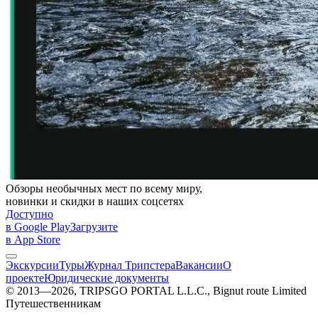
Обзоры необычных мест по всему миру,
новинки и скидки в наших соцсетях
Доступно
в Google Play
Загрузите
в App Store
Экскурсии
Туры
Журнал Трипстера
Вакансии
О
проекте
Юридические документы
© 2013—2026, TRIPSGO PORTAL L.L.C., Bignut route Limited
Путешественникам