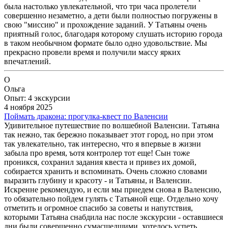
была настолько увлекательной, что три часа пролетели
совершенно незаметно, а дети были полностью погружены в
свою "миссию" и прохождение заданий. У Татьяны очень
приятный голос, благодаря которому слушать историю города
в таком необычном формате было одно удовольствие. Мы
прекрасно провели время и получили массу ярких
впечатлений.
О
Ольга
Опыт: 4 экскурсии
4 ноября 2025
Поймать дракона: прогулка-квест по Валенсии
Удивительное путешествие по волшебной Валенсии. Татьяна
так нежно, так бережно показывает этот город, но при этом
так увлекательно, так интересно, что я впервые в жизни
забыла про время, ъотя контролер тот еще! Сын тоже
проникся, сохранил задания квеста и привез их домой,
собирается хранить и вспоминать. Очень сложно словами
выразить глубину и красоту - и Татьяны, и Валенсии.
Искренне рекомендую, и если мы приедем снова в Валенсию,
то обязательно пойдем гулять с Татьяной еще. Отдельно хочу
отметить и огромное спасибо за советы и напутствия,
которыми Татьяна снабдила нас после экскурсии - оставшиеся
дни были совершенно сумасшедшими, хотелось успеть