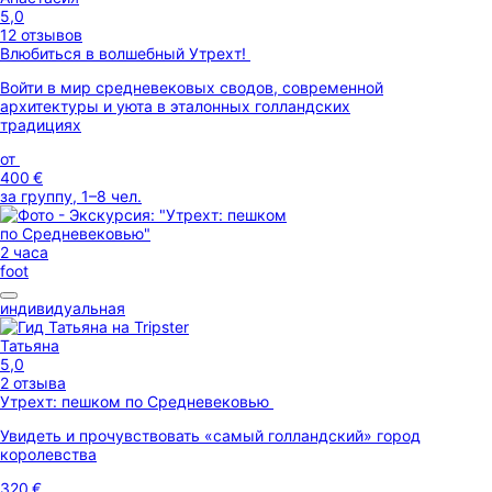
5,0
12 отзывов
Влюбиться в волшебный Утрехт!
Войти в мир средневековых сводов, современной
архитектуры и уюта в эталонных голландских
традициях
от
400 €
за группу, 1–8 чел.
2 часа
foot
индивидуальная
Татьяна
5,0
2 отзыва
Утрехт: пешком по Средневековью
Увидеть и прочувствовать «самый голландский» город
королевства
320 €