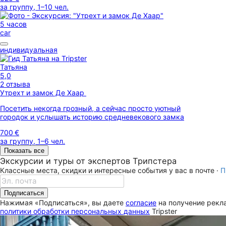
за группу, 1–10 чел.
5 часов
car
индивидуальная
Татьяна
5,0
2 отзыва
Утрехт и замок Де Хаар
Посетить некогда грозный, а сейчас просто уютный
городок и услышать историю средневекового замка
700 €
за группу, 1–6 чел.
Показать все
Экскурсии и туры от экспертов Трипстера
Классные места, скидки и интересные события у вас в почте ·
П
Подписаться
Нажимая «Подписаться», вы даете
согласие
на получение рекла
политики обработки персональных данных
Tripster