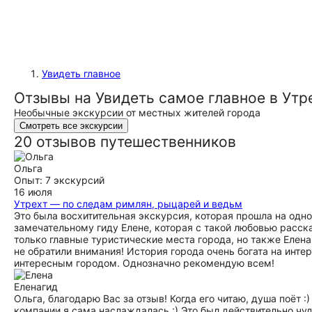
Увидеть главное
Отзывы на Увидеть самое главное в Утр
Необычные экскурсии от местных жителей города
Смотреть все экскурсии
20 отзывов путешественников
Ольга
Опыт: 7 экскурсий
16 июля
Утрехт — по следам римлян, рыцарей и ведьм
Это была восхитительная экскурсия, которая прошла на од
замечательному гиду Елене, которая с такой любовью расск
только главные туристические места города, но также Елена
не обратили внимания! История города очень богата на инт
интересным городом. Однозначно рекомендую всем!
Елена
гид
Ольга, благодарю Вас за отзыв! Когда его читаю, душа поёт 
компании я сама наслаждалась :) Это был действительно чу