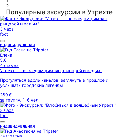
1
2
Популярные экскурсии в Утрехте
3 часа
foot
индивидуальная
Елена
5,0
4 отзыва
Утрехт — по следам римлян, рыцарей и ведьм
Прогуляться вдоль каналов, заглянуть в прошлое и
услышать городские легенды
280 €
за группу, 1–6 чел.
3 часа
foot
индивидуальная
Анастасия