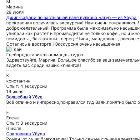
М
Марина
28 июля
Джип-сафари по застывшей лаве вулкана Батур — из Убуда
прекрасная получилась экскурсия! Нам очень понравилось ! 
доброжелательный. Программа была максимально насыщенная
увидели как растет и производится не только кофе , но и мно
помидоры , баклажаны , перец -Чили , мандарины , рисовые 
Остались в восторге ! Экскурсия очень насыщенная
Гдей
представитель команды гидов
Здравствуйте, Марина. Большое спасибо за ваш замечательн
видеть вас среди наших клиентов!
К
константин
Опыт: 4 экскурсии
16 июля
Волшебный Убуд
Всё отлично и интересно,понравился гид Ваян,приятно было 
Е
Елена
Опыт: 3 экскурсии
6 июля
Сокровища Убуда
Роман, от души благодарим! Только самые лучшие впечатлени