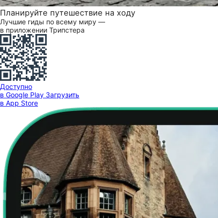
Планируйте путешествие на ходу
Лучшие гиды по всему миру —
в приложении Трипстера
Доступно
в Google Play
Загрузить
в App Store