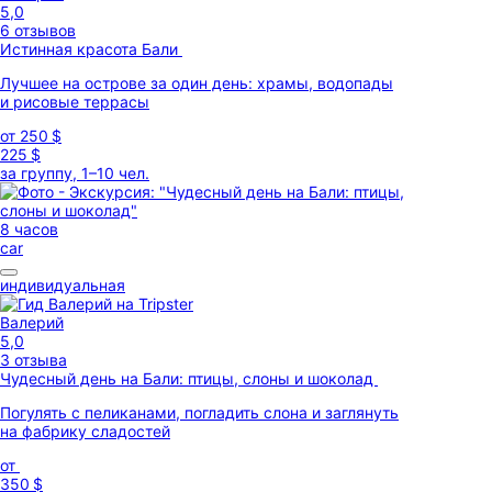
5,0
6 отзывов
Истинная красота Бали
Лучшее на острове за один день: храмы, водопады
и рисовые террасы
от
250 $
225 $
за группу, 1–10 чел.
8 часов
car
индивидуальная
Валерий
5,0
3 отзыва
Чудесный день на Бали: птицы, слоны и шоколад
Погулять с пеликанами, погладить слона и заглянуть
на фабрику сладостей
от
350 $