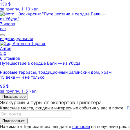
130 $
за группу, 1–10 чел.
7 часов
car
индивидуальная
Антон
5,0
6 отзывов
Путешествие в сердце Бали — из Убуда
Рисовые террасы, традиционный балийский дом, храм
15 века — и не только
95 $
за группу, 1–5 чел.
Показать все
Экскурсии и туры от экспертов Трипстера
Классные места, скидки и интересные события у вас в почте ·
П
Подписаться
Нажимая «Подписаться», вы даете
согласие
на получение рекла