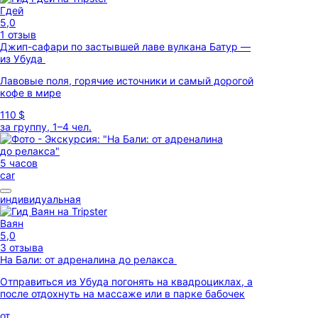
Гдей
5,0
1 отзыв
Джип-сафари по застывшей лаве вулкана Батур —
из Убуда
Лавовые поля, горячие источники и самый дорогой
кофе в мире
110 $
за группу, 1–4 чел.
5 часов
car
индивидуальная
Ваян
5,0
3 отзыва
На Бали: от адреналина до релакса
Отправиться из Убуда погонять на квадроциклах, а
после отдохнуть на массаже или в парке бабочек
от