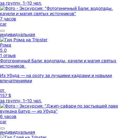
за группу, 1–10 чел.
7 часов
car
индивидуальная
Рома
5,0
1 отзыв
Фотогеничный Бали: водопады, качели и магия святых
источников
Из Убуда — на охоту за лучшими кадрами и новыми
впечатлениями
от
157 $
за группу, 1–10 чел.
6 часов
car
индивидуальная