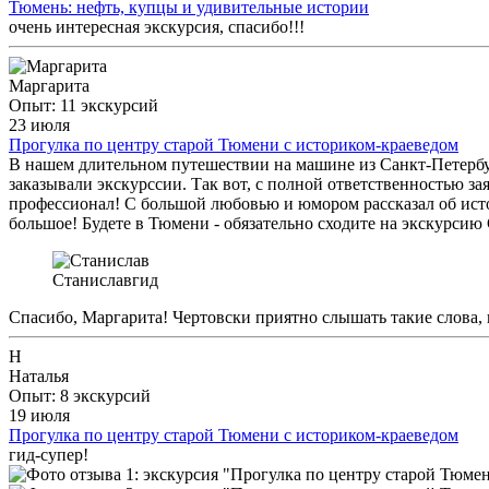
Тюмень: нефть, купцы и удивительные истории
очень интересная экскурсия, спасибо!!!
Маргарита
Опыт: 11 экскурсий
23 июля
Прогулка по центру старой Тюмени с историком-краеведом
В нашем длительном путешествии на машине из Санкт-Петербур
заказывали экскурссии. Так вот, с полной ответственностью за
профессионал! С большой любовью и юмором рассказал об истор
большое! Будете в Тюмени - обязательно сходите на экскурсию 
Станислав
гид
Спасибо, Маргарита! Чертовски приятно слышать такие слова, 
Н
Наталья
Опыт: 8 экскурсий
19 июля
Прогулка по центру старой Тюмени с историком-краеведом
гид-супер!