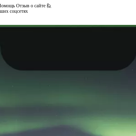
Помощь
Отзыв о сайте 🙋
аших соцсетях