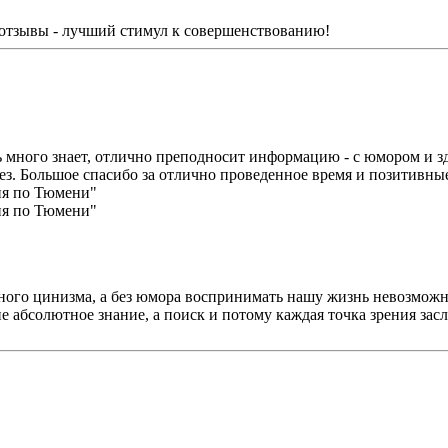
е отзывы - лучший стимул к совершенствованию!
ь много знает, отлично преподносит информацию - с юмором и з
з. Большое спасибо за отлично проведенное время и позитивны
ого цинизма, а без юмора воспринимать нашу жизнь невозможно -
не абсолютное знание, а поиск и потому каждая точка зрения за