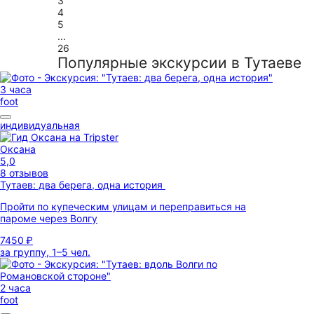
3
4
5
...
26
Популярные экскурсии в Тутаеве
3 часа
foot
индивидуальная
Оксана
5,0
8 отзывов
Тутаев: два берега, одна история
Пройти по купеческим улицам и переправиться на
пароме через Волгу
7450 ₽
за группу, 1–5 чел.
2 часа
foot