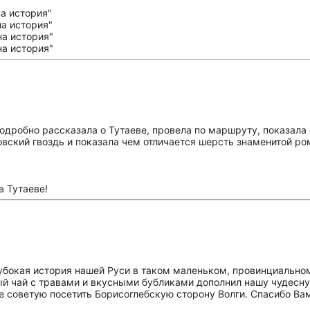
одробно рассказала о Тутаеве, провела по маршруту, показала
вский гвоздь и показала чем отличается шерсть знаменитой ро
в Тутаеве!
убокая история нашей Руси в таком маленьком, провинциальном
ый чай с травами и вкусными бубликами дополнил нашу чудесн
е советую посетить Борисоглебскую сторону Волги. Спасибо Вам