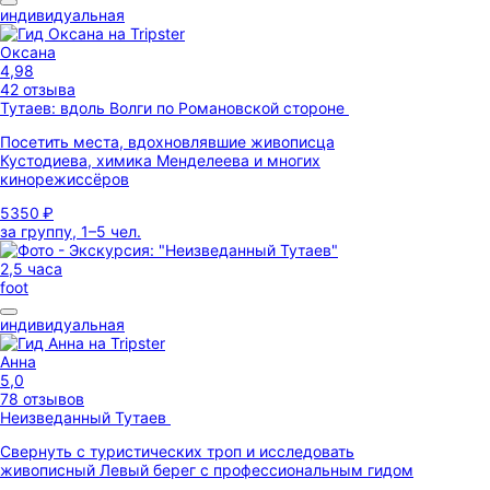
индивидуальная
Оксана
4,98
42 отзыва
Тутаев: вдоль Волги по Романовской стороне
Посетить места, вдохновлявшие живописца
Кустодиева, химика Менделеева и многих
кинорежиссёров
5350 ₽
за группу, 1–5 чел.
2,5 часа
foot
индивидуальная
Анна
5,0
78 отзывов
Неизведанный Тутаев
Свернуть с туристических троп и исследовать
живописный Левый берег с профессиональным гидом