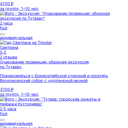
4700 ₽
за группу, 1–10 чел.
2 часа
foot
индивидуальная
Светлана
5,0
2 отзыва
Очарование провинции: обзорная экскурсия
по Тутаеву
Познакомиться с Борисоглебской стороной и посетить
Воскресенский собор с чудотворной иконой
3700 ₽
за группу, 1–10 чел.
2,5 часа
foot
индивидуальная