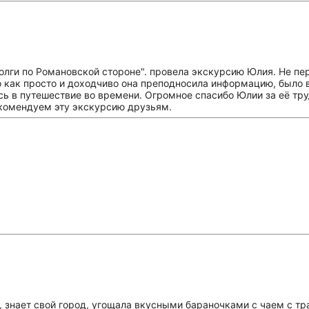
олги по Романовской стороне". провела экскурсию Юлия. Не пе
 как просто и доходчиво она преподносила информацию, было в
 в путешествие во времени. Огромное спасибо Юлии за её труд,
екомендуем эту экскурсию друзьям.
, знает свой город, угощала вкусными бараночками с чаем с тр