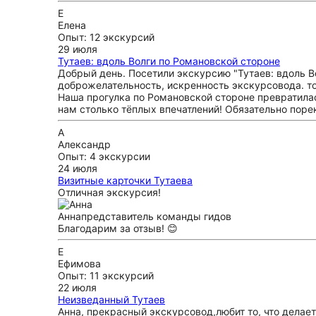
Е
Елена
Опыт: 12 экскурсий
29 июля
Тутаев: вдоль Волги по Романовской стороне
Добрый день. Посетили экскурсию "Тутаев: вдоль В
доброжелательность, искренность экскурсовода. то
Наша прогулка по Романовской стороне превратилась
нам столько тёплых впечатлений! Обязательно пор
А
Александр
Опыт: 4 экскурсии
24 июля
Визитные карточки Тутаева
Отличная экскурсия!
Анна
представитель команды гидов
Благодарим за отзыв! 😊
Е
Ефимова
Опыт: 11 экскурсий
22 июля
Неизведанный Тутаев
Анна, прекрасный экскурсовод,любит то, что делает