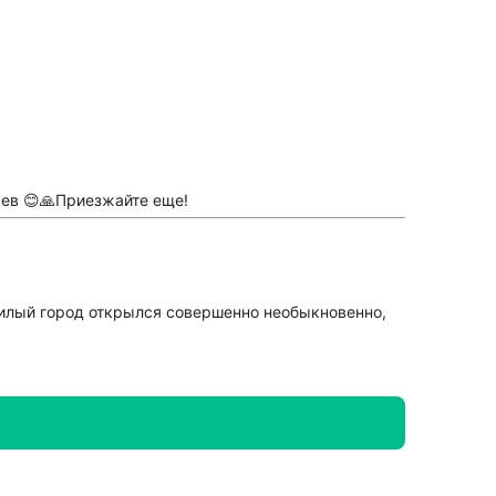
аев 😊🙏Приезжайте еще!
Милый город открылся совершенно необыкновенно,