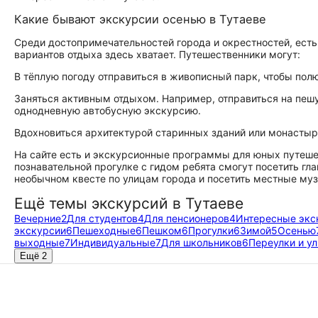
Какие бывают экскурсии осенью в Тутаеве
Среди достопримечательностей города и окрестностей, есть
вариантов отдыха здесь хватает. Путешественники могут:
В тёплую погоду отправиться в живописный парк, чтобы пол
Заняться активным отдыхом. Например, отправиться на пешу
однодневную автобусную экскурсию.
Вдохновиться архитектурой старинных зданий или монастыре
На сайте есть и экскурсионные программы для юных путешес
познавательной прогулке с гидом ребята смогут посетить гл
необычном квесте по улицам города и посетить местные муз
Ещё темы экскурсий в Тутаеве
Вечерние
2
Для студентов
4
Для пенсионеров
4
Интересные экс
экскурсии
6
Пешеходные
6
Пешком
6
Прогулки
6
Зимой
5
Осенью
выходные
7
Индивидуальные
7
Для школьников
6
Переулки и у
Ещё 2