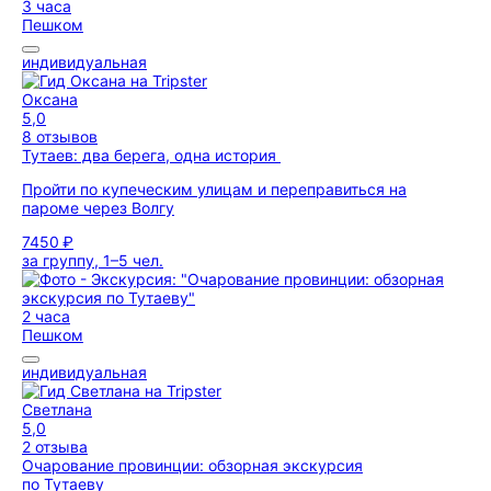
3 часа
Пешком
индивидуальная
Оксана
5,0
8 отзывов
Тутаев: два берега, одна история
Пройти по купеческим улицам и переправиться на
пароме через Волгу
7450 ₽
за группу, 1–5 чел.
2 часа
Пешком
индивидуальная
Светлана
5,0
2 отзыва
Очарование провинции: обзорная экскурсия
по Тутаеву