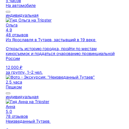
5 часов
На автомобиле
индивидуальная
Ольга
4,9
48 отзывов
Из Ярославля в Тутаев, застывший в 19 веке
Открыть историю городка, пройти по местам
киносъемок и поддаться очарованию провинциальной
России
12 000 ₽
за группу, 1–2 чел.
2,5 часа
Пешком
индивидуальная
Анна
5,0
78 отзывов
Неизведанный Тутаев