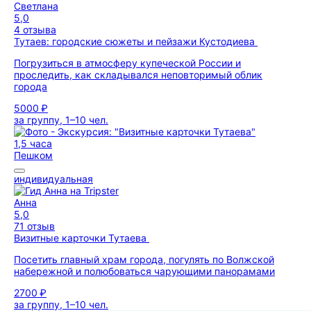
Светлана
5,0
4 отзыва
Тутаев: городские сюжеты и пейзажи Кустодиева
Погрузиться в атмосферу купеческой России и
проследить, как складывался неповторимый облик
города
5000 ₽
за группу, 1–10 чел.
1,5 часа
Пешком
индивидуальная
Анна
5,0
71 отзыв
Визитные карточки Тутаева
Посетить главный храм города, погулять по Волжской
набережной и полюбоваться чарующими панорамами
2700 ₽
за группу, 1–10 чел.