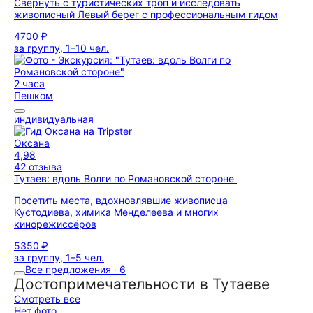
Свернуть с туристических троп и исследовать
живописный Левый берег с профессиональным гидом
4700 ₽
за группу, 1–10 чел.
2 часа
Пешком
индивидуальная
Оксана
4,98
42 отзыва
Тутаев: вдоль Волги по Романовской стороне
Посетить места, вдохновлявшие живописца
Кустодиева, химика Менделеева и многих
кинорежиссёров
5350 ₽
за группу, 1–5 чел.
Все предложения · 6
Достопримечательности в Тутаеве
Смотреть все
Нет фото