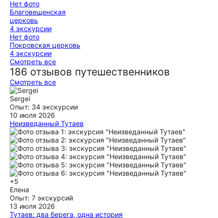
Нет фото
Благовещенская
церковь
4 экскурсии
Нет фото
Покровская церковь
4 экскурсии
Смотреть все
186 отзывов путешественников
Смотреть все
Sergei
Опыт: 34 экскурсии
10 июля 2026
Неизведанный Тутаев
Такие изумительные пейзажи Кустодиева и такая глубокая
история нашей Руси в таком маленьком, провинциальном
городке и всё благодаря такой прекрасной девушке,
нашему гиду Анне. Её домашний, ароматный чай с травами
и вкусными бубликами дополнил нашу чудесную прогулку.
Мы были очарованы её рассказами об этом уголке нашей
прекрасной России! И конечно же советую посетить
+5
Борисоглебскую сторону Волги. Спасибо Вам Анна!
Елена
Опыт: 7 экскурсий
ещё
13 июля 2026
Тутаев: два берега, одна история