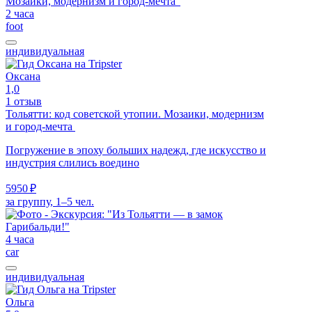
2 часа
foot
индивидуальная
Оксана
1,0
1 отзыв
Тольятти: код советской утопии. Мозаики, модернизм
и город-мечта
Погружение в эпоху больших надежд, где искусство и
индустрия слились воедино
5950 ₽
за группу, 1–5 чел.
4 часа
car
индивидуальная
Ольга