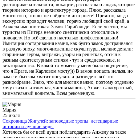
достопримечательности, локации, рассказала о людях,которые
творили историю и архитектуру города. Плюс, рассказала
много того, что вы не найдете в интернете! Приятно, когда
экскурсию проводит человек, горячо любящий свой край, а
Анжела именно такая. Замок Гарибальди. Если честно, мы
туристы из Питера немного скептически относились к
новоделу. Но всё сделано настолько профессионально!
Имитация состаривания камня, как будто замок достраивался
в разную эпоху, многочисленные скульптуры, мелкие детали:
старинные гербы, витражи, узоры на решетках, отсыл к
разным архитектурным стилям - тут и средневековье, и
викторианство. В какой то момент у меня было ощущение,
что я Праге, на Карловом мосту))) В замок попасть нельзя, но
вам с избытком хватит погулять и разглядеть всё это
разнообразие. Знаю, что для многих важно, поэтому отдельно
хочу сказать -отличная, чистая машина, Анжела -аккуратный,
внимательный водитель. Всем рекомендую.
Мария
25 июля
Сокровища Жигулей: заповедные тропы, легендарные
истории и лучшие виды
Хотелось бы от всей души поблагодарить Анжелу за такое
прекрасное путешествие, которое удалось, несмотря на