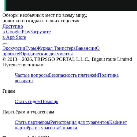
Обзоры необычных мест по всему миру,
новинки и скидки в наших соцсетях
Доступно
в Google Play
Загрузите
в App Store
Экскурсии
Туры
Журнал Трипстера
Вакансии
О
проекте
Юридические документы
© 2013—2026, TRIPSGO PORTAL L.L.C., Bignut route Limited
Путешественникам
Частые вопросы
Безопасность платежей
Политика
возврата
Гидам
Стать гидом
Помощь
Партнёрам и турагентам
Стать партнёром
Регистрация для турагентов
Кабинет
партнёра и турагента
Справка