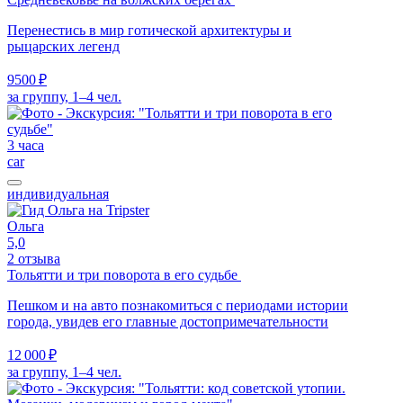
Перенестись в мир готической архитектуры и
рыцарских легенд
9500 ₽
за группу, 1–4 чел.
3 часа
car
индивидуальная
Ольга
5,0
2 отзыва
Тольятти и три поворота в его судьбе
Пешком и на авто познакомиться с периодами истории
города, увидев его главные достопримечательности
12 000 ₽
за группу, 1–4 чел.