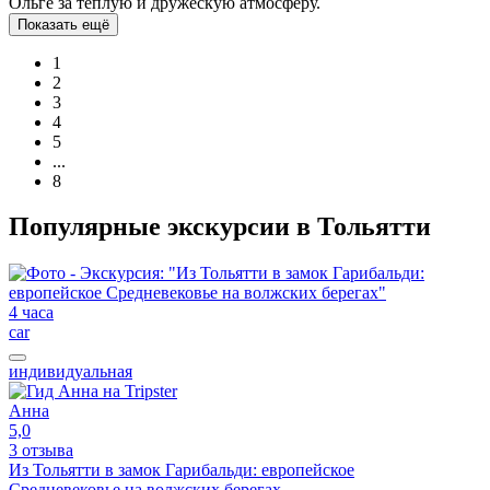
Ольге за тёплую и дружескую атмосферу.
Показать ещё
1
2
3
4
5
...
8
Популярные экскурсии в Тольятти
4 часа
car
индивидуальная
Анна
5,0
3 отзыва
Из Тольятти в замок Гарибальди: европейское
Средневековье на волжских берегах