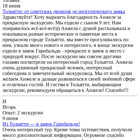
Татьяна
18 июня
Тольятти: от советских дворцов до неоготического замка
Здравствуйте! Хочу выразить благодарность Анжеле за
прекрасную экскурсию. Мы ездили с сыном 9 лет. Нам
понравилось всё-всё-всё))) Анжела с душой рассказывала и
показывала разные исторические и памятные места в
прекрасном городе Тольятти, мы вместе прогуливались по
ним, узнали много нового и интересного, в конце экскурсии
ездили в замок Гарибальди - прекрасен и замок и место с
природой вокруг. После экскурсии мы совсем другими
глазами посмотрели на интересный город Тольятти. Анжела
очень душевный прекрасный человек, интересный
собеседник и замечательный экскурсовод. Мы от всей души
желаем Анжеле и дальше развиваться в своей любимой сфере
и отличных гостей. И гостям в Тольятти, выбирающим
экскурсии, рекомендуем обращаться к Анжеле! Спасибо!!!
И
Игорь
Опыт: 2 экскурсии
9 июня
Из Тольятти — в замок Гарибальди!
Очень интересный тур. Кроме темы путешествия, получили
много дополнительной информации. Огромное спасибо