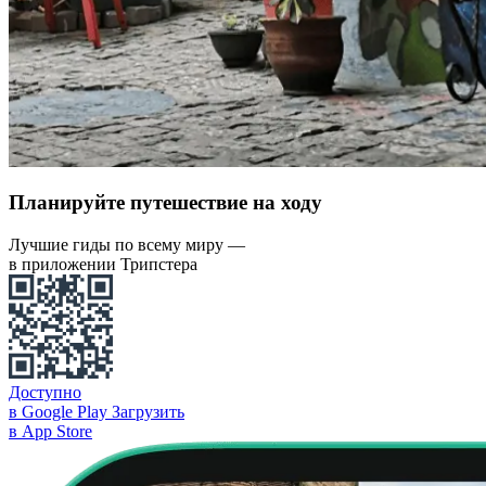
Планируйте путешествие на ходу
Лучшие гиды по всему миру —
в приложении Трипстера
Доступно
в Google Play
Загрузить
в App Store