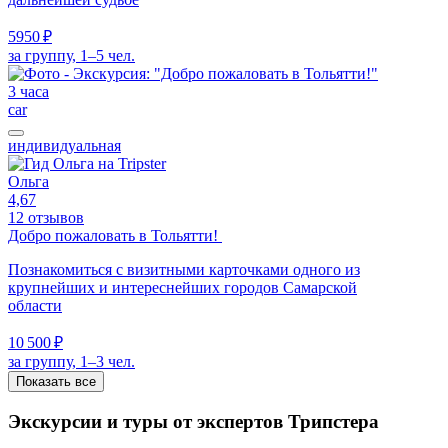
5950 ₽
за группу, 1–5 чел.
3 часа
car
индивидуальная
Ольга
4,67
12 отзывов
Добро пожаловать в Тольятти!
Познакомиться с визитными карточками одного из
крупнейших и интереснейших городов Самарской
области
10 500 ₽
за группу, 1–3 чел.
Показать все
Экскурсии и туры от экспертов Трипстера