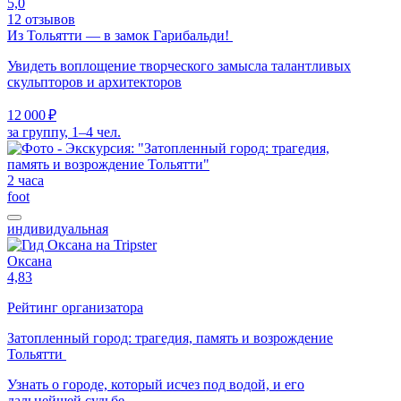
5,0
12 отзывов
Из Тольятти — в замок Гарибальди!
Увидеть воплощение творческого замысла талантливых
скульпторов и архитекторов
12 000 ₽
за группу, 1–4 чел.
2 часа
foot
индивидуальная
Оксана
4,83
Рейтинг организатора
Затопленный город: трагедия, память и возрождение
Тольятти
Узнать о городе, который исчез под водой, и его
дальнейшей судьбе