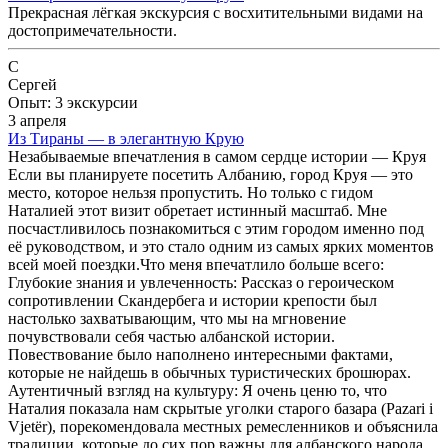
Прекрасная лёгкая экскурсия с восхитительными видами на
достопримечательности.
С
Сергей
Опыт: 3 экскурсии
3 апреля
Из Тираны — в элегантную Крую
Незабываемые впечатления в самом сердце истории — Круя ​
Если вы планируете посетить Албанию, город Круя — это
место, которое нельзя пропустить. Но только с гидом
Наталией этот визит обретает истинный масштаб. Мне
посчастливилось познакомиться с этим городом именно под
её руководством, и это стало одним из самых ярких моментов
всей моей поездки. ​Что меня впечатлило больше всего: ​
Глубокие знания и увлеченность: Рассказ о героическом
сопротивлении Скандербега и истории крепости был
настолько захватывающим, что мы на мгновение
почувствовали себя частью албанской истории.
Повествование было наполнено интересными фактами,
которые не найдешь в обычных туристических брошюрах. ​
Аутентичный взгляд на культуру: Я очень ценю то, что
Наталия показала нам скрытые уголки старого базара (Pazari i
Vjetër), порекомендовала местных ремесленников и объяснила
традиции, которые до сих пор важны для албанского народа. ​