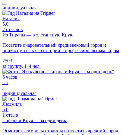
индивидуальная
Наталия
5,0
7 отзывов
Из Тираны — в элегантную Крую
Посетить очаровательный средневековый город и
прикоснуться к его истории с профессиональным гидом
250 €
за группу, 1–4 чел.
5 часов
car
индивидуальная
Людмила
5,0
1 отзыв
Тирана и Круя — за один день
Осмотреть символы столицы и посетить древний город,