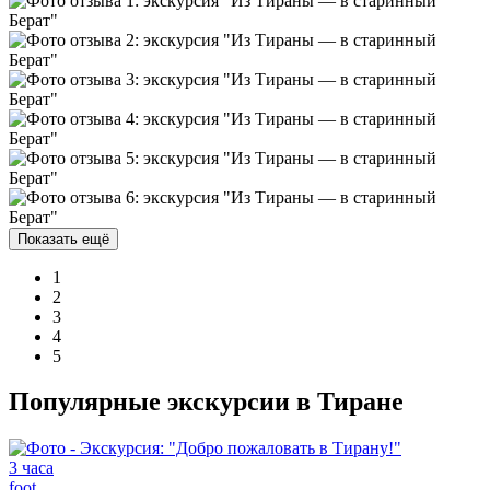
Показать ещё
1
2
3
4
5
Популярные экскурсии в Тиране
3 часа
foot