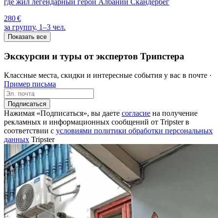
где жил легендарный герой Албании Скандербег
280 €
за группу, 1–3 чел.
Показать все
Экскурсии и туры от экспертов Трипстера
Классные места, скидки и интересные события у вас в почте ·
Пример письма
Подписаться
Нажимая «Подписаться», вы даете
согласие
на получение
рекламных и информационных сообщений от Tripster в
соответствии c
условиями политики обработки персональных
данных
Tripster