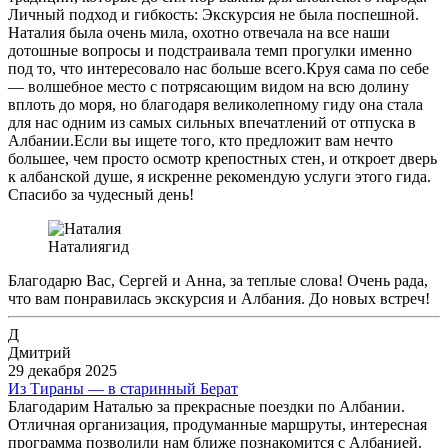
Личный подход и гибкость: Экскурсия не была поспешной.
Наталия была очень мила, охотно отвечала на все наши
дотошные вопросы и подстраивала темп прогулки именно
под то, что интересовало нас больше всего. ​Круя сама по себе
— волшебное место с потрясающим видом на всю долину
вплоть до моря, но благодаря великолепному гиду она стала
для нас одним из самых сильных впечатлений от отпуска в
Албании. ​Если вы ищете того, кто предложит вам нечто
большее, чем просто осмотр крепостных стен, и откроет дверь
к албанской душе, я искренне рекомендую услуги этого гида.
Спасибо за чудесный день!
Наталия
гид
Благодарю Вас, Сергей и Анна, за теплые слова! Очень рада,
что вам понравилась экскурсия и Албания. До новых встреч!
Д
Дмитрий
29 декабря 2025
Из Тираны — в старинный Берат
Благодарим Наталью за прекрасные поездки по Албании.
Отличная организация, продуманные маршруты, интересная
программа позволили нам ближе познакомится с Албанией.