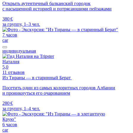
Открыть аутентичный балканский городок
с насыщенной историей и потрясающими пейзажами
380 €
за группу, 1–3 чел.
7 часов
car
индивидуальная
Наталия
5,0
11 отзывов
Из Тираны — в старинный Берат
Посетить один из самых колоритных городов Албании
и проникнуться его очарованием
280 €
за группу, 1–4 чел.
6 часов
car