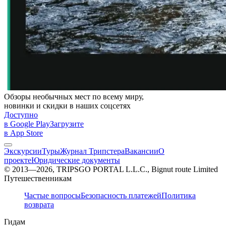
Обзоры необычных мест по всему миру,
новинки и скидки в наших соцсетях
Доступно
в Google Play
Загрузите
в App Store
Экскурсии
Туры
Журнал Трипстера
Вакансии
О
проекте
Юридические документы
© 2013—2026, TRIPSGO PORTAL L.L.C., Bignut route Limited
Путешественникам
Частые вопросы
Безопасность платежей
Политика
возврата
Гидам