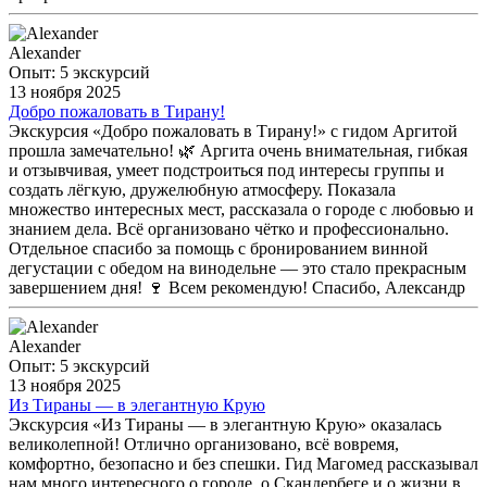
Alexander
Опыт: 5 экскурсий
13 ноября 2025
Добро пожаловать в Тирану!
Экскурсия «Добро пожаловать в Тирану!» с гидом Аргитой
прошла замечательно! 🌿 Аргита очень внимательная, гибкая
и отзывчивая, умеет подстроиться под интересы группы и
создать лёгкую, дружелюбную атмосферу. Показала
множество интересных мест, рассказала о городе с любовью и
знанием дела. Всё организовано чётко и профессионально.
Отдельное спасибо за помощь с бронированием винной
дегустации с обедом на винодельне — это стало прекрасным
завершением дня! 🍷 Всем рекомендую! Спасибо, Александр
Alexander
Опыт: 5 экскурсий
13 ноября 2025
Из Тираны — в элегантную Крую
Экскурсия «Из Тираны — в элегантную Крую» оказалась
великолепной! Отлично организовано, всё вовремя,
комфортно, безопасно и без спешки. Гид Магомед рассказывал
нам много интересного о городе, о Скандербеге и о жизни в