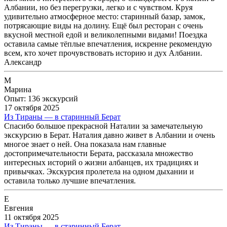
Албании, но без перегрузки, легко и с чувством. Круя
удивительно атмосферное место: старинный базар, замок,
потрясающие виды на долину. Ещё был ресторан с очень
вкусной местной едой и великолепными видами! Поездка
оставила самые тёплые впечатления, искренне рекомендую
всем, кто хочет прочувствовать историю и дух Албании.
Александр
М
Марина
Опыт: 136 экскурсий
17 октября 2025
Из Тираны — в старинный Берат
Спасибо большое прекрасной Наталии за замечательную
экскурсию в Берат. Наталия давно живет в Албании и очень
многое знает о ней. Она показала нам главные
достопримечательности Берата, рассказала множество
интересных историй о жизни албанцев, их традициях и
привычках. Экскурсия пролетела на одном дыхании и
оставила только лучшие впечатления.
Е
Евгения
11 октября 2025
Из Тираны — в старинный Берат