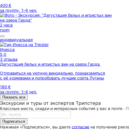
400 €
за группу, 1–4 чел.
2 часа
room
индивидуальная
Инесса
5,0
3 отзыва
Дегустация белых и игристых вин на озере Гарда
Отправиться на уютную винодельню, познакомиться
с её хозяевами и попробовать лучшие сорта Луганы
180 €
за группу, 1–4 чел.
Показать все
Экскурсии и туры от экспертов Трипстера
Классные места, скидки и интересные события у вас в почте ·
П
Подписаться
Нажимая «Подписаться», вы даете
согласие
на получение рекла