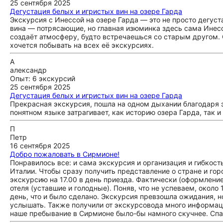
25 сентября 2025
Дегустация белых и игристых вин на озере Гарда
Экскурсия с Инессой на озере Гарда — это не просто дегус
вина — потрясающие, но главная изюминка здесь сама Инесса
создаёт атмосферу, будто встречаешься со старым другом. С
хочется побывать на всех её экскурсиях.
А
александр
Опыт: 6 экскурсий
25 сентября 2025
Дегустация белых и игристых вин на озере Гарда
Прекрасная экскурсия, пошла на одном дыхании благодаря 
понятном языке затрагивает, как историю озера Гарда, так 
П
Петр
16 сентября 2025
Добро пожаловать в Сирмионе!
Понравилось все: и сама экскурсия и организация и гибкост
Италии. Чтобы сразу получить представление о стране и гор
экскурсию на 17.00 в день приезда. Фактически (оформление
отеля (уставшие и голодные). Поняв, что не успеваем, окол
день, что и было сделано. Экскурсия превзошла ожидания, 
услышать. Также получили от экскурсовода много информации
наше пребывание в Сирмионе было-бы намного скучнее. Спа