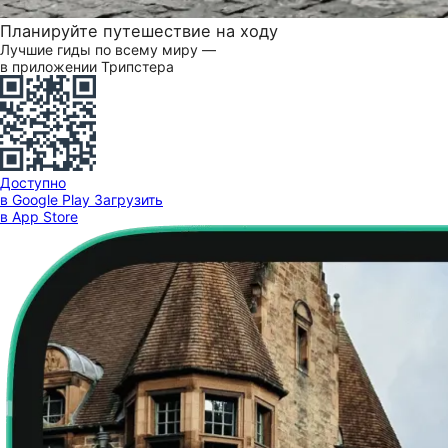
Планируйте путешествие на ходу
Лучшие гиды по всему миру —
в приложении Трипстера
Доступно
в Google Play
Загрузить
в App Store