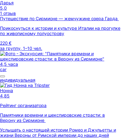
Дарья
5,0
1 отзыв
Путешествие по Сирмионе — жемчужине озера Гарда
Прикоснуться к истории и культуре Италии на прогулке
по живописному полуострову
220 €
за группу, 1–10 чел.
4,5 часа
car
индивидуальная
Нонна
4,85
Рейтинг организатора
Памятники времени и шекспировские страсти: в
Верону из Сирмионе
Услышать о настоящей истории Ромео и Джульетты и
жизни Вероны от Римской империи до наших дней