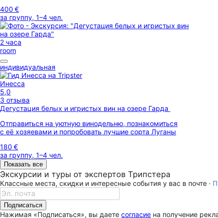
400 €
за группу, 1–4 чел.
2 часа
room
индивидуальная
Инесса
5,0
3 отзыва
Дегустация белых и игристых вин на озере Гарда
Отправиться на уютную винодельню, познакомиться
с её хозяевами и попробовать лучшие сорта Луганы
180 €
за группу, 1–4 чел.
Показать все
Экскурсии и туры от экспертов Трипстера
Классные места, скидки и интересные события у вас в почте ·
П
Подписаться
Нажимая «Подписаться», вы даете
согласие
на получение рекла