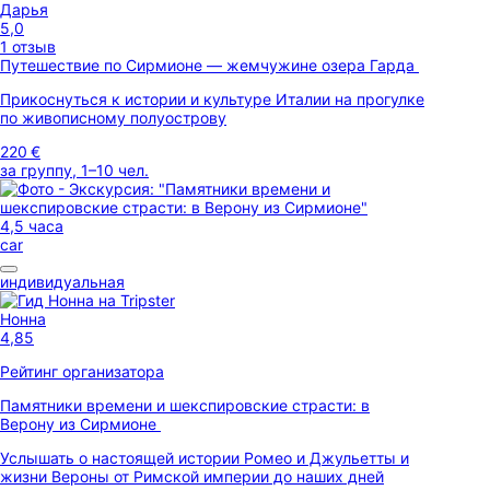
Дарья
5,0
1 отзыв
Путешествие по Сирмионе — жемчужине озера Гарда
Прикоснуться к истории и культуре Италии на прогулке
по живописному полуострову
220 €
за группу, 1–10 чел.
4,5 часа
car
индивидуальная
Нонна
4,85
Рейтинг организатора
Памятники времени и шекспировские страсти: в
Верону из Сирмионе
Услышать о настоящей истории Ромео и Джульетты и
жизни Вероны от Римской империи до наших дней