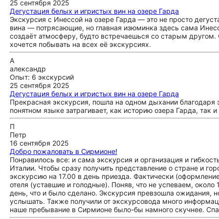
25 сентября 2025
Дегустация белых и игристых вин на озере Гарда
Экскурсия с Инессой на озере Гарда — это не просто дегус
вина — потрясающие, но главная изюминка здесь сама Инесса
создаёт атмосферу, будто встречаешься со старым другом. С
хочется побывать на всех её экскурсиях.
А
александр
Опыт: 6 экскурсий
25 сентября 2025
Дегустация белых и игристых вин на озере Гарда
Прекрасная экскурсия, пошла на одном дыхании благодаря 
понятном языке затрагивает, как историю озера Гарда, так 
П
Петр
16 сентября 2025
Добро пожаловать в Сирмионе!
Понравилось все: и сама экскурсия и организация и гибкост
Италии. Чтобы сразу получить представление о стране и гор
экскурсию на 17.00 в день приезда. Фактически (оформление
отеля (уставшие и голодные). Поняв, что не успеваем, окол
день, что и было сделано. Экскурсия превзошла ожидания, 
услышать. Также получили от экскурсовода много информации
наше пребывание в Сирмионе было-бы намного скучнее. Спа