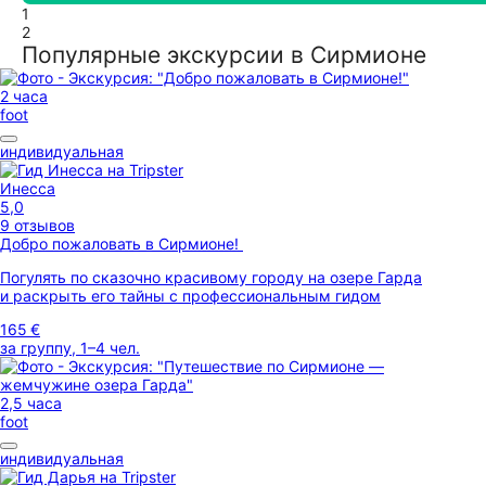
1
2
Популярные экскурсии в Сирмионе
2 часа
foot
индивидуальная
Инесса
5,0
9 отзывов
Добро пожаловать в Сирмионе!
Погулять по сказочно красивому городу на озере Гарда
и раскрыть его тайны с профессиональным гидом
165 €
за группу, 1–4 чел.
2,5 часа
foot
индивидуальная