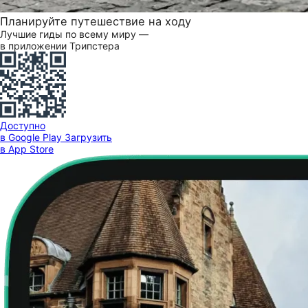
Планируйте путешествие на ходу
Лучшие гиды по всему миру —
в приложении Трипстера
Доступно
в Google Play
Загрузить
в App Store