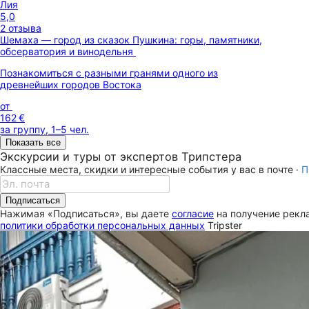
Лия
5,0
2 отзыва
Шемаха — город из сказок Пушкина: горы, памятники,
обсерватория и винодельня
Познакомиться с разными гранями одного из
древнейших городов Востока
от
162 €
за группу, 1–5 чел.
Показать все
Экскурсии и туры от экспертов Трипстера
Классные места, скидки и интересные события у вас в почте ·
П
Подписаться
Нажимая «Подписаться», вы даете
согласие
на получение рекла
политики обработки персональных данных
Tripster