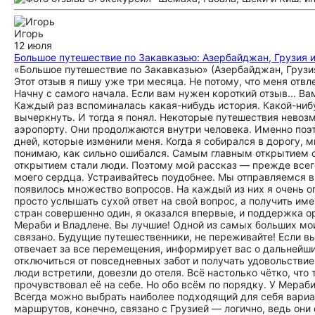
Игорь
12 июля
Большое путешествие по Закавказью: Азербайджан, Грузия 
«Большое путешествие по Закавказью» (Азербайджан, Грузия, Армения) Отзыв, как хорошее грузинское вино, должен быть выдержан. Этот отзыв я пишу уже три месяца. Не потому, что меня отвлекают другие дела, а потому, что боюсь что-то упустить и не рассказать вам. Начну с самого начала. Если вам нужен короткий отзыв... Вам не сюда. Честно. Я пытался написать его много раз. Не получилось. Каждый раз вспоминалась какая-нибудь история. Какой-нибудь разговор. Чья-то улыбка. Очередной момент, который невозможно было вычеркнуть. И тогда я понял. Некоторые путешествия невозможно описать несколькими абзацами. Потому что они заканчиваются не в аэропорту. Они продолжаются внутри человека. Именно поэтому вы держите в руках не отзыв. Вы держите историю. Историю десяти дней, которые изменили меня. Когда я собирался в дорогу, мне казалось, что главной целью будет увидеть три новые страны. Сегодня я понимаю, как сильно ошибался. Самым главным открытием стали не горы. Не монастыри. Не старые города. Самым главным открытием стали люди. Поэтому мой рассказ — прежде всего о людях. О тех, благодаря кому Закавказье навсегда останется частью моего сердца. Устраивайтесь поудобнее. Мы отправляемся в путешествие. Когда я забронировал тур и внёс предоплату, у меня появилось множество вопросов. На каждый из них я очень оперативно получал ответы. И это было очень тепло, потому что хотелось не просто услышать сухой ответ на свой вопрос, а получить именно совет. Ведь в таком формате, когда я отправляюсь сразу в несколько стран совершенно один, я оказался впервые, и поддержка организаторов была для меня очень важна. Я её получил. Спасибо большое Мераби и Владлене. Вы лучшие! Одной из самых больших моих переживалок были связь, логистика, встреча на месте и всё, что с этим связано. Будущие путешественники, не переживайте! Если вы попали к Мераби, Владлене и серому кардиналу Эдуарду, который отвечает за все перемещения, информирует вас о дальнейших шагах и заботится о вашем отдыхе удалённо, вам останется только отключиться от повседневных забот и получать удовольствие. Логистика потрясающая. Тебя отвезли на границу, другие прекрасные люди встретили, довезли до отеля. Всё настолько чётко, что ты вообще ни о чём не переживаешь. Это очень большая забота. Я прочувствовал её на себе. Но обо всём по порядку. У Мераби и его команды множество экскурсий, а также туров по Закавказью. Всегда можно выбрать наиболее подходящий для себя вариант. Разнообразие действительно огромное. Самое большое количество маршрутов, конечно, связано с Грузией — логично, ведь они сами из этой прекрасной страны. Но у Capital George можно выбрать туры не только по Сакартвело (Грузии), но и посетить Азербайджан и Армению. Тур, который я выбрал, называется «Большое путешествие по Закавказью» (Азербайджан, Грузия, Армения). Да! За десять дней увидеть три страны — это потрясающе! Изначально я должен был ехать как минимум ещё с одним человеком, а максимум нас должно было быть пятеро. Как же я счастлив, что в итоге поехал один. Потому что, когда ты один, можешь полностью сфокусироваться на происходящем, не отвлекаясь ни на что. А ещё именно тогда ты знакомишься с невероятными людьми. Именно так и произошло со мной. Скажу даже больше. Мы настолько сблизились, что создали свою группу, где сейчас пятнадцать человек. Мы переписываемся, отправляем фотографии, видео, вспоминаем, как нам было хорошо. Путешествие закончилось. А дружба продолжается. И как же здорово уже дома продолжать общаться с прекрасными людьми, заряжаться их энергией и благодарить Бога за то, что всё сложилось именно так. Я безумно счастлив. И даже представить не мог, что всё может получиться настолько круто. Перед поездкой я предполагал, что постоянно придётся решать какие-то организационные вопросы, особенно без интернета. Мне казалось, что придётся всё время переживать, не изменилось ли расписание, не пропустил ли какую-нибудь информацию. Но, к моему удивлению, этого не произошло ни разу. Все организационные моменты полностью взяли на себя. Каждый вечер, приезжая в отель, я уже знал программу следующего дня. Например, сообщение: «Завтра сбор в 9:00». Наш координатор Эдуард и гид Виктория заранее информировали нас обо всех деталях, неоднократно повторяли важную информацию, чтобы мы могли полностью расслабиться. Это создавало невероятное чувство спокойствия и защищённости. Оставалось только наслаждаться путешествием. А наслаждаться было чем. Благодарность людям: А те