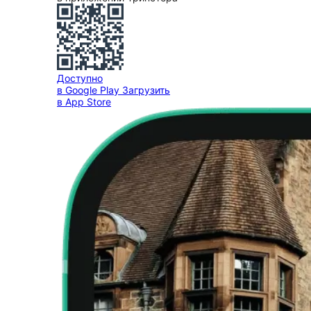
Доступно
в Google Play
Загрузить
в App Store