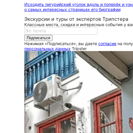
Исходить лигурийский уголок вдоль и поперёк и узн
о самых интересных страницах его биографии
Экскурсии и туры от экспертов Трипстера
Классные места, скидки и интересные события у вас
Подписаться
Нажимая «Подписаться», вы даете
согласие
на полу
персональных данных
Tripster