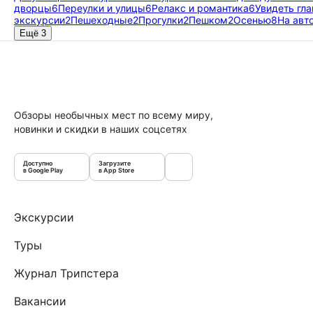
дворцы
6
Переулки и улицы
6
Релакс и романтика
6
Увидеть гла
экскурсии
2
Пешеходные
2
Прогулки
2
Пешком
2
Осенью
8
На авт
Ещё 3
Обзоры необычных мест по всему миру,
новинки и скидки в наших соцсетях
Доступно
Загрузите
в Google Play
в App Store
Экскурсии
Туры
Журнал Трипстера
Вакансии