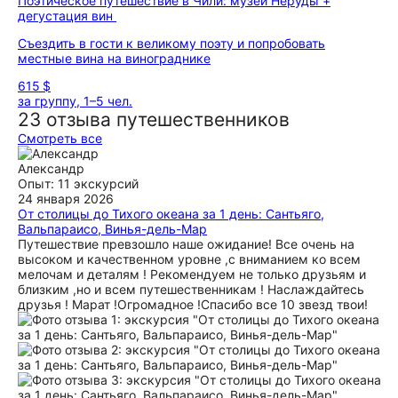
Поэтическое путешествие в Чили: музей Неруды +
дегустация вин
Съездить в гости к великому поэту и попробовать
местные вина на винограднике
615 $
за группу, 1–5 чел.
23 отзыва путешественников
Смотреть все
Александр
Опыт: 11 экскурсий
24 января 2026
От столицы до Тихого океана за 1 день: Сантьяго,
Вальпараисо, Винья-дель-Мар
Путешествие превзошло наше ожидание! Все очень на
высоком и качественном уровне ,с вниманием ко всем
мелочам и деталям ! Рекомендуем не только друзьям и
близким ,но и всем путешественникам ! Наслаждайтесь
друзья ! Марат !Огромадное !Спасибо все 10 звезд твои!