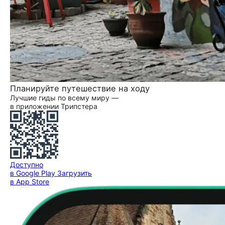
Планируйте путешествие на ходу
Лучшие гиды по всему миру —
в приложении Трипстера
Доступно
в Google Play
Загрузить
в App Store