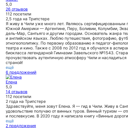
ещё
5,0
26 отзывов
112 посетили
2,5 года на Трипстере
Я живу в Чили уже много лет. Являюсь сертифицированным 
Южной Америки — Аргентине, Перу, Боливии, Колумбии, Эква
дель-Мар, Сантьяго и другим городам. Основатель жанра т
и английском языках. Люблю путешествия, фотографию, футб
этногеополитику. По первому образованию я педагог-филоло
театра и кино. Также с 2008 по 2012 год я обучался в аспи
биокласса легендарной Гимназии Завельского №1543. Стар
прочувствовать аутентичную атмосферу Чили и насладиться е
страной!
ещё
6 предложений
Елена
5,0
14 отзывов
112 посетили
2 года на Трипстере
Здравствуйте, меня зовут Елена. Я — гид в Чили. Живу в Сан
удовольствие получаю от винных туров. Винный туризм — отл
и послевкусие. В 2020 году я написала книгу «Винные дорог
ещё
2 предложения