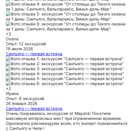
+3
Oxana
Опыт: 12 экскурсий
19 июля 2026
Сантьяго — первая встреча
Это было наше первое знакомство с Сантьяго, и благодаря
Марату оно получилось очень насыщенным и
запоминающимся, несмотря на дождливую погоду. Из-за
дождя день начался с посещения Музея доколумбового
искусства, где нас сопровождал сотрудник музея. Он
показал множество уникальных экспонатов и рассказал о
культуре древних народов Южной Америки. Особенно
+2
впечатлили мумии из пустыни Атакама и узелковое письмо
Ирина
инков кипу, которое использовалось вместо традиционной
Опыт: 6 экскурсий
письменности. Затем мы отправились на прогулку по
26 января 2026
историческому центру Сантьяго. Было очень интересно
Сантьяго — первая встреча
узнать не только об истории города, но и Чили в целом.
Очень понравилась экскурсия от Марата! Посетили
Марат прекрасный гид с глубокими знаниями истории и
максимум интересных мест при ограниченном времени.
широким кругозором. Особенно понравилось, что его
Однозначно рекомендуем всем, кто желает познакомиться
рассказы сопровождались старыми историческими
с Сантьяго и Чили !