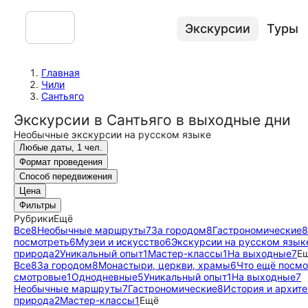
Экскурсии
Туры
Главная
Чили
Сантьяго
Экскурсии в Сантьяго в выходные дни
Необычные экскурсии на русском языке
Любые даты, 1 чел.
Формат проведения
Способ передвижения
Цена
Фильтры
Рубрики
Ещё
Все
8
Необычные маршруты
7
За городом
8
Гастрономические
8
посмотреть
6
Музеи и искусство
6
Экскурсии на русском язык
природа
2
Уникальный опыт
1
Мастер-классы
1
На выходные
7
Е
Все
8
За городом
8
Монастыри, церкви, храмы
6
Что ещё посмо
смотровые
1
Однодневные
5
Уникальный опыт
1
На выходные
7
Необычные маршруты
7
Гастрономические
8
История и архит
природа
2
Мастер-классы
1
Ещё