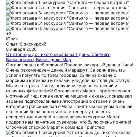
фотографиями города, благодаря которым можно было
увидеть, как менялся Сантьяго с течением времени. На
обед заехали в очень необычный морской ресторан-музей,
что стало отдельной интересной частью экскурсии.
Поскольку из-за дождя все парки были закрыты,
программа была оперативно скорректирована, и мы
поехали в ремесленную деревню Сан-Доминго, где можно
+2
было увидеть и приобрести красивые изделия ручной
Юлия
работы и оригинальные чилийские сувениры. Завершился
Опыт: 9 экскурсий
день на смотровой площадке Sky Costanera, откуда
8 января 2026
открываются потрясающие виды на вечерний Сантьяго.
От столицы до Тихого океана за 1 день: Сантьяго,
Нам повезло увидеть город на закате, это стало
Вальпараисо, Винья-дель-Мар
идеальным завершением экскурсии. Большое спасибо
Организовано всё отлично! Провели шикарный день в Чили!
Марату за отличную организацию, гибкость в
Очень рекомендуем данный маршрут! За один день мы
изменившихся погодных условиях и увлекательные
успели погулять по трем городам, были на океане с
рассказы. Экскурсия получилась очень содержательной,
морскими котиками и львами, увидели настоящую статую
разнообразной и оставила самые приятные впечатления.
Моаи с острова Пасхи, получили кучу впечатлений и
Смело рекомендуем всем, кто хочет по-настоящему
отличных фотографий! Организатор Марат - профессионал
познакомиться с Сантьяго и историей Чили!
и отличный гид, пока ехали на машине к океану, показывал
заранее подготовленные иллюстрации о стране и очень
ещё
интересно рассказывал о Чили Приятным бонусом в нашей
экскурсии была аэросъемка и теперь у нас есть
невероятные видео А в завершении экскурсии Марат
подарил нам памятные сувениры, что было очень приятно!
Огромное спасибо Марат и команде Трипстер!