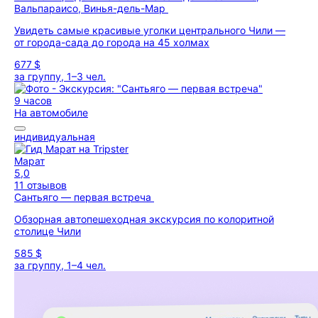
Вальпараисо, Винья-дель-Мар
Увидеть самые красивые уголки центрального Чили —
от города-сада до города на 45 холмах
677 $
за группу, 1–3 чел.
9 часов
На автомобиле
индивидуальная
Марат
5,0
11 отзывов
Сантьяго — первая встреча
Обзорная автопешеходная экскурсия по колоритной
столице Чили
585 $
за группу, 1–4 чел.