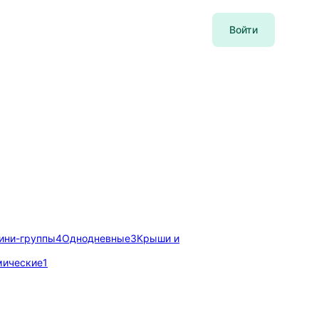
Войти
ини-группы
4
Однодневные
3
Крыши и
мические
1