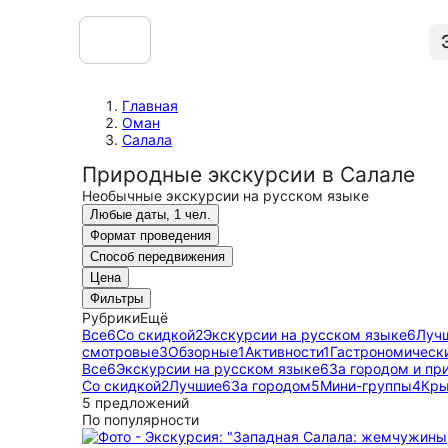
Главная
Оман
Салала
Природные экскурсии в Салале
Необычные экскурсии на русском языке
Любые даты, 1 чел.
Формат проведения
Способ передвижения
Цена
Фильтры
Рубрики
Ещё
Все
6
Со скидкой
2
Экскурсии на русском языке
6
Луч
смотровые
3
Обзорные
1
Активности
1
Гастрономическ
Все
6
Экскурсии на русском языке
6
За городом и пр
Со скидкой
2
Лучшие
6
За городом
5
Мини-группы
4
Кры
5 предложений
По популярности