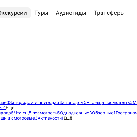
Экскурсии
Туры
Аудиогиды
Трансферы
шие
6
За городом и природа
5
За городом
5
Что ещё посмотреть
5
М
ие
1
Ещё
ирода
5
Что ещё посмотреть
5
Однодневные
3
Обзорные
1
Гастроно
ши и смотровые
3
Активности
1
Ещё