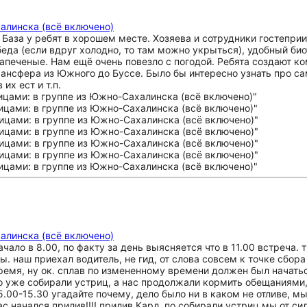
алинска (всё включено)
 База у ребят в хорошем месте. Хозяева и сотрудники гостепри
беда (если вдруг холодно, то там можно укрыться), удобный био
апеченые. Нам ещё очень повезло с погодой. Ребята создают ком
нсфера из Южного до Буссе. Было бы интересно узнать про сам
их ест и т.п.
алинска (всё включено)
ало в 8.00, по факту за день выясняется что в 11.00 встреча. ти
 наш приехал водитель, не гид, от слова совсем к точке сбора 
время, ну ок. сплав по измененному времени должен был начать
 уже собирали устриц, а нас продолжали кормить обещаниями, 
.00-15.30 угадайте почему, дело было ни в каком не отливе, мы
ас начался прилив!!!! прилив Карл. по собирали устриц мы от с