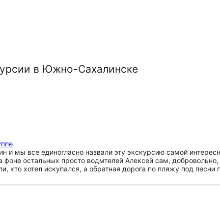
курсии в Южно-Сахалинске
уппе
н и мы все единогласно назвали эту экскурсию самой интересн
На фоне остальных просто водмтелей Алексей сам, добровольно,
ли, кто хотел искупался, а обратная дорога по пляжу под песни