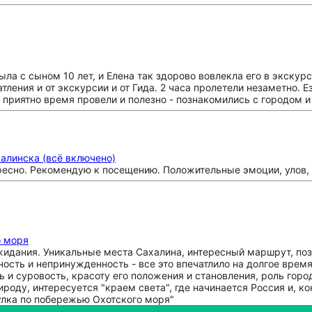
ыла с сыном 10 лет, и Елена так здорово вовлекла его в экскур
ления и от экскурсии и от Гида. 2 часа пролетели незаметно. 
приятно время провели и полезно - познакомились с городом и 
алинска (всё включено)
ересно. Рекомендую к посещению. Положительные эмоции, улов,
о моря
идания. Уникальные места Сахалина, интересный маршрут, поз
ость и непринужденность - все это впечатлило на долгое вре
ь и суровость, красоту его положения и становления, роль гор
роду, интересуется "краем света", где начинается Россия и, к