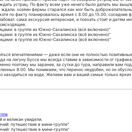
 ждать устриц. По факту всем уже нечего было делать мы вышл
и ждали. хозяин фермы старался как мог быть доброжелательны
хотя по факту планировалось время с 8.00 до 15.00. соседние 
абоват. сама экскурсия интересная, и поехать стоит и детям ин
роисходящее.
иться впечатлениями — даже если они не полностью позитивные
а на лагуну Буссе мы всегда ставим в зависимости от графика 
менно поэтому мы заранее, за сутки до тура, направили вам п
вленных 8:00. Мы понимаем, что перенос неудобен, но он обу
о находиться на воде. Желаем вам и вашей семье только ярких
уппе
й и великан увидели.