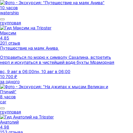
10 часов
watership
групповая
Максим
4,85
201 отзыв
Путешествие на маяк Анива
Отправиться по морю к символу Сахалина, встретить
нерп и искупаться в чистейшей воде бухты Мраморная
вс, 9 авг в 06:00
пн, 10 авг в 06:00
10 700 ₽
за одного
8 часов
car
групповая
Анатолий
4,98
153 отзыва