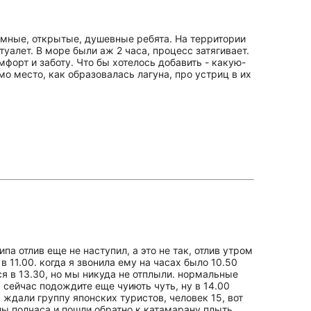
имные, открытые, душевные ребята. На территории
туалет. В море были аж 2 часа, процесс затягивает.
форт и заботу. Что бы хотелось добавить - какую-
о место, как образовалась лагуна, про устриц в их
па отлив еще не наступил, а это не так, отлив утром
в 11.00. когда я звонила ему на часах было 10.50
ся в 13.30, но мы никуда не отплыли. нормальные
сейчас подождите еще чуиють чуть, ну в 14.00
 ждали группу японских туристов, человек 15, вот
илы полчаса и пошли обратно к катамарану плыть