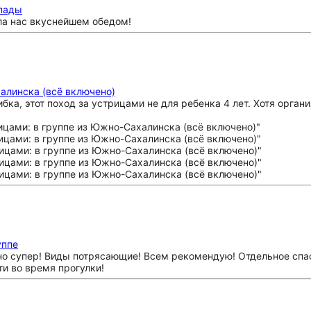
опады
ла нас вкуснейшем обедом!
алинска (всё включено)
ибка, этот поход за устрицами не для ребенка 4 лет. Хотя орган
уппе
ано супер! Виды потрясающие! Всем рекомендую! Отдельное спа
ти во время прогулки!