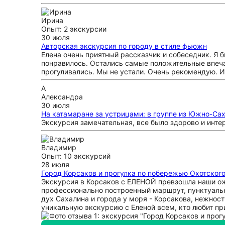
Ирина
Опыт: 2 экскурсии
30 июля
Авторская экскурсия по городу в стиле фьюжн
Елена очень приятный рассказчик и собеседник. Я б
понравилось. Остались самые положительные впечат
прогуливались. Мы не устали. Очень рекомендую. И 
А
Александра
30 июля
На катамаране за устрицами: в группе из Южно-Сах
Экскурсия замечательная, все было здорово и инт
Владимир
Опыт: 10 экскурсий
28 июля
Город Корсаков и прогулка по побережью Охотског
Экскурсия в Корсаков с ЕЛЕНОЙ превзошла наши ож
профессионально построенный маршрут, пунктуальн
дух Сахалина и города у моря - Корсакова, нежност
уникальную экскурсию с Еленой всем, кто любит при