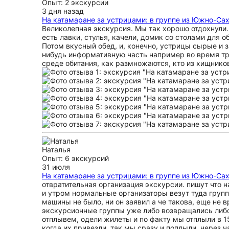
Опыт: 2 экскурсии
3 дня назад
На катамаране за устрицами: в группе из Южно-Сах
Великолепная экскурсия. Мы так хорошо отдохнули.
есть лавки, стулья, качели, домик со столами для о
Потом вкусный обед, и, конечно, устрицы сырые и з
нибудь информативную часть например во время тра
среде обитания, как размножаются, кто из хищников 
Наталья
Опыт: 6 экскурсий
31 июля
На катамаране за устрицами: в группе из Южно-Сах
отвратительная организация экскурсии. пишут что нач
и утром нормальные организаторы везут туда группы.
машины не было, ни он заявил а че такова, еще не 
экскурсионные группы уже либо возвращались либо
отплывем, одели жилеты и по факту мы отплыли в 15
когда их привезли, так мы сразу и поплыли. через ч