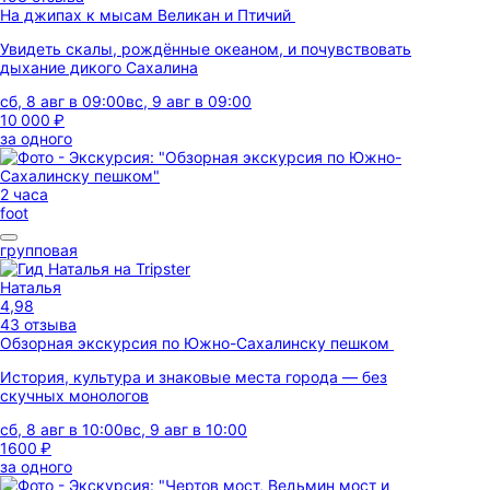
На джипах к мысам Великан и Птичий
Увидеть скалы, рождённые океаном, и почувствовать
дыхание дикого Сахалина
сб, 8 авг в 09:00
вс, 9 авг в 09:00
10 000 ₽
за одного
2 часа
foot
групповая
Наталья
4,98
43 отзыва
Обзорная экскурсия по Южно-Сахалинску пешком
История, культура и знаковые места города — без
скучных монологов
сб, 8 авг в 10:00
вс, 9 авг в 10:00
1600 ₽
за одного