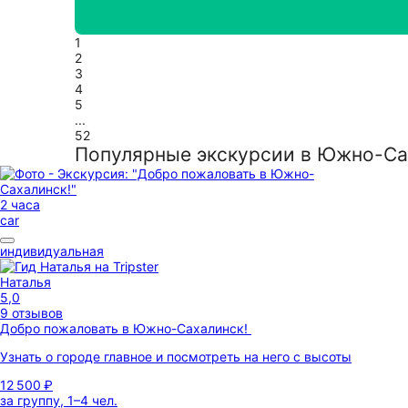
1
2
3
4
5
...
52
Популярные экскурсии в Южно-Са
2 часа
car
индивидуальная
Наталья
5,0
9 отзывов
Добро пожаловать в Южно-Сахалинск!
Узнать о городе главное и посмотреть на него с высоты
12 500 ₽
за группу, 1–4 чел.