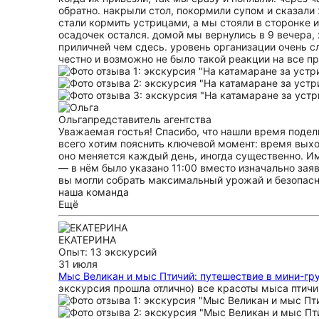
обратно. накрыли стол, покормили супом и сказали
стали кормить устрицами, а мы стояли в сторонке 
осадочек остался. домой мы вернулись в 9 вечера, 
приличней чем сдесь. уровень организации очень сл
честно и возможно не было такой реакции на все п
Ольга
представитель агентства
Уважаемая гостья! Спасибо, что нашли время подел
всего хотим пояснить ключевой момент: время выход
оно меняется каждый день, иногда существенно. И
— в нём было указано 11:00 вместо изначально зая
вы могли собрать максимальный урожай и безопасн
наша команда
Ещё
ЕКАТЕРИНА
Опыт: 13 экскурсий
31 июля
Мыс Великан и мыс Птичий: путешествие в мини-гр
экскурсия прошла отлично) все красоты мыса птичи