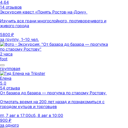
4,64
14 отзывов
Экскурсия-квест «Понять Ростов-на-Дону»
Изучить все грани многослойного, противоречивого и
живого города
5800 ₽
за группу, 1–10 чел.
2 часа
foot
групповая
Елена
5,0
54 отзыва
От базара до базара — прогулка по старому Ростову
Отмотать время на 200 лет назад и познакомиться с
городом купцов и торговцев
пт, 7 авг в 17:00
сб, 8 авг в 10:00
900 ₽
за одного