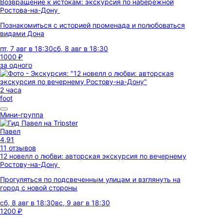
Возвращение к истокам: экскурсия по набережной
Ростова-на-Дону
Познакомиться с историей променада и полюбоваться
видами Дона
пт, 7 авг в 18:30
сб, 8 авг в 18:30
1000 ₽
за одного
2 часа
foot
Мини-группа
Павел
4,91
11 отзывов
12 новелл о любви: авторская экскурсия по вечернему
Ростову-на-Дону
Прогуляться по подсвеченным улицам и взглянуть на
город с новой стороны
сб, 8 авг в 18:30
вс, 9 авг в 18:30
1200 ₽