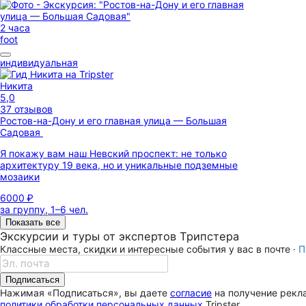
2 часа
foot
индивидуальная
Никита
5,0
37 отзывов
Ростов-на-Дону и его главная улица — Большая
Садовая
Я покажу вам наш Невский проспект: не только
архитектуру 19 века, но и уникальные подземные
мозаики
6000 ₽
за группу, 1–6 чел.
Показать все
Экскурсии и туры от экспертов Трипстера
Классные места, скидки и интересные события у вас в почте ·
П
Подписаться
Нажимая «Подписаться», вы даете
согласие
на получение рекла
политики обработки персональных данных
Tripster