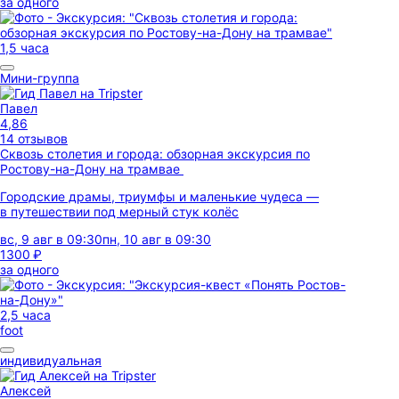
за одного
1,5 часа
Мини-группа
Павел
4,86
14 отзывов
Сквозь столетия и города: обзорная экскурсия по
Ростову-на-Дону на трамвае
Городские драмы, триумфы и маленькие чудеса —
в путешествии под мерный стук колёс
вс, 9 авг в 09:30
пн, 10 авг в 09:30
1300 ₽
за одного
2,5 часа
foot
индивидуальная
Алексей