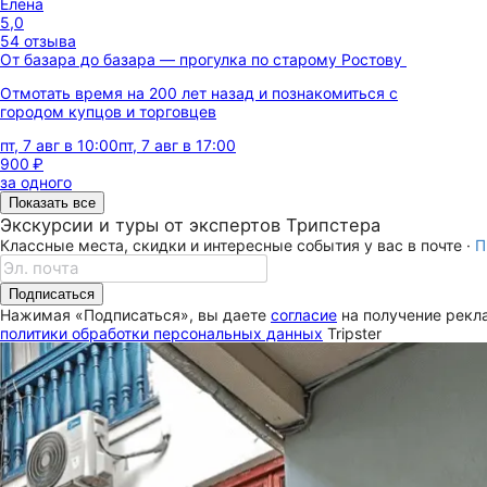
Елена
5,0
54 отзыва
От базара до базара — прогулка по старому Ростову
Отмотать время на 200 лет назад и познакомиться с
городом купцов и торговцев
пт, 7 авг в 10:00
пт, 7 авг в 17:00
900 ₽
за одного
Показать все
Экскурсии и туры от экспертов Трипстера
Классные места, скидки и интересные события у вас в почте ·
П
Подписаться
Нажимая «Подписаться», вы даете
согласие
на получение рекла
политики обработки персональных данных
Tripster