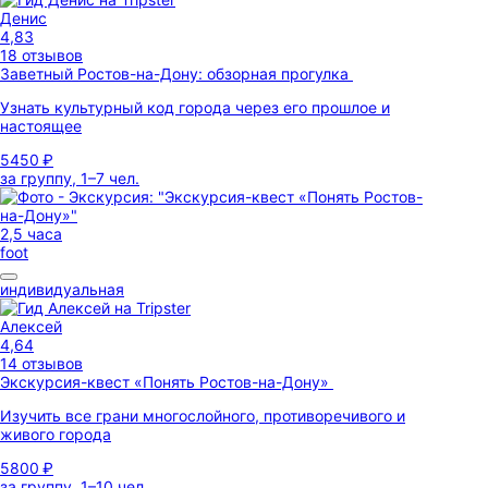
Денис
4,83
18 отзывов
Заветный Ростов-на-Дону: обзорная прогулка
Узнать культурный код города через его прошлое и
настоящее
5450 ₽
за группу, 1–7 чел.
2,5 часа
foot
индивидуальная
Алексей
4,64
14 отзывов
Экскурсия-квест «Понять Ростов-на-Дону»
Изучить все грани многослойного, противоречивого и
живого города
5800 ₽
за группу, 1–10 чел.