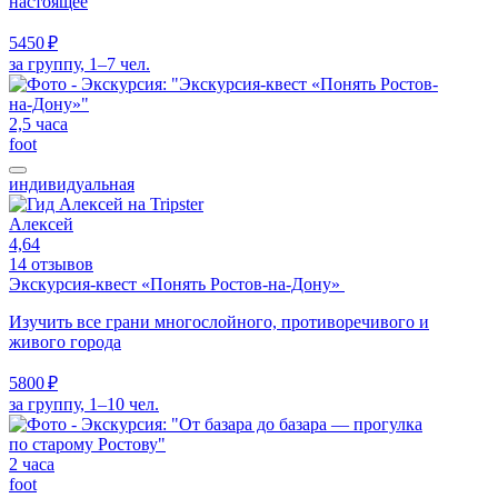
настоящее
5450 ₽
за группу, 1–7 чел.
2,5 часа
foot
индивидуальная
Алексей
4,64
14 отзывов
Экскурсия-квест «Понять Ростов-на-Дону»
Изучить все грани многослойного, противоречивого и
живого города
5800 ₽
за группу, 1–10 чел.
2 часа
foot