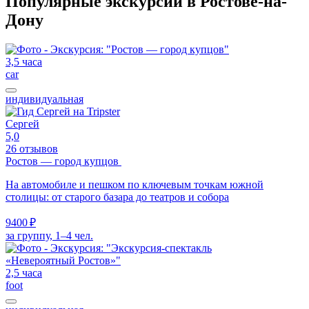
Популярные экскурсии в Ростове-на-
Дону
3,5 часа
car
индивидуальная
Сергей
5,0
26 отзывов
Ростов — город купцов
На автомобиле и пешком по ключевым точкам южной
столицы: от старого базара до театров и собора
9400 ₽
за группу, 1–4 чел.
2,5 часа
foot