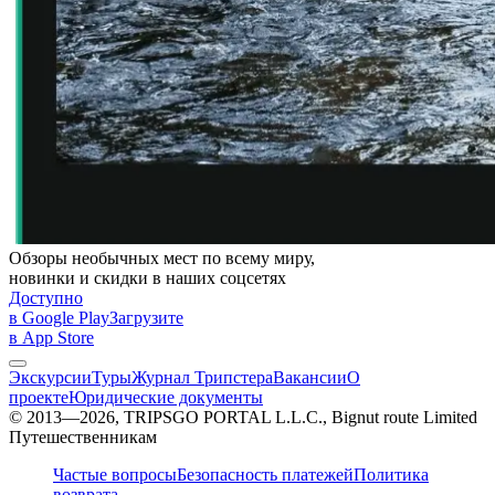
Обзоры необычных мест по всему миру,
новинки и скидки в наших соцсетях
Доступно
в Google Play
Загрузите
в App Store
Экскурсии
Туры
Журнал Трипстера
Вакансии
О
проекте
Юридические документы
© 2013—2026, TRIPSGO PORTAL L.L.C., Bignut route Limited
Путешественникам
Частые вопросы
Безопасность платежей
Политика
возврата