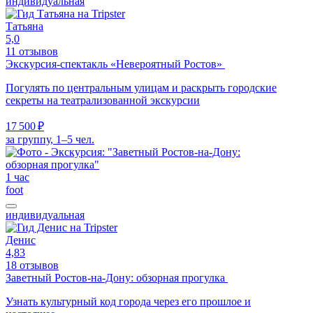
индивидуальная
Татьяна
5,0
11 отзывов
Экскурсия-спектакль «Невероятный Ростов»
Погулять по центральным улицам и раскрыть городские
секреты на театрализованной экскурсии
17 500 ₽
за группу, 1–5 чел.
1 час
foot
индивидуальная
Денис
4,83
18 отзывов
Заветный Ростов-на-Дону: обзорная прогулка
Узнать культурный код города через его прошлое и