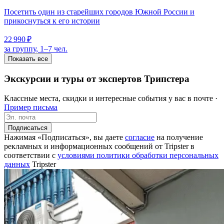
Посетить один из старейших городов Южной России и
прикоснуться к его истории
22 990 ₽
за группу, 1–7 чел.
Показать все
Экскурсии и туры от экспертов Трипстера
Классные места, скидки и интересные события у вас в почте ·
Пример письма
Подписаться
Нажимая «Подписаться», вы даете
согласие
на получение
рекламных и информационных сообщений от Tripster в
соответствии c
условиями политики обработки персональных
данных
Tripster