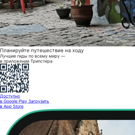
Планируйте путешествие на ходу
Лучшие гиды по всему миру —
в приложении Трипстера
Доступно
в Google Play
Загрузить
в App Store