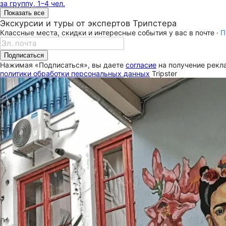
за группу, 1–4 чел.
Показать все
Экскурсии и туры от экспертов Трипстера
Классные места, скидки и интересные события у вас в почте ·
П
Подписаться
Нажимая «Подписаться», вы даете
согласие
на получение рекла
политики обработки персональных данных
Tripster