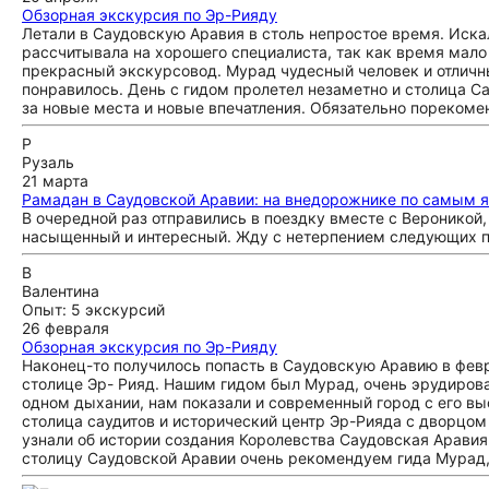
Обзорная экскурсия по Эр-Рияду
Летали в Саудовскую Аравия в столь непростое время. Искал
рассчитывала на хорошего специалиста, так как время мало
прекрасный экскурсовод. Мурад чудесный человек и отличный
понравилось. День с гидом пролетел незаметно и столица С
за новые места и новые впечатления. Обязательно пореком
Р
Рузаль
21 марта
Рамадан в Саудовской Аравии: на внедорожнике по самым 
В очередной раз отправились в поездку вместе с Вероникой
насыщенный и интересный. Жду с нетерпением следующих п
В
Валентина
Опыт: 5 экскурсий
26 февраля
Обзорная экскурсия по Эр-Рияду
Наконец-то получилось попасть в Саудовскую Аравию в февр
столице Эр- Рияд. Нашим гидом был Мурад, очень эрудиров
одном дыхании, нам показали и современный город с его в
столица саудитов и исторический центр Эр-Рияда с дворцом
узнали об истории создания Королевства Саудовская Арави
столицу Саудовской Аравии очень рекомендуем гида Мурад,