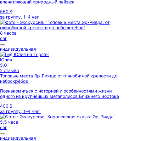
впечатляющий природный пейзаж
550 $
за группу, 1–4 чел.
8 часов
car
индивидуальная
Юлия
5,0
2 отзыва
Топовые места Эр-Рияда: от глинобитной крепости до
небоскрёбов
Познакомиться с историей и особенностями жизни
одного из крупнейших мегаполисов Ближнего Востока
400 $
за группу, 1–4 чел.
5,5 часа
car
индивидуальная