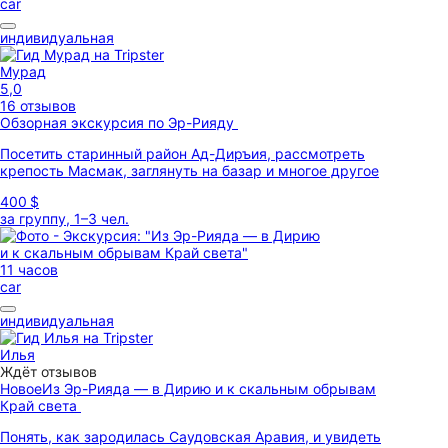
car
индивидуальная
Мурад
5,0
16 отзывов
Обзорная экскурсия по Эр-Рияду
Посетить старинный район Ад-Диръия, рассмотреть
крепость Масмак, заглянуть на базар и многое другое
400 $
за группу, 1–3 чел.
11 часов
car
индивидуальная
Илья
Ждёт отзывов
Новое
Из Эр-Рияда — в Дирию и к скальным обрывам
Край света
Понять, как зародилась Саудовская Аравия, и увидеть