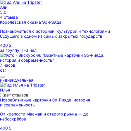
Али
5,0
4 отзыва
Королевская сказка Эр-Рияда
Познакомиться с историей, культурой и технологиями
будущего в одном из самых закрытых государств
400 $
за группу, 1–3 чел.
7 часов
car
индивидуальная
Илья
Ждёт отзывов
Новое
Визитные карточки Эр-Рияда: история
и современность
От крепости Масмак и старого рынка — до
небоскрёбов
400 $