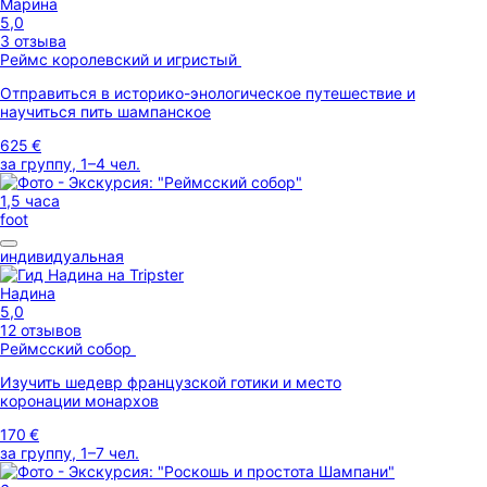
Марина
5,0
3 отзыва
Реймс королевский и игристый
Отправиться в историко-энологическое путешествие и
научиться пить шампанское
625 €
за группу, 1–4 чел.
1,5 часа
foot
индивидуальная
Надина
5,0
12 отзывов
Реймсский собор
Изучить шедевр французской готики и место
коронации монархов
170 €
за группу, 1–7 чел.