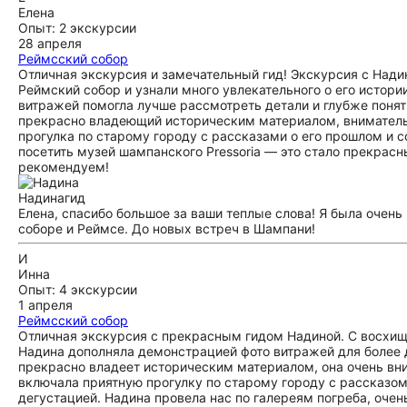
Елена
Опыт: 2 экскурсии
28 апреля
Реймсский собор
Отличная экскурсия и замечательный гид! Экскурсия с Над
Реймский собор и узнали много увлекательного о его истор
витражей помогла лучше рассмотреть детали и глубже поня
прекрасно владеющий историческим материалом, внимательн
прогулка по старому городу с рассказами о его прошлом и 
посетить музей шампанского Pressoria — это стало прекра
рекомендуем!
Надина
гид
Елена, спасибо большое за ваши теплые слова! Я была очень
соборе и Реймсе. До новых встреч в Шампани!
И
Инна
Опыт: 4 экскурсии
1 апреля
Реймсский собор
Отличная экскурсия с прекрасным гидом Надиной. С восхищ
Надина дополняла демонстрацией фото витражей для более д
прекрасно владеет историческим материалом, она очень вн
включала приятную прогулку по старому городу с рассказом
дегустацией. Надина провела нас по галереям погреба, очен