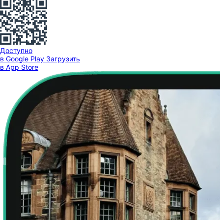
Доступно
в Google Play
Загрузить
в App Store