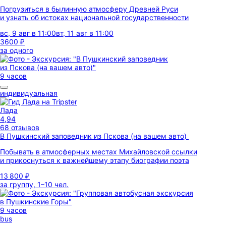
Погрузиться в былинную атмосферу Древней Руси
и узнать об истоках национальной государственности
вс, 9 авг в 11:00
вт, 11 авг в 11:00
3600 ₽
за одного
9 часов
индивидуальная
Лада
4,94
68 отзывов
В Пушкинский заповедник из Пскова (на вашем авто)
Побывать в атмосферных местах Михайловской ссылки
и прикоснуться к важнейшему этапу биографии поэта
13 800 ₽
за группу, 1–10 чел.
9 часов
bus