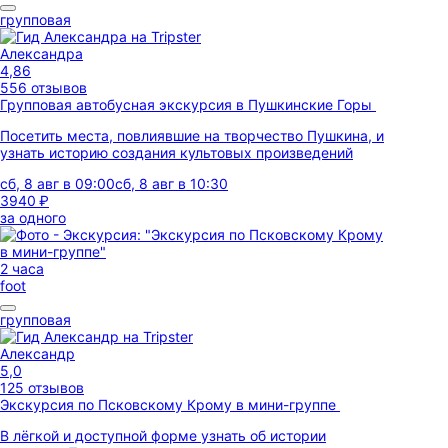
групповая
Александра
4,86
556 отзывов
Групповая автобусная экскурсия в Пушкинские Горы
Посетить места, повлиявшие на творчество Пушкина, и
узнать историю создания культовых произведений
сб, 8 авг в 09:00
сб, 8 авг в 10:30
3940 ₽
за одного
2 часа
foot
групповая
Александр
5,0
125 отзывов
Экскурсия по Псковскому Крому в мини-группе
В лёгкой и доступной форме узнать об истории