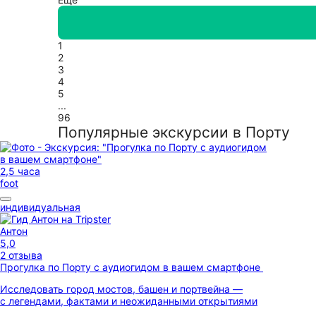
прекрасных гастрономических и винных открытий!
1
2
3
4
5
...
96
Популярные экскурсии в Порту
2,5 часа
foot
индивидуальная
Антон
5,0
2 отзыва
Прогулка по Порту с аудиогидом в вашем смартфоне
Исследовать город мостов, башен и портвейна —
с легендами, фактами и неожиданными открытиями