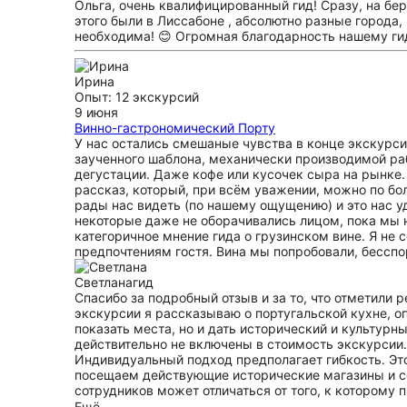
Ольга, очень квалифицированный гид! Сразу, на бер
этого были в Лиссабоне , абсолютно разные города, 
необходима! 😊 Огромная благодарность нашему ги
Ирина
Опыт: 12 экскурсий
9 июня
Винно-гастрономический Порту
У нас остались смешаные чувства в конце экскурс
заученного шаблона, механически производимой раб
дегустации. Даже кофе или кусочек сыра на рынке.
рассказ, который, при всём уважении, можно по бо
рады нас видеть (по нашему ощущению) и это нас у
некоторые даже не оборачивались лицом, пока мы н
категоричное мнение гида о грузинском вине. Я не с
предпочтениям гостя. Вина мы попробовали, бессп
Светлана
гид
Спасибо за подробный отзыв и за то, что отметили
экскурсии я рассказываю о португальской кухне, о
показать места, но и дать исторический и культурн
действительно не включены в стоимость экскурсии.
Индивидуальный подход предполагает гибкость. Эт
посещаем действующие исторические магазины и се
сотрудников может отличаться от того, к которому 
важно, чтобы гости чувствовали себя комфортно не
Ещё