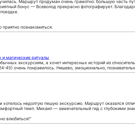
училась. Маршрут продуман очень грамотно: большую часть пут
риятный бонус — Всеволод прекрасно фотографирует. Благодар
 поездке.
о приятно познакомиться.
ы и магические ритуалы
 обычных экскурсиям, а хочет интересных историй из относител
24-45) очень понравилось. Нишево, эмоционально, познавательн
 и хотелось недолгую пешую экскурсию. Маршрут оказался отл
омфортный темп. Михаил — замечательный гид с глубокими зна