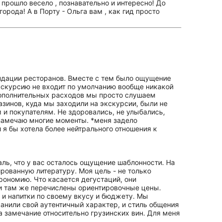
 прошло весело , познавательно и интересно! До
орода! А в Порту - Ольга вам , как гид просто
ндации ресторанов. Вместе с тем было ощущение
экскурсию не входит по умолчанию вообще никакой
 дополнительных расходов мы просто слушаем
азинов, куда мы заходили на экскурсии, были не
 и покупателям. Не здоровались, не улыбались,
 замечаю многие моменты. *меня задело
и я бы хотела более нейтрального отношения к
аль, что у вас осталось ощущение шаблонности. На
рованную литературу. Моя цель - не только
трономию. Что касается дегустаций, они
 и там же перечислены ориентировочные цены.
и напитки по своему вкусу и бюджету. Мы
анили свой аутентичный характер, и стиль общения
а замечание относительно грузинских вин. Для меня
мментарий. Благодарю за визит и желаю вам