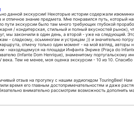
е
но данной экскурсии! Некоторые истории содержали изюминки
 и отличное знание предмета. Мне понравился путь, который н
 по пути экскурсии было там много требующих глубокой прорабо
карня / кондитерская, стильный и полный вкусностей рынок), ч
, мы закончили в один день, а второй - уже на следующий. Эт
ам - сладкому, осьминогам и устрицам ;)) и значительно погру
аршрута, отмечу только один момент - на мой взгляд, авторы 
ии - находящемуся на площади Инфанта Энрике (Praça do Infant
ателю (Infante Dom Henrique), знаменитому португальскому ин
века. Тем не менее, моя оценка экскурсии - 10 из 10. Спасибо
мчивый отзыв на прогулку с нашим аудиогидом TouringBee! Нам 
елили время его главным достопримечательностям и даже растя
бязательно внимательно рассмотрим возможность дополнить м