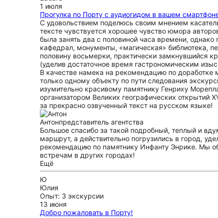
1 июля
Прогулка по Порту с аудиогидом в вашем смартфон
С удовольствием поделюсь своим мнением касатель
тексте чувствуется хорошее чувство юмора авторов
была занять два с половиной часа времени, однако
кафедрал, монументы, «магическая» библиотека, пе
половину восьмерки, практически замкнувшийся круг
(уделив достаточное время гастрономическим изыск
В качестве намека на рекомендацию по доработке м
только одному объекту по пути следования экскурс
изумительно красивому памятнику Генриху Мореплав
организатором Великих географических открытий XV 
за прекрасно озвученный текст на русском языке!
Антон
представитель агентства
Большое спасибо за такой подробный, теплый и вду
маршрут, а действительно погрузились в город, уд
рекомендацию по памятнику Инфанту Энрике. Мы о
встречам в других городах!
Ещё
Ю
Юлия
Опыт: 3 экскурсии
13 июня
Добро пожаловать в Порту!