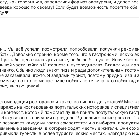
егу, как говориться, определили формат экскурсии, и далее все
везде хорошо по своему! Если будет возможность посетите оба г
ду❤️
ии… Мы всё успели, посмотрели, попробовали, получили рекоме
оты. Довольно странно, кроме того, что в гастрономическую 
 Пусть бы цена была чуть выше, но было бы лучше. Иначе без
льшей части найти в Интернете и путеводителях. Владельцы маг
дивило. Обычно люди знают гида и рады дополнительным гостям
е заказывали что-то. Я заядлый турист, поэтому придирчива и
омелье, но это не мешает мне любить не те вина, что любит гид 
орно, выдающиеся!
 рекомендации ресторанов и качество винных дегустаций! Мне ж
пираясь на исследования португальских историков и специализи
ый контекст, который помогает лучше понять португальскую гас
 Это указано в описании в разделе "Дополнительные расходы",
о позволяет каждому гостю самостоятельно выбирать продукты 
мейные заведения, в которые ходят местные жители. Они сохр
привыкли туристы в более туристических местах. Благодарю и з
зависимо от винных предпочтений, и я обязательно учту ваш ко