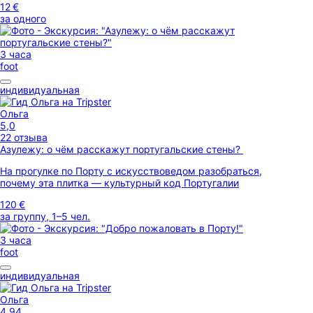
12 €
за одного
3 часа
foot
индивидуальная
Ольга
5,0
22 отзыва
Азулежу: о чём расскажут португальские стены?
На прогулке по Порту с искусствоведом разобраться,
почему эта плитка — культурный код Португалии
120 €
за группу, 1–5 чел.
3 часа
foot
индивидуальная
Ольга
4,94