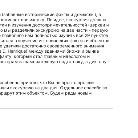
 (забавные исторические факты и домыслы), в
апоминает восьмерку. По идее, экскурсия должна
тки и изучения достопримечательностей (церкви и
то мы разделили экскурсию на две части - первую
о позволило нам полностью изучить все 29 пунктов
зиться в изучение исторических фактов и объектов!
не уделили достаточно своевременного внимания
e D. Henrique) между зданиями биржи и рынка
фанту, который стал главным идеологом и
 авторам за замечательную подготовку, а диктору -
особенно приятно, что Вы не просто прошли
нули экскурсию на два дня. Отдельное спасибо за
аршрут этим объектом. Будем рады новым