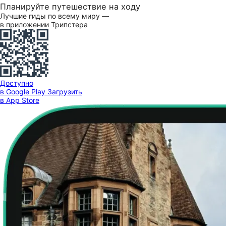
Планируйте путешествие на ходу
Лучшие гиды по всему миру —
в приложении Трипстера
Доступно
в Google Play
Загрузить
в App Store