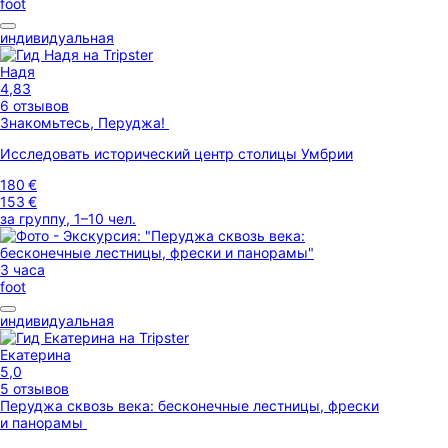
foot
индивидуальная
Надя
4,83
6 отзывов
Знакомьтесь, Перуджа!
Исследовать исторический центр столицы Умбрии
180 €
153 €
за группу, 1–10 чел.
3 часа
foot
индивидуальная
Екатерина
5,0
5 отзывов
Перуджа сквозь века: бесконечные лестницы, фрески
и панорамы