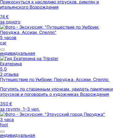
Прикоснуться к наследию этрусков, римлян и
итальянского Возрождения
74 €
за одного
5 часов
car
индивидуальная
Екатерина
5,0
2 отзыва
Путешествие по Умбрии: Перуджа, Ассизи, Спелло
Погулять по старинным улочкам, увидеть памятники
этрусков и поговорить о художниках Возрождения
350 €
за группу, 1–3 чел.
3 часа
foot
индивидуальная