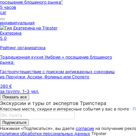
5 часов
car
индивидуальная
Екатерина
5,0
Рейтинг организатора
Традиционная кухня Умбрии + посещение блошиного
рынка
Гастропутешествие с поиском антикварных сокровищ
из Перуджи, Ассизи, Фолиньо или Сполето
380 €
за группу, 1–3 чел.
Показать все
Экскурсии и туры от экспертов Трипстера
Классные места, скидки и интересные события у вас в почте ·
П
Подписаться
Нажимая «Подписаться», вы даете
согласие
на получение рекла
политики обработки персональных данных
Tripster