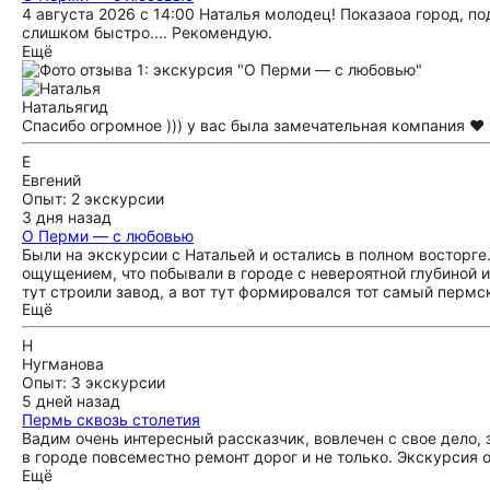
4 августа 2026 с 14:00 Наталья молодец! Показаоа город, п
экспозицию,очень сильное впечатление она производит.Как с
слишком быстро.... Рекомендую.
Ещё
Наталья
гид
Спасибо огромное ))) у вас была замечательная компания ❤️
Е
Евгений
Опыт: 2 экскурсии
3 дня назад
О Перми — с любовью
Были на экскурсии с Натальей и остались в полном восторге.
ощущением, что побывали в городе с невероятной глубиной и
тут строили завод, а вот тут формировался тот самый пермс
Ещё
кругом - и при этом ни на секунду не скучно. Наталья расс
народа - от древних обрядов и промыслов до того, как скла
Н
признаться, знали о коми-пермяках совсем мало, а теперь х
Нугманова
который всегда на вес золота: Наталья подсказала пару мест
Опыт: 3 экскурсии
Спасибо огромное, Наталья! Если будете в Перми - берите э
5 дней назад
Пермь сквозь столетия
Вадим очень интересный рассказчик, вовлечен с свое дело,
в городе повсеместно ремонт дорог и не только. Экскурсия 
Ещё