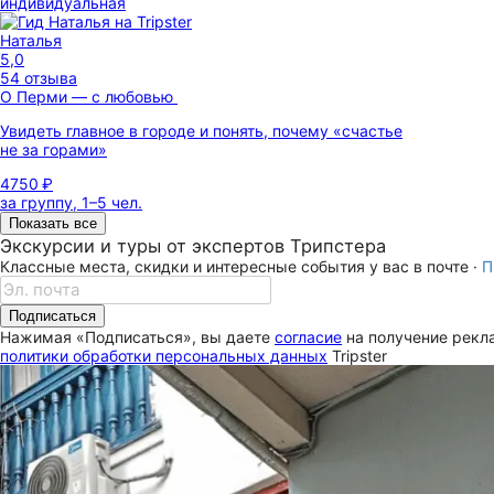
индивидуальная
Наталья
5,0
54 отзыва
О Перми — с любовью
Увидеть главное в городе и понять, почему «счастье
не за горами»
4750 ₽
за группу, 1–5 чел.
Показать все
Экскурсии и туры от экспертов Трипстера
Классные места, скидки и интересные события у вас в почте ·
П
Подписаться
Нажимая «Подписаться», вы даете
согласие
на получение рекла
политики обработки персональных данных
Tripster