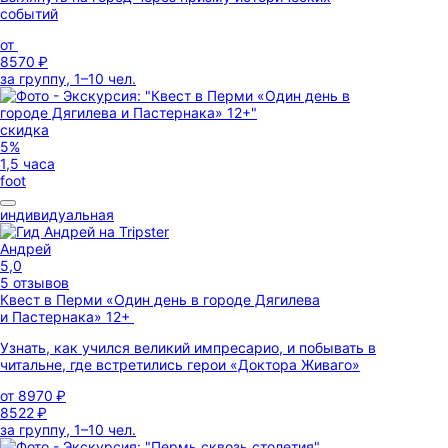
событий
от
8570 ₽
за группу, 1–10 чел.
скидка
5%
1,5 часа
foot
индивидуальная
Андрей
5,0
5 отзывов
Квест в Перми «Один день в городе Дягилева
и Пастернака» 12+
Узнать, как учился великий импресарио, и побывать в
читальне, где встретились герои «Доктора Живаго»
от
8970 ₽
8522 ₽
за группу, 1–10 чел.