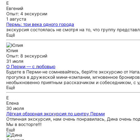
Е
Евгений
Опыт: 4 экскурсии
1 августа
Пермь: три века одного города
экскурсия состоялась не смотря на то, что группу представл
Ещё
Юлия
Опыт: 8 экскурсий
31 июля
О Перми — с любовью
Будете в Перми-не сомневайтесь, берИте экскурсию от Ната
прогулка в дружеской мини-компании, мгновенное бронирова
необыкновенно приятным рассказчиком и собеседником, с уд
Ещё
и увидеть в городе. Её любовь к родному краю покорила на
возможно,зимой,в горнолыжный сезон.
Е
Елена
30 июля
Лёгкая обзорная экскурсия по центру Перми
Отличная экскурсия, нам очень понравилась, Дина очень по
Мы в восторге!!!
Ещё