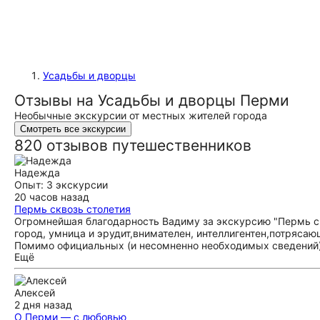
Усадьбы и дворцы
Отзывы на Усадьбы и дворцы Перми
Необычные экскурсии от местных жителей города
Смотреть все экскурсии
820 отзывов путешественников
Надежда
Опыт: 3 экскурсии
20 часов назад
Пермь сквозь столетия
Огромнейшая благодарность Вадиму за экскурсию "Пермь ск
город, умница и эрудит,внимателен, интеллигентен,потрясаю
Помимо официальных (и несомненно необходимых сведений)
Ещё
и истории России,которые не известны рядовому обывателю (
не укладываются в голове!Настолько они невероятны и...г
КАТЕГОРИЧЕСКИ РЕКОМЕНДУЮ К ПРОСМОТРУ И ПРОСЛУШИВАНИ
Алексей
замечательным гидам,хочется продолжать знакомство,самост
2 дня назад
Отдельная благодарность Вадиму за рекомендацию посетить
О Перми — с любовью
Не самый большой зал в Пермской галерее,но я там "зависл