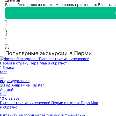
Дина
гид
Елена, благодарю за отзыв! Мне очень приятно, что Вы оста
1
2
3
4
5
...
82
Популярные экскурсии в Перми
1,5 часа
foot
индивидуальная
Андрей
5,0
10 отзывов
Путешествие из купеческой Перми в страну Пера Маа
и обратно
Взглянуть на город через призму исторических