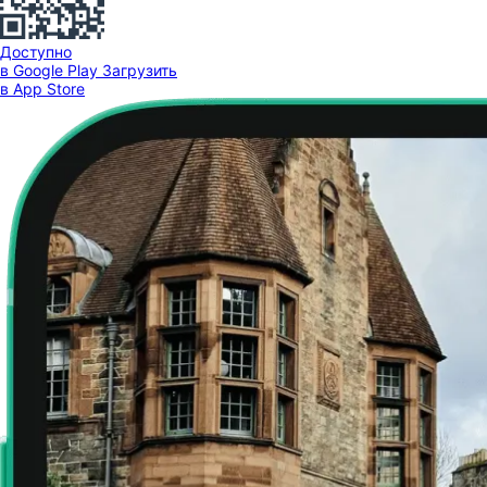
Доступно
в Google Play
Загрузить
в App Store