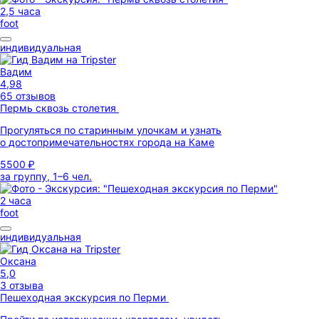
2,5 часа
foot
индивидуальная
Вадим
4,98
65 отзывов
Пермь сквозь столетия
Прогуляться по старинным улочкам и узнать
о достопримечательностях города на Каме
5500 ₽
за группу, 1–6 чел.
2 часа
foot
индивидуальная
Оксана
5,0
3 отзыва
Пешеходная экскурсия по Перми