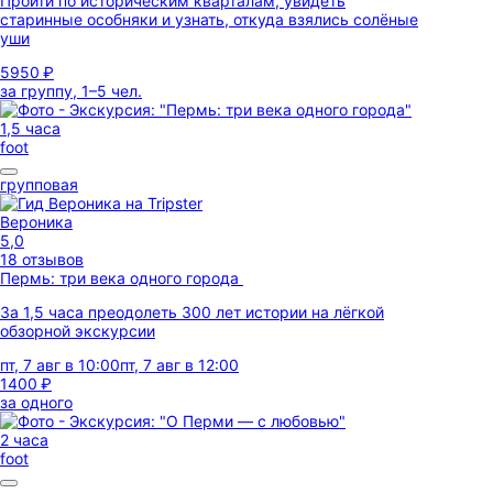
Пройти по историческим кварталам, увидеть
старинные особняки и узнать, откуда взялись солёные
уши
5950 ₽
за группу, 1–5 чел.
1,5 часа
foot
групповая
Вероника
5,0
18 отзывов
Пермь: три века одного города
За 1,5 часа преодолеть 300 лет истории на лёгкой
обзорной экскурсии
пт, 7 авг в 10:00
пт, 7 авг в 12:00
1400 ₽
за одного
2 часа
foot