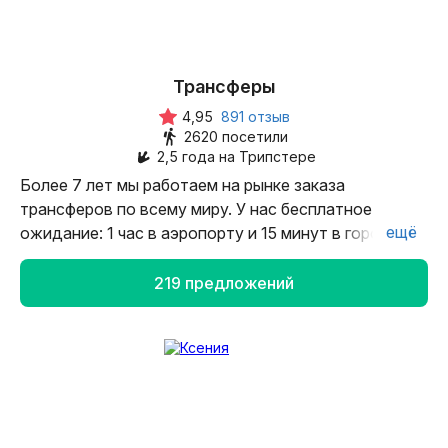
интересных сторон, влюбить в него раз
и навсегда и, конечно, сделать ваш отдых
максимально комфортным. До встречи!
Трансферы
4,95
891 отзыв
2620 посетили
2,5 года на Трипстере
Более 7 лет мы работаем на рынке заказа
трансферов по всему миру. У нас бесплатное
ещё
ожидание: 1 час в аэропорту и 15 минут в городе.
Профессиональные водители, чистые и комфортные
автомобили. Трансфер заказывается заранее, вам
219 предложений
не нужно переживать за вашу поездку.
Профессиональная поддержка 24/7.