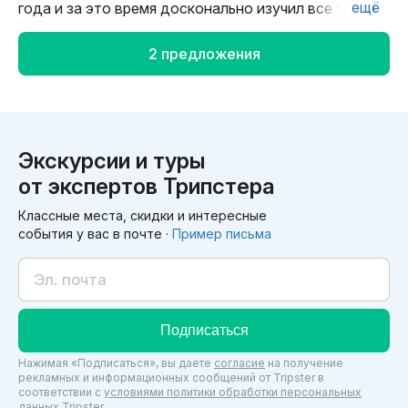
ещё
года и за это время досконально изучил все уголки
острова.
2 предложения
Предоставляю полное сопровождение и помощь с
логистикой, чтобы ваше путешествие было
максимально расслабленным и безопасным.
Экскурсии и туры
Моя цель — сделать ваше знакомство с Сицилией
от экспертов Трипстера
глубоким и запоминающимся. Мне нравится
обеспечивать гостям чувство уверенности, а также
Классные места, скидки и интересные
делиться своей любовью к этому удивительному
события у вас в почте ·
Пример письма
острову и его культуре.
Свяжитесь со мной, чтобы обсудить ваш маршрут!
Подписаться
Нажимая «Подписаться», вы даете
согласие
на получение
рекламных и информационных сообщений от Tripster в
соответствии c
условиями политики обработки персональных
данных
Tripster