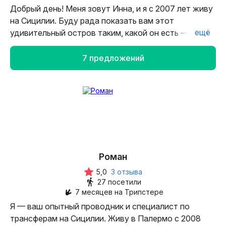
Добрый день! Меня зовут Инна, и я с 2007 лет живу
на Сицилии. Буду рада показать вам этот
ещё
удивительный остров таким, какой он есть — с его
историей, культурой, легендами и воспоминаниями.
Считаю, что работа гида — это призвание,
7 предложений
и я с любовью, открытостью и ответственностью
отношусь к этой профессии. Я очень рада
соотечественникам, ведь нам всегда есть о чем
вместе посмеяться.
Роман
5,0
3 отзыва
27 посетили
7 месяцев на Трипстере
Я — ваш опытный проводник и специалист по
трансферам на Сицилии. Живу в Палермо с 2008