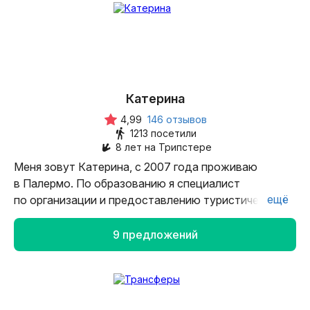
Катерина
4,99
146 отзывов
1213 посетили
8 лет на Трипстере
Меня зовут Катерина, с 2007 года проживаю
в Палермо. По образованию я специалист
ещё
по организации и предоставлению туристических
услуг, являюсь лицензированным гидом Италии.
С 2013 года я занимаюсь своим любимым делом:
9 предложений
рассказываю путешественникам об истории этого
чудесного острова, его традициях и культуре.
Сицилия для меня давно стала родной, поэтому
я постараюсь открыть для вас этот остров с самых