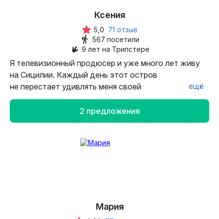
Ксения
5,0
71 отзыв
567 посетили
9 лет на Трипстере
Я телевизионный продюсер и уже много лет живу
на Сицилии. Каждый день этот остров
ещё
не перестает удивлять меня своей
многогранностью! С удовольствием расскажу вам
о невероятной истории Сицилии, о местной кухне
2 предложения
и о том, где ее лучше попробовать. О красивых
пляжах и живописных местечках, а также самих
жителях острова — загадочных финикийцах,
нормандских королях, богатых аристократах,
коварных мафиози и отважных прокурорах,
которые их не боятся!
Мария