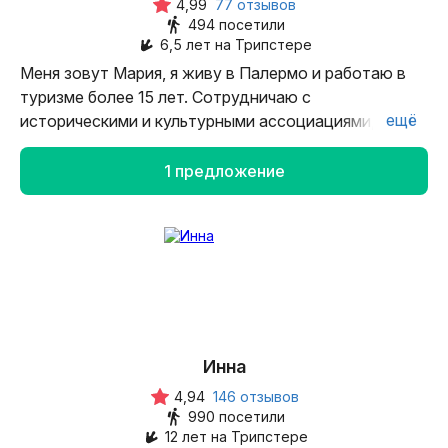
4,99
77 отзывов
494 посетили
6,5 лет на Трипстере
Меня зовут Мария, я живу в Палермо и работаю в
туризме более 15 лет. Сотрудничаю с
ещё
историческими и культурными ассоциациями, пишу
статьи про город и остров и знакомлю с Сицилией
путешественников как гид-переводчик. Мне
1 предложение
нравится показывать не только знаковые, но и
необычные места, которые не включены в
классические экскурсии и о которых даже сами
жители города никогда не слышали. Моя цель —
познакомить путешественников с богатейшей
историей Сицилии и передать знания и любовь
всем, кто первый раз приезжает на остров или
возвращается с желанием узнать о нем больше!
Инна
4,94
146 отзывов
990 посетили
12 лет на Трипстере