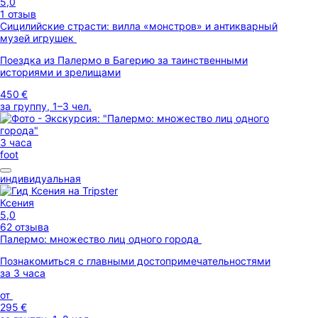
5,0
1 отзыв
Сицилийские страсти: вилла «монстров» и антикварный
музей игрушек
Поездка из Палермо в Багерию за таинственными
историями и зрелищами
450 €
за группу, 1–3 чел.
3 часа
foot
индивидуальная
Ксения
5,0
62 отзыва
Палермо: множество лиц одного города
Познакомиться с главными достопримечательностями
за 3 часа
от
295 €