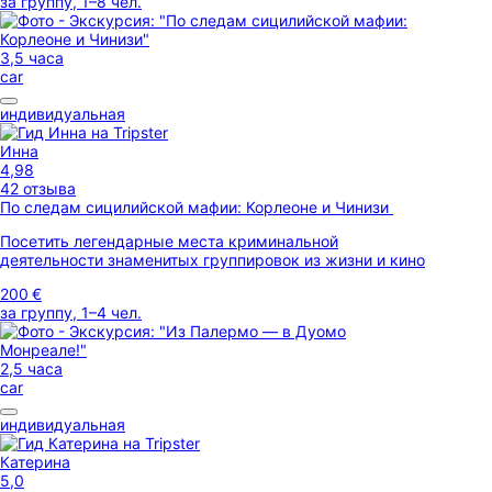
за группу, 1–8 чел.
3,5 часа
car
индивидуальная
Инна
4,98
42 отзыва
По следам сицилийской мафии: Корлеоне и Чинизи
Посетить легендарные места криминальной
деятельности знаменитых группировок из жизни и кино
200 €
за группу, 1–4 чел.
2,5 часа
car
индивидуальная
Катерина
5,0