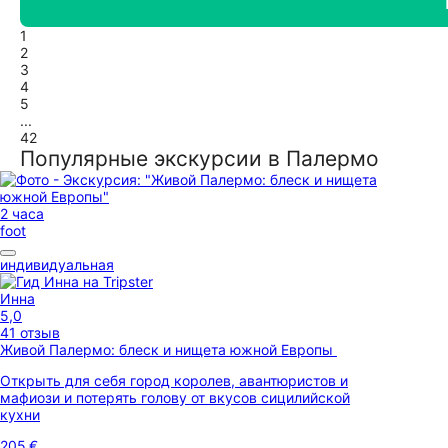
1
2
3
4
5
...
42
Популярные экскурсии в Палермо
2 часа
foot
индивидуальная
Инна
5,0
41 отзыв
Живой Палермо: блеск и нищета южной Европы
Открыть для себя город королев, авантюристов и
мафиози и потерять голову от вкусов сицилийской
кухни
205 €