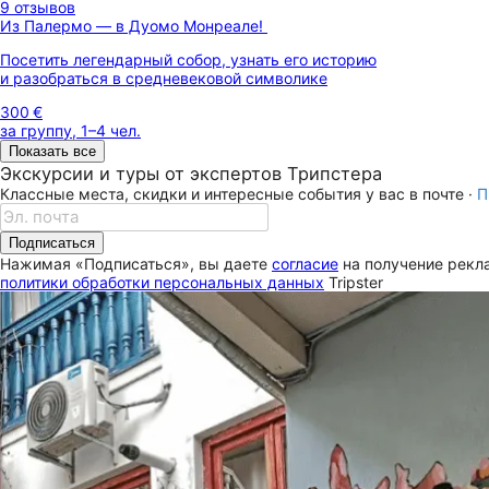
9 отзывов
Из Палермо — в Дуомо Монреале!
Посетить легендарный собор, узнать его историю
и разобраться в средневековой символике
300 €
за группу, 1–4 чел.
Показать все
Экскурсии и туры от экспертов Трипстера
Классные места, скидки и интересные события у вас в почте ·
П
Подписаться
Нажимая «Подписаться», вы даете
согласие
на получение рекла
политики обработки персональных данных
Tripster