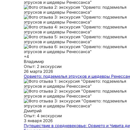
+4
Владимир
Опыт: 2 экскурсии
26 марта 2026
Орвието: подземелья этрусков и шедевры Ренесса
Спасибо большое Елене за профессионализм и чутко
Экскурсия была интересной, информативной, очень
интересных деталей, чувствуется любовь к делу и г
Очень благодарны и с удовольствием воспользуемс
услугами в следующий приезд! То
ещё
Дмитрий
Опыт: 4 экскурсии
3 января 2026
Путешествие в средневековье: Орвието и Чивита ди