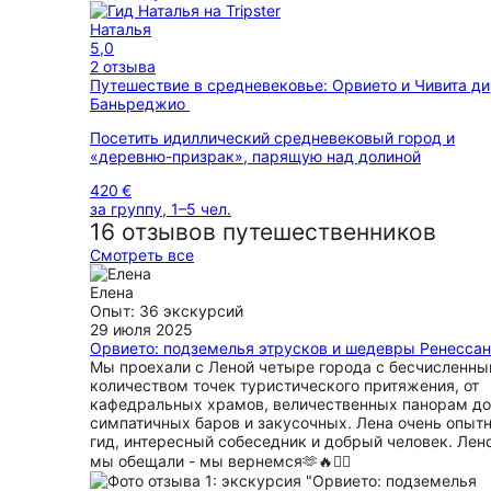
Наталья
5,0
2 отзыва
Путешествие в средневековье: Орвието и Чивита ди
Баньреджио
Посетить идиллический средневековый город и
«деревню-призрак», парящую над долиной
420 €
за группу, 1–5 чел.
16 отзывов путешественников
Смотреть все
Елена
Опыт: 36 экскурсий
29 июля 2025
Орвието: подземелья этрусков и шедевры Ренесса
Мы проехали с Леной четыре города с бесчисленн
количеством точек туристического притяжения, от
кафедральных храмов, величественных панорам до
симпатичных баров и закусочных. Лена очень опыт
гид, интересный собеседник и добрый человек. Лен
мы обещали - мы вернемся🫶🔥❤️‍🔥