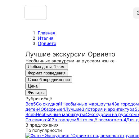
Главная
Италия
Орвието
Лучшие экскурсии Орвието
Необычные экскурсии на русском языке
Любые даты, 1 чел.
Формат проведения
Способ передвижения
Цена
Фильтры
Рубрики
Ещё
Все
5
Со скидкой
1
Необычные маршруты
4
За городом
детей
4
Обзорные
4
Лучшие
3
История и архитектура
5
Все
5
Необычные маршруты
4
Экскурсии на русском 
Со скидкой
1
За городом
5
Что ещё посмотреть
4
Для д
3 предложения
По популярности