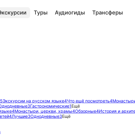
Экскурсии
Туры
Аудиогиды
Трансферы
5
Экскурсии на русском языке
4
Что ещё посмотреть
4
Монастыри
Однодневные
3
Гастрономические
1
Ещё
языке
4
Монастыри, церкви, храмы
4
Обзорные
4
История и архит
етей
4
Лучшие
3
Однодневные
3
Ещё