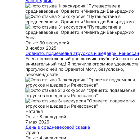
Баньреджио
Наталья показала нам самые знаковые места Орвие
рассказала про них много интересного! Помогла
забронировать ресторан 1 января, когда все было 
из-за праздников и организовала комфортный тран
Чивита ди Баньореджио. В течение всей прездки м
чувствовали ее заботу о группе)
Анна
ещё
Опыт: 30 экскурсий
3 ноября 2025
Орвието: подземелья этрусков и шедевры Ренесса
Елена-великолепный рассказчик, глубокий знаток и 
внимательный гид! Я получила огромное удовольств
прогулки с ней по Орвието! Могу, безусловно,
рекомендовать
Наталья
Опыт: 8 экскурсий
7 мая 2026
День в средневековой сказке
Благодаря Татьяне мы побывали в сказочных места
Ирина
много путешествуем и это, пожалуй, самая яркая и
Опыт: 4 экскурсии