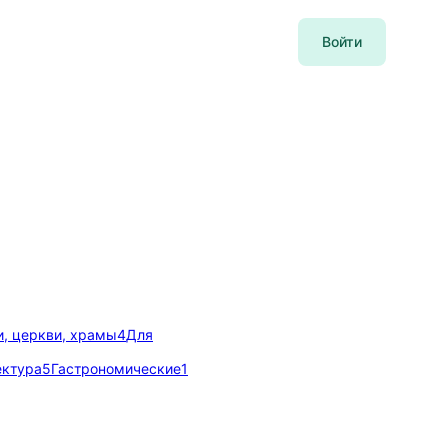
Войти
, церкви, храмы
4
Для
ектура
5
Гастрономические
1