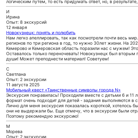
логическим путем, то есть придумать ответ, но, в результате,
И
Ирина
Опыт: 8 экскурсий
12 января
Новокузнецк: понять и полюбить
Нам легко апеллировать, так как посмотрели почти весь мир
регионов по три региона в год, то нужно 30лет жизни. На 20
Кемерово и Кемеровская область поразили нас с мужем! Это 
Оставалось только переночевать! Новокузнецк был вторым г
души! Может преподнести материал! Советуем!
С
Светлана
Опыт: 2 экскурсии
11 августа 2025
Мобильный квест «Таинственные символы города N»
Экскурсия понравилась! Проходили вместе с детьми 6 и 11 л
формат очень подходит для детей - задания выполняются в с
Лично для меня экскурсия показалась короткой, хотелось бы
они не выдержали бы. Еще отмечу, что в экскурсии были отр
Поэтому рекомендую экскурсию!
М
Морева
Опыт: 2 экскурсии