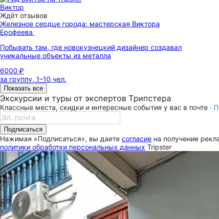
Виктор
Ждёт отзывов
Железное сердце города: мастерская Виктора
Ерофеева
Побывать там, где новокузнецкий дизайнер создавал
уникальные объекты из металла
6000 ₽
за группу, 1–10 чел.
Показать все
Экскурсии и туры от экспертов Трипстера
Классные места, скидки и интересные события у вас в почте ·
П
Подписаться
Нажимая «Подписаться», вы даете
согласие
на получение рекла
политики обработки персональных данных
Tripster