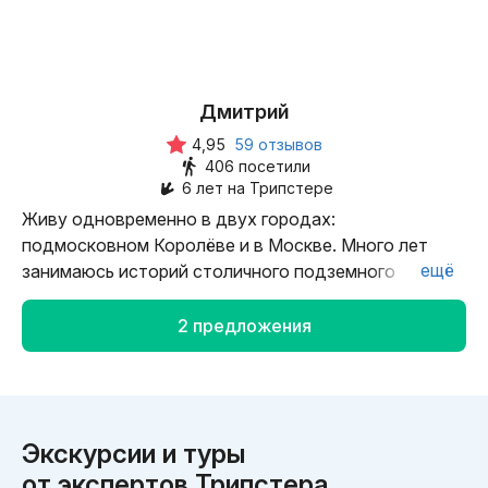
Дмитрий
4,95
59 отзывов
406 посетили
6 лет на Трипстере
Живу одновременно в двух городах:
подмосковном Королёве и в Москве. Много лет
ещё
занимаюсь историй столичного подземного
транспорта. Коренной москвич, кандидат наук,
историк, автор книг и научных статей. Во время
2 предложения
экскурсии показываю архивные фото, рассказываю
об изменениях, произошедших в Москве и в метро
за годы его существования. Поделюсь с вами
историями о Москве и подмосковном Королёве,
Экскурсии и туры
свидетелем которых был сам.
от экспертов Трипстера