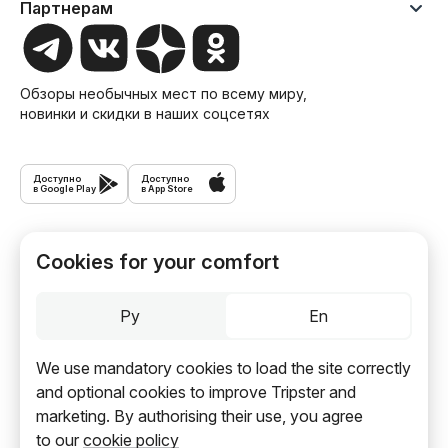
Партнерам
Обзоры необычных мест по всему миру,
новинки и скидки в наших соцсетях
Доступно
Доступно
в Google Play
в App Store
Экскурсии
Cookies for your comfort
Туры
Ру
En
Журнал Трипстера
We use mandatory cookies to load the site correctly
Вакансии
and optional cookies to improve Tripster and
О проекте
marketing. By authorising their use, you agree
to our
cookie policy