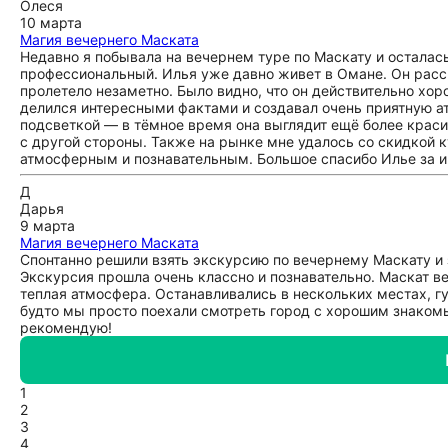
Олеся
10 марта
Магия вечернего Маската
Недавно я побывала на вечернем туре по Маскату и остала
профессиональный. Илья уже давно живет в Омане. Он расск
пролетело незаметно. Было видно, что он действительно хоро
делился интересными фактами и создавал очень приятную а
подсветкой — в тёмное время она выглядит ещё более краси
с другой стороны. Также на рынке мне удалось со скидкой к
атмосферным и познавательным. Большое спасибо Илье за и
Д
Дарья
9 марта
Магия вечернего Маската
Спонтанно решили взять экскурсию по вечернему Маскату и 
Экскурсия прошла очень классно и познавательно. Маскат ве
теплая атмосфера. Останавливались в нескольких местах, г
будто мы просто поехали смотреть город с хорошим знаком
рекомендую!
1
2
3
4