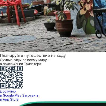
Планируйте путешествие на ходу
Лучшие гиды по всему миру —
в приложении Трипстера
Доступно
в Google Play
Загрузить
в App Store