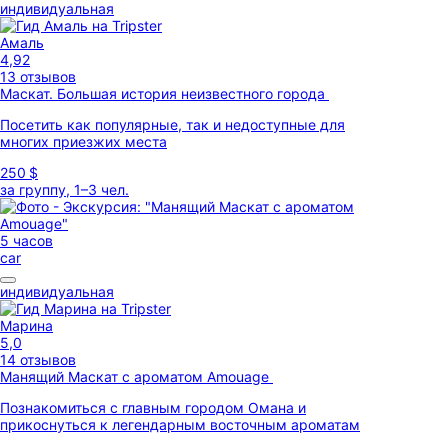
индивидуальная
Амаль
4,92
13 отзывов
Маскат. Большая история неизвестного города
Посетить как популярные, так и недоступные для
многих приезжих места
250 $
за группу, 1–3 чел.
5 часов
car
индивидуальная
Марина
5,0
14 отзывов
Манящий Маскат с ароматом Amouage
Познакомиться с главным городом Омана и
прикоснуться к легендарным восточным ароматам