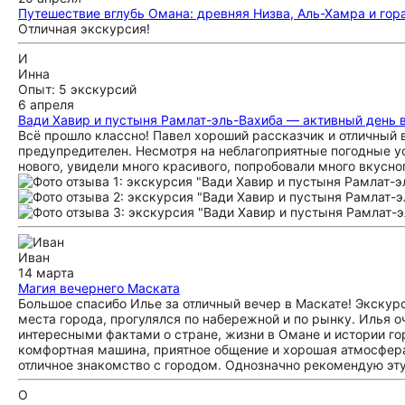
Путешествие вглубь Омана: древняя Низва, Аль-Хамра и гор
Отличная экскурсия!
И
Инна
Опыт: 5 экскурсий
6 апреля
Вади Хавир и пустыня Рамлат-эль-Вахиба — активный день 
Всё прошло классно! Павел хороший рассказчик и отличный 
предупредителен. Несмотря на неблагоприятные погодные у
нового, увидели много красивого, попробовали много вкусног
Иван
14 марта
Магия вечернего Маската
Большое спасибо Илье за отличный вечер в Маскате! Экскур
места города, прогулялся по набережной и по рынку. Илья о
интересными фактами о стране, жизни в Омане и истории гор
комфортная машина, приятное общение и хорошая атмосфера 
отличное знакомство с городом. Однозначно рекомендую эту
О