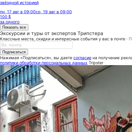
звёздной историей
пн, 17 авг в 09:00
ср, 19 авг в 09:00
100 $
за одного
Показать все
Экскурсии и туры от экспертов Трипстера
Классные места, скидки и интересные события у вас в почте ·
П
Подписаться
Нажимая «Подписаться», вы даете
согласие
на получение рекла
политики обработки персональных данных
Tripster