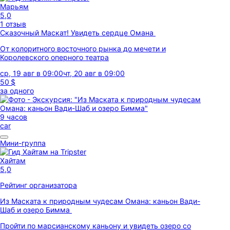
Марьям
5,0
1 отзыв
Сказочный Маскат! Увидеть сердце Омана
От колоритного восточного рынка до мечети и
Королевского оперного театра
ср, 19 авг в 09:00
чт, 20 авг в 09:00
50 $
за одного
9 часов
car
Мини-группа
Хайтам
5,0
Рейтинг организатора
Из Маската к природным чудесам Омана: каньон Вади-
Шаб и озеро Бимма
Пройти по марсианскому каньону и увидеть озеро со